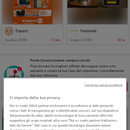
Expert
Fastweb
Scade il 19/08
7.3 km
Scade il 27/08
83 m
Porta DoveConviene sempre con te!
Puoi trovare le migliori offerte dei negozi vicino a te,
salvarle e creare la tua lista del risparmio, comodamente
dal tuo cellulare.
Continua senza accettare
SCARICA L’APP
Ci importa della tua privacy
Noi e i nostri
1012
partner archiviamo e accediamo ai dati personali,
come i dati di navigazione gli o identificatori univoci, sul tuo dispositivo.
Selezionando Accetto, abiliti le tecnologie di tracciamento affinché
supportino gli scopi mostrati alla voce "Noi e i nostri partner trattiamo i
dati da fornire". Nel caso in cui queste tecnologie dovessero essere