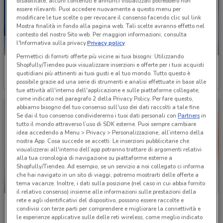
disabilitate, alcuni contenuti e annunci visualizzati potrebbero non
essere rilevanti. Puoi accedere nuovamente a questo menu per
modificare le tue scelte o per revocare il consenso facendo clic sul link
Mostra finalità in fondo alla pagina web. Tali scelte avranno effetto nel
contesto del nostro Sito web. Per maggiori informazioni, consulta
l'Informativa sulla privacy.
Privacy policy
NUOVO
Permettici di fornirti offerte più vicine ai tuoi bisogni: Utilizzando
Shopfully/Tiendeo puoi visualizzare inserzioni e offerte per i tuoi acquisti
LaFeltrinelli
Gamelife
quotidiani più attinenti ai tuoi gusti e al tuo mondo. Tutto questo è
possibile grazie ad una serie di strumenti e analisi effettuate in base alle
Scade il 31/08
4.4 km
Scade il 12/11
4.6 km
tue attività all'interno dell'applicazione e sulle piattaforme collegate,
come indicato nel paragrafo 2 della Privacy Policy. Per fare questo,
abbiamo bisogno del tuo consenso sull'uso dei dati raccolti a tale fine.
Se dai il tuo consenso condivideremo i tuoi dati personali con
Partners
in
tutto il mondo attraverso l’uso di SDK esterne. Puoi sempre cambiare
idea accedendo a Menu > Privacy > Personalizzazione, all’interno della
nostra App. Cosa succede se accetti: Le inserzioni pubblicitarie che
visualizzerai all'interno dell’app potranno trattare di argomenti relativi
alla tua cronologia di navigazione su piattaforme esterne a
Shopfully/Tiendeo. Ad esempio, se un servizio a noi collegato ci informa
che hai navigato in un sito di viaggi, potremo mostrarti delle offerte a
tema vacanze. Inoltre, i dati sulla posizione (nel caso in cui abbia fornito
NUOVO
il relativo consenso) insieme alle informazioni sulle prestazioni della
rete e agli identificativi del dispositivo, possono essere raccolte e
Giunti al Punto
Giunti al Punto
condivisi con terze parti per comprendere e migliorare la connettività e
le esperienze applicative sulle delle reti wireless, come meglio indicato
Scade il 16/08
5.5 km
Scade il 16/08
5.5 km