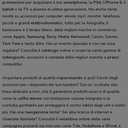
promozioni
per acquistare il tuo
smartphone
, la
PS4
, l’
iPhone 6
, il
tablet
o
la TV
a plasma di ultima generazione. Ma anche tante
novità su accessori per computer, ebook, mp3, monitor, telefonia,
piccoli e grandi
elettrodomestici
, tutto per la fotografia, il
benessere e il tempo libero, delle migliori marche in commercio
come
Apple
,
Samsung
,
Sony
,
Miele
,
Kenwood
, Canon, Garmin,
Tom Tom
e tanto altro. Hai un evento speciale e non sai cosa
regalare? Consulta il
catalogo
online e scopri la vasta gamma di
videogiochi
, accessori e
console
delle migliori marche a
prezzi
competitivi.
Acquistare prodotti di qualità
risparmiando
si può! Cerchi degli
accessori per i dispositivi dei tuoi bambini? Dai un’ occhiata alla
linea dedicata a loro
,
che ti garantisce prodotti sicuri e di qualità
come le
cuffie stereo
con limitazione volume integrata o la
custodia gonfiabile per proteggere il vostro tablet dagli urti e molto
più. Hai una
navigazione
lenta? Sei alla ricerca di internet e
chiamate illimitate? Consulta il
volantino
online delle varie
compagnie presenti sul mercato come
Tim
,
Vodafone
e
Wind
, e