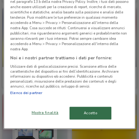
nel paragrafo 13.b della nostra Privacy Policy. Inoltre, i tuoi dati possono
anche essere utilizzati per la creazione di report, ricerche di mercato,
scientifiche e statistiche, analisi basate sulla posizione e analisi delle
tendenze. Puoi modificare le tue preferenze in qualsiasi momento
accedendo a Menu > Privacy > Personalizzazione all'interno della
nostra App. Cosa succede se rifiuti: Continuerai a visualizzare annunci
pubblicitari, ma riguarderanno argomenti generici e probabilmente non
saranno rilevanti per i tuoi interessi. Potrai sempre cambiare idea
accedendo a Menu > Privacy > Personalizzazione all'interno della
nostra App.
Noi e i nostri partner trattiamo i dati per fornire:
-2 GIORNI
-2 GIORNI
Utilizzare dati di geolocalizzazione precisi. Scansione attiva delle
caratteristiche del dispositivo ai fini dell’identificazione. Archiviare
Giunti al Punto
MediaWorld
informazioni su dispositivo e/o accedervi. Pubblicità e contenuti
personalizzati, misurazione delle prestazioni dei contenuti e degli
Scade domenica
5.5 km
Scade domenica
5.8 km
annunci, ricerche sul pubblico, sviluppo di servizi.
Elenco dei partner
Mostra finalità
Accetto