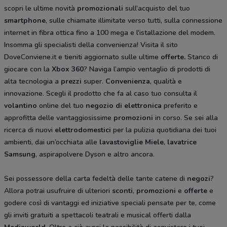
scopri le ultime novità
promozionali
sull’acquisto del tuo
smartphone
, sulle chiamate illimitate verso tutti, sulla connessione
internet in fibra ottica fino a 100 mega e l'istallazione del modem.
Insomma gli specialisti della convenienza! Visita il sito
DoveConviene.it e tieniti aggiornato sulle ultime
offerte.
Stanco di
giocare con la
Xbox 360
? Naviga l’ampio ventaglio di prodotti di
alta tecnologia a
prezzi
super.
Convenienza
, qualità e
innovazione. Scegli il prodotto che fa al caso tuo consulta il
volantino
online del tuo
negozio di elettronica
preferito e
approfitta delle vantaggiosissime
promozioni
in corso. Se sei alla
ricerca di nuovi
elettrodomestici
per la pulizia quotidiana dei tuoi
ambienti, dai un’occhiata alle
lavastoviglie Miele
,
lavatrice
Samsung
, aspirapolvere Dyson
e altro ancora.
Sei possessore della carta fedeltà delle tante catene di
negozi
?
Allora potrai usufruire di ulteriori
sconti
,
promozioni
e
offerte
e
godere così di vantaggi ed iniziative speciali pensate per te, come
gli inviti gratuiti a spettacoli teatrali e musical offerti dalla