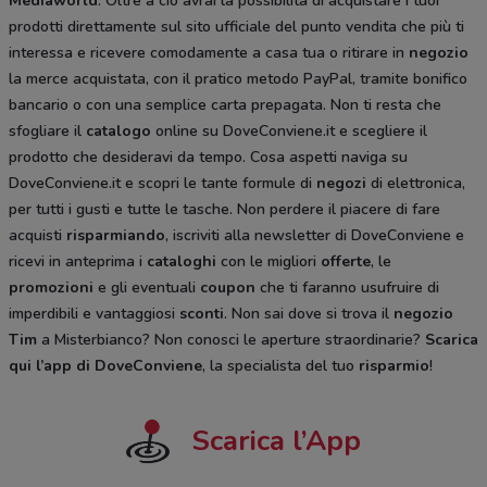
Mediaworld
. Oltre a ciò avrai la possibilità di acquistare i tuoi
prodotti direttamente sul sito ufficiale del punto vendita che più ti
interessa e ricevere comodamente a casa tua o ritirare in
negozio
la merce acquistata, con il pratico metodo PayPal, tramite bonifico
bancario o con una semplice carta prepagata. Non ti resta che
sfogliare il
catalogo
online su DoveConviene.it e scegliere il
prodotto che desideravi da tempo. Cosa aspetti naviga su
DoveConviene.it e scopri le tante formule di
negozi
di elettronica,
per tutti i gusti e tutte le tasche. Non perdere il piacere di fare
acquisti
risparmiando
, iscriviti alla newsletter di DoveConviene e
ricevi in anteprima i
cataloghi
con le migliori
offerte
, le
promozioni
e gli eventuali
coupon
che ti faranno usufruire di
imperdibili e vantaggiosi
sconti
. Non sai dove si trova il
negozio
Tim
a Misterbianco? Non conosci le aperture straordinarie?
Scarica
qui l’app di DoveConviene
, la specialista del tuo
risparmio
!
Scarica l’App