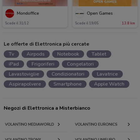
Mondoffice
Open Games
Scade il 31/12
Scade il 19/05
13.8 km
Le offerte di Elettronica più cercate
Tv
Airpods
Notebook
Tablet
iPad
Frigoriferi
Congelatori
Lavastoviglie
Condizionatori
Lavatrice
Aspirapolvere
Smartphone
Apple Watch
Negozi di Elettronica a Misterbianco
VOLANTINO MEDIAWORLD
VOLANTINO EURONICS
VOLANTINO TRONY
VOLANTINO UNIEURO