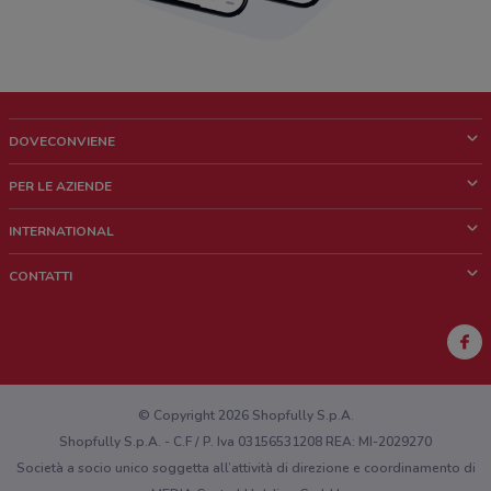
DOVECONVIENE
Cos'è DoveConviene
PER LE AZIENDE
Chi siamo
Cosa facciamo
INTERNATIONAL
News e media
Richieste commerciali e marketing
Brazil
CONTATTI
Lavora con noi
Mexico
Segnalazione punto vendita
France
Segnalazione Volantino
Australia
Hai un malfunzionamento sul web o sull'app?
New Zealand
© Copyright 2026 Shopfully S.p.A.
Shopfully S.p.A. - C.F / P. Iva 03156531208 REA: MI-2029270
Società a socio unico soggetta all’attività di direzione e coordinamento di