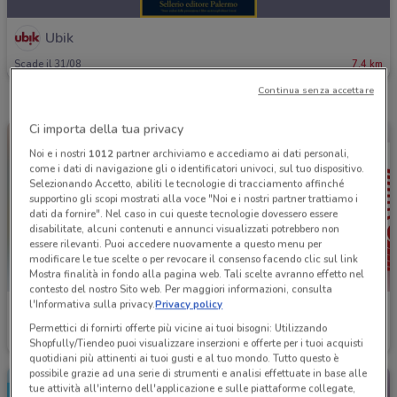
Ubik
Scade il 31/08
7.4 km
Continua senza accettare
Ci importa della tua privacy
Noi e i nostri
1012
partner archiviamo e accediamo ai dati personali,
come i dati di navigazione gli o identificatori univoci, sul tuo dispositivo.
Selezionando Accetto, abiliti le tecnologie di tracciamento affinché
supportino gli scopi mostrati alla voce "Noi e i nostri partner trattiamo i
dati da fornire". Nel caso in cui queste tecnologie dovessero essere
disabilitate, alcuni contenuti e annunci visualizzati potrebbero non
essere rilevanti. Puoi accedere nuovamente a questo menu per
modificare le tue scelte o per revocare il consenso facendo clic sul link
Mostra finalità in fondo alla pagina web. Tali scelte avranno effetto nel
contesto del nostro Sito web. Per maggiori informazioni, consulta
l'Informativa sulla privacy.
Privacy policy
Ubik
Ubik
Permettici di fornirti offerte più vicine ai tuoi bisogni: Utilizzando
Scade il 24/08
7.4 km
Scade il 01/09
7.4 km
Shopfully/Tiendeo puoi visualizzare inserzioni e offerte per i tuoi acquisti
quotidiani più attinenti ai tuoi gusti e al tuo mondo. Tutto questo è
possibile grazie ad una serie di strumenti e analisi effettuate in base alle
tue attività all'interno dell'applicazione e sulle piattaforme collegate,