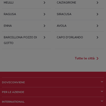
MELILLI
CALTAGIRONE
RAGUSA
SIRACUSA
ENNA
AVOLA
BARCELLONA POZZO DI
CAPO D'ORLANDO
GOTTO
Tutte le città
DOVECONVIENE
Cos'è DoveConviene
PER LE AZIENDE
Chi siamo
Cosa facciamo
INTERNATIONAL
News e media