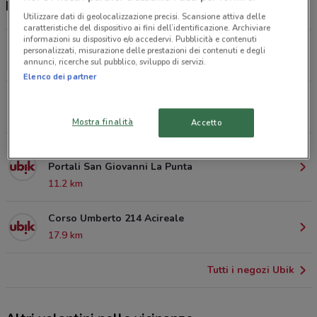
Negozi Ubik a Misterbianco
Utilizzare dati di geolocalizzazione precisi. Scansione attiva delle
caratteristiche del dispositivo ai fini dell’identificazione. Archiviare
informazioni su dispositivo e/o accedervi. Pubblicità e contenuti
Corso Sicilia 91 Catania
personalizzati, misurazione delle prestazioni dei contenuti e degli
annunci, ricerche sul pubblico, sviluppo di servizi.
7.3 km
Elenco dei partner
Viale Jonio 32 Catania
8.1 km
Mostra finalità
Accetto
Via Cristoforo Colombo 9 c/o Parco Commerciale I
Portali San Giovanni La Punta
11.2 km
Corso Umberto 214 Acireale
17.9 km
Tutti i negozi Ubik