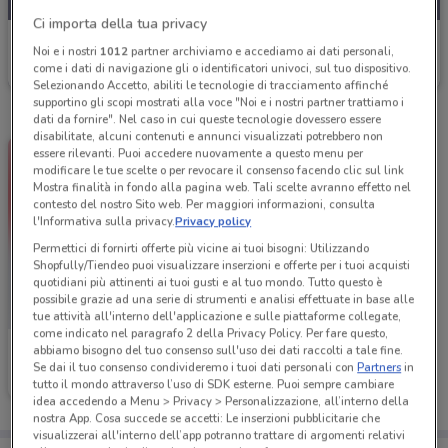
Ci importa della tua privacy
MediaWorld
Noi e i nostri
1012
partner archiviamo e accediamo ai dati personali,
come i dati di navigazione gli o identificatori univoci, sul tuo dispositivo.
Scade domenica
5.8 km
Selezionando Accetto, abiliti le tecnologie di tracciamento affinché
supportino gli scopi mostrati alla voce "Noi e i nostri partner trattiamo i
dati da fornire". Nel caso in cui queste tecnologie dovessero essere
disabilitate, alcuni contenuti e annunci visualizzati potrebbero non
essere rilevanti. Puoi accedere nuovamente a questo menu per
modificare le tue scelte o per revocare il consenso facendo clic sul link
Mostra finalità in fondo alla pagina web. Tali scelte avranno effetto nel
contesto del nostro Sito web. Per maggiori informazioni, consulta
l'Informativa sulla privacy.
Privacy policy
Permettici di fornirti offerte più vicine ai tuoi bisogni: Utilizzando
Shopfully/Tiendeo puoi visualizzare inserzioni e offerte per i tuoi acquisti
quotidiani più attinenti ai tuoi gusti e al tuo mondo. Tutto questo è
possibile grazie ad una serie di strumenti e analisi effettuate in base alle
tue attività all'interno dell'applicazione e sulle piattaforme collegate,
come indicato nel paragrafo 2 della Privacy Policy. Per fare questo,
abbiamo bisogno del tuo consenso sull'uso dei dati raccolti a tale fine.
MediaWorld
Se dai il tuo consenso condivideremo i tuoi dati personali con
Partners
in
tutto il mondo attraverso l’uso di SDK esterne. Puoi sempre cambiare
Scade il 14/08
5.8 km
idea accedendo a Menu > Privacy > Personalizzazione, all’interno della
nostra App. Cosa succede se accetti: Le inserzioni pubblicitarie che
visualizzerai all'interno dell’app potranno trattare di argomenti relativi