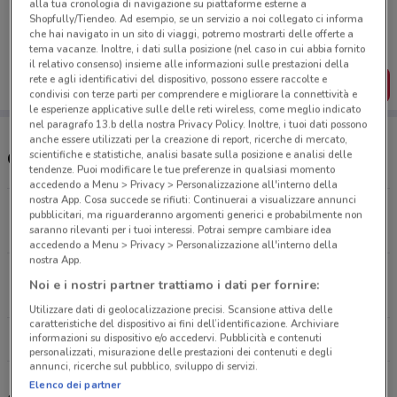
alla tua cronologia di navigazione su piattaforme esterne a
Porta DoveConviene sempre con te!
Shopfully/Tiendeo. Ad esempio, se un servizio a noi collegato ci informa
Puoi trovare le migliori offerte dei negozi vicino a te,
che hai navigato in un sito di viaggi, potremo mostrarti delle offerte a
salvarle e creare la tua lista del risparmio, comodamente
tema vacanze. Inoltre, i dati sulla posizione (nel caso in cui abbia fornito
dal tuo cellulare.
il relativo consenso) insieme alle informazioni sulle prestazioni della
rete e agli identificativi del dispositivo, possono essere raccolte e
SCARICA L’APP
condivisi con terze parti per comprendere e migliorare la connettività e
le esperienze applicative sulle delle reti wireless, come meglio indicato
nel paragrafo 13.b della nostra Privacy Policy. Inoltre, i tuoi dati possono
anche essere utilizzati per la creazione di report, ricerche di mercato,
scientifiche e statistiche, analisi basate sulla posizione e analisi delle
Orari e negozi Media World
tendenze. Puoi modificare le tue preferenze in qualsiasi momento
accedendo a Menu > Privacy > Personalizzazione all'interno della
nostra App. Cosa succede se rifiuti: Continuerai a visualizzare annunci
S.S. 121 - Contrada Valcorrente, 123 Catania
pubblicitari, ma riguarderanno argomenti generici e probabilmente non
saranno rilevanti per i tuoi interessi. Potrai sempre cambiare idea
5.8 km
APERTO
accedendo a Menu > Privacy > Personalizzazione all'interno della
nostra App.
S.S. 192 Del Gelso Bianco Km 84, 500 Catania
Noi e i nostri partner trattiamo i dati per fornire:
6.4 km
APERTO
Utilizzare dati di geolocalizzazione precisi. Scansione attiva delle
caratteristiche del dispositivo ai fini dell’identificazione. Archiviare
informazioni su dispositivo e/o accedervi. Pubblicità e contenuti
Tutti i negozi MediaWorld
personalizzati, misurazione delle prestazioni dei contenuti e degli
annunci, ricerche sul pubblico, sviluppo di servizi.
Elenco dei partner