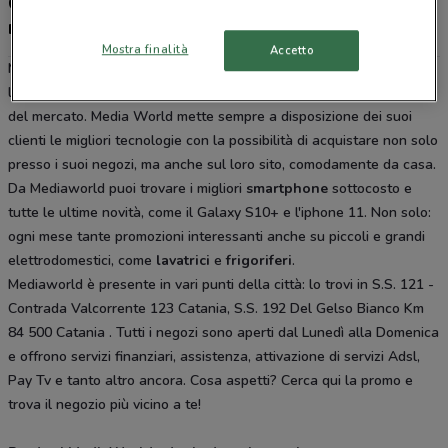
Gli sconti del nuovo volantino Mediaworld e i
negozi
Mostra finalità
Accetto
Media World è la catena di elettronica per eccellenza in Italia, con
la sua ampia offerta di prodotti di alta qualità e i prezzi più bassi
del mercato. Media World mette sempre a disposizione dei suoi
clienti le migliori tecnologie con la possibilità di acquistare non solo
presso i suoi negozi, ma anche sul loro sito, comodamente da casa.
Da Mediaworld puoi trovare i migliori
smartphone
sottocosto e
tutte le ultime novità, come il Galaxy S10+ e l'iphone 11. Non solo:
ogni mese tante promozioni interessanti anche su piccoli e grandi
elettrodomestici, come
lavatrici
e
frigoriferi
.
Mediaworld è presente in vari punti della città: lo trovi in S.S. 121 -
Contrada Valcorrente 123 Catania, S.S. 192 Del Gelso Bianco Km
84 500 Catania . Tutti i negozi sono aperti dal Lunedì alla Domenica
e offrono servizi finanziari, assistenza, attivazione di servizi Adsl,
Pay Tv e tanto altro ancora. Cosa aspetti? Cerca qui la promo e
trova il negozio più vicino a te!