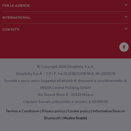
Cos'è DoveConviene
PER LE AZIENDE
Chi siamo
Cosa facciamo
INTERNATIONAL
News e media
Richieste commerciali e marketing
Brazil
CONTATTI
Lavora con noi
Mexico
Segnalazione punto vendita
France
Segnalazione Volantino
Australia
Hai un malfunzionamento sul web o sull'app?
New Zealand
© Copyright 2026 Shopfully S.p.A.
Shopfully S.p.A. - C.F / P. Iva 03156531208 REA: MI-2029270
Società a socio unico soggetta all’attività di direzione e coordinamento di
MEDIA Central Holding GmbH
Via Giosuè Borsi 9 - 20143 Milano
Capitale Sociale sottoscritto e versato: € 50.000,00
Termini e Condizioni
Privacy policy
Cookie policy
Informativa Beacon
Bluetooth
Mostra finalità