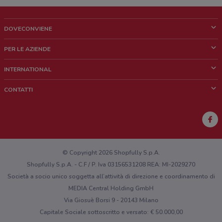
DOVECONVIENE
Cos'è DoveConviene
PER LE AZIENDE
Chi siamo
Cosa facciamo
INTERNATIONAL
News e media
Richieste commerciali e marketing
Brazil
CONTATTI
Lavora con noi
Mexico
Segnalazione punto vendita
France
Segnalazione Volantino
Australia
Hai un malfunzionamento sul web o sull'app?
New Zealand
© Copyright 2026 Shopfully S.p.A.
Shopfully S.p.A. - C.F / P. Iva 03156531208 REA: MI-2029270
Società a socio unico soggetta all’attività di direzione e coordinamento di
MEDIA Central Holding GmbH
Via Giosuè Borsi 9 - 20143 Milano
Capitale Sociale sottoscritto e versato: € 50.000,00