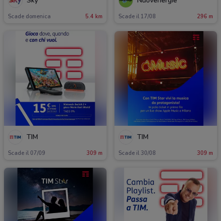
Sky
Nuovenergie
Scade domenica
5.4 km
Scade il 17/08
296 m
TIM
TIM
Scade il 07/09
309 m
Scade il 30/08
309 m