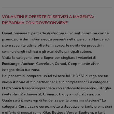
VOLANTINI E OFFERTE DI SERVIZI A MAGENTA:
RISPARMIA CON DOVECONVIENE
DoveConviene
ti permette di
sfogliare i volantini online con le
promozioni
dei migliori negozi presenti nella tua zona. Naviga sul
sito e scopri le ultime
offerte in corso
, le novità dei prodotti in
commercio, gli indirizzi e gli orari delle principali catene.
Visita la categoria
Iper e Super
per sfogliare i volantini di
Esselunga, Auchan, Carrefour, Conad, Coop
e tante altre
insegne della tua zona.
Hai pensato di comprare un
televisore full HD
? Vuoi regalare un
nuovo
iPhone
al tuo partner per il suo compleanno? La categoria
Elettronica
ti saprà sorprendere con sottocosto imperdibili,
sfoglia
i volantini
Mediaworld, Unieuro, Trony
e molti altri ancora.
Quale sarà il make-up di tendenza per la prossima stagione? La
categoria
Cura casa e corpo
mette a disposizione tante promozioni
e offerte di negozi come
Kiko, Bottega Verde, Sephora,
e tanti