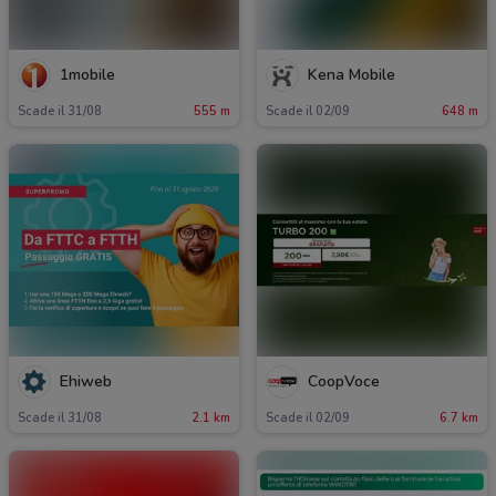
1mobile
Kena Mobile
Scade il 31/08
555 m
Scade il 02/09
648 m
Ehiweb
CoopVoce
Scade il 31/08
2.1 km
Scade il 02/09
6.7 km