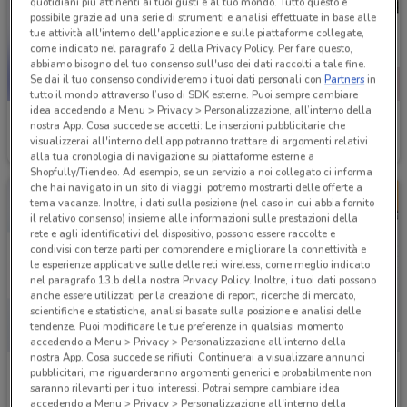
quotidiani più attinenti ai tuoi gusti e al tuo mondo. Tutto questo è
possibile grazie ad una serie di strumenti e analisi effettuate in base alle
tue attività all'interno dell'applicazione e sulle piattaforme collegate,
come indicato nel paragrafo 2 della Privacy Policy. Per fare questo,
abbiamo bisogno del tuo consenso sull'uso dei dati raccolti a tale fine.
Se dai il tuo consenso condivideremo i tuoi dati personali con
Partners
in
tutto il mondo attraverso l’uso di SDK esterne. Puoi sempre cambiare
idea accedendo a Menu > Privacy > Personalizzazione, all’interno della
TIM
Vodafone
nostra App. Cosa succede se accetti: Le inserzioni pubblicitarie che
visualizzerai all'interno dell’app potranno trattare di argomenti relativi
Scade il 31/12
309 m
Scade il 31/08
332 m
alla tua cronologia di navigazione su piattaforme esterne a
Shopfully/Tiendeo. Ad esempio, se un servizio a noi collegato ci informa
che hai navigato in un sito di viaggi, potremo mostrarti delle offerte a
tema vacanze. Inoltre, i dati sulla posizione (nel caso in cui abbia fornito
il relativo consenso) insieme alle informazioni sulle prestazioni della
rete e agli identificativi del dispositivo, possono essere raccolte e
condivisi con terze parti per comprendere e migliorare la connettività e
le esperienze applicative sulle delle reti wireless, come meglio indicato
nel paragrafo 13.b della nostra Privacy Policy. Inoltre, i tuoi dati possono
anche essere utilizzati per la creazione di report, ricerche di mercato,
scientifiche e statistiche, analisi basate sulla posizione e analisi delle
tendenze. Puoi modificare le tue preferenze in qualsiasi momento
accedendo a Menu > Privacy > Personalizzazione all'interno della
nostra App. Cosa succede se rifiuti: Continuerai a visualizzare annunci
Eolo
Linkem
pubblicitari, ma riguarderanno argomenti generici e probabilmente non
saranno rilevanti per i tuoi interessi. Potrai sempre cambiare idea
Scade il 31/08
497 m
Scade il 31/08
507 m
accedendo a Menu > Privacy > Personalizzazione all'interno della