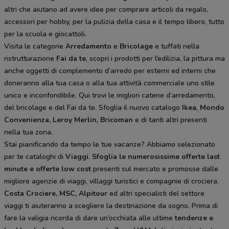
altri che aiutano ad avere idee
per comprare articoli da regalo,
accessori per hobby, per la pulizia della casa e il tempo libero, tutto
per la scuola e giocattoli.
Visita le categorie
Arredamento
e
Bricolage
e tuffati nella
ristrutturazione
Fai da te
, scopri i prodotti per l’edilizia, la pittura ma
anche oggetti di complemento d’arredo per esterni ed interni che
doneranno alla tua casa o alla tua attività commerciale uno stile
unico e inconfondibile. Qui trovi le migliori catene d’arredamento,
del bricolage e del Fai da te. Sfoglia il nuovo catalogo
Ikea
,
Mondo
Convenienza, Leroy Merlin, Bricoman
e di tanti altri presenti
nella tua zona.
Stai pianificando da tempo le tue vacanze? Abbiamo selezionato
per te cataloghi di
Viaggi
.
Sfoglia le numerosissime offerte last
minute e offerte low cost
presenti sul mercato e promosse dalle
migliore agenzie di viaggi, villaggi turistici e compagnie di crociera.
Costa Crociere, MSC, Alpitour
ed altri specialisti del settore
viaggi ti aiuteranno a scegliere la destinazione da sogno. Prima di
fare la valigia ricorda di dare un’occhiata alle ultime
tendenze e