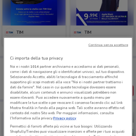
TIM
TIM
Scade il 06/09
309 m
Scade il 30/08
309 m
Continua senza accettare
Ci importa della tua privacy
Porta DoveConviene sempre con te!
Noi e i nostri
1014
partner archiviamo e accediamo ai dati personali,
Puoi trovare le migliori offerte dei negozi vicino a te,
come i dati di navigazione gli o identificatori univoci, sul tuo dispositivo.
salvarle e creare la tua lista del risparmio, comodamente
Selezionando Accetto, abiliti le tecnologie di tracciamento affinché
dal tuo cellulare.
supportino gli scopi mostrati alla voce "Noi e i nostri partner trattiamo i
dati da fornire". Nel caso in cui queste tecnologie dovessero essere
SCARICA L’APP
disabilitate, alcuni contenuti e annunci visualizzati potrebbero non
essere rilevanti. Puoi accedere nuovamente a questo menu per
modificare le tue scelte o per revocare il consenso facendo clic sul link
Mostra finalità in fondo alla pagina web. Tali scelte avranno effetto nel
contesto del nostro Sito web. Per maggiori informazioni, consulta
l'Informativa sulla privacy.
Privacy policy
Permettici di fornirti offerte più vicine ai tuoi bisogni: Utilizzando
Shopfully/Tiendeo puoi visualizzare inserzioni e offerte per i tuoi acquisti