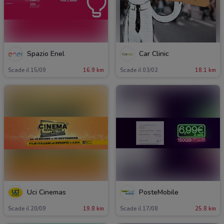
Spazio Enel
Car Clinic
Scade il 15/09
16.9 km
Scade il 03/02
18.1 km
Uci Cinemas
PosteMobile
Scade il 20/09
19.8 km
Scade il 17/08
25.8 km