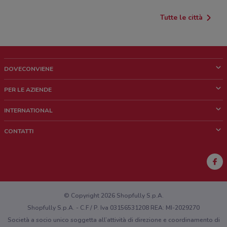
Tutte le città
DOVECONVIENE
Cos'è DoveConviene
PER LE AZIENDE
Chi siamo
Cosa facciamo
INTERNATIONAL
News e media
Richieste commerciali e marketing
Brazil
CONTATTI
Lavora con noi
Mexico
Segnalazione punto vendita
France
Segnalazione Volantino
Australia
Hai un malfunzionamento sul web o sull'app?
New Zealand
© Copyright 2026 Shopfully S.p.A.
Shopfully S.p.A. - C.F / P. Iva 03156531208 REA: MI-2029270
Società a socio unico soggetta all’attività di direzione e coordinamento di