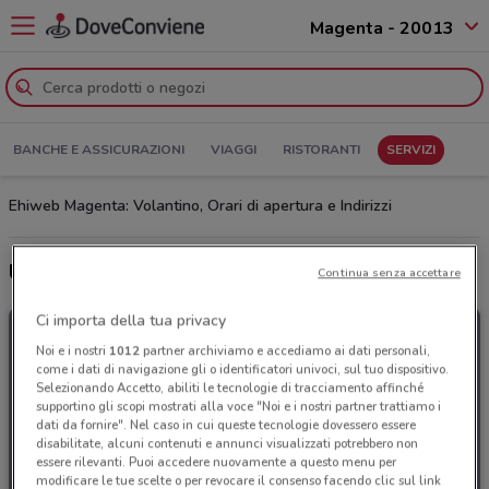
Magenta - 20013
BANCHE E ASSICURAZIONI
VIAGGI
RISTORANTI
SERVIZI
Ehiweb Magenta: Volantino, Orari di apertura e Indirizzi
Ultime offerte del volantino Ehiweb
Continua senza accettare
Ci importa della tua privacy
Noi e i nostri
1012
partner archiviamo e accediamo ai dati personali,
come i dati di navigazione gli o identificatori univoci, sul tuo dispositivo.
Selezionando Accetto, abiliti le tecnologie di tracciamento affinché
supportino gli scopi mostrati alla voce "Noi e i nostri partner trattiamo i
dati da fornire". Nel caso in cui queste tecnologie dovessero essere
disabilitate, alcuni contenuti e annunci visualizzati potrebbero non
essere rilevanti. Puoi accedere nuovamente a questo menu per
modificare le tue scelte o per revocare il consenso facendo clic sul link