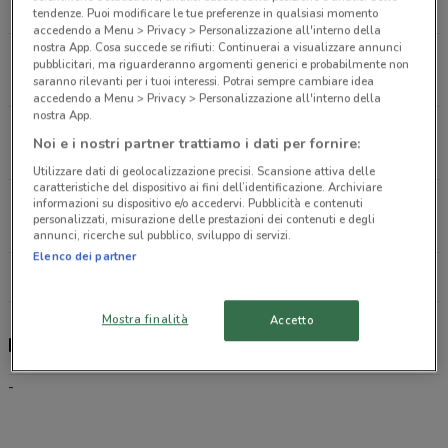
8.8 km
tendenze. Puoi modificare le tue preferenze in qualsiasi momento
accedendo a Menu > Privacy > Personalizzazione all'interno della
nostra App. Cosa succede se rifiuti: Continuerai a visualizzare annunci
Via Speroni, 27/A Villa Cortese
pubblicitari, ma riguarderanno argomenti generici e probabilmente non
11.2 km
saranno rilevanti per i tuoi interessi. Potrai sempre cambiare idea
accedendo a Menu > Privacy > Personalizzazione all'interno della
nostra App.
Via G. Pascoli, 139/140 Olgiate Olona
Noi e i nostri partner trattiamo i dati per fornire:
17.2 km
Utilizzare dati di geolocalizzazione precisi. Scansione attiva delle
caratteristiche del dispositivo ai fini dell’identificazione. Archiviare
Via Passo San Giacomo, 8 Busto Arsizio
informazioni su dispositivo e/o accedervi. Pubblicità e contenuti
personalizzati, misurazione delle prestazioni dei contenuti e degli
18.3 km
annunci, ricerche sul pubblico, sviluppo di servizi.
Elenco dei partner
Tutti i negozi Ehiweb
Mostra finalità
Accetto
Ehiweb, offerte e negozi
-