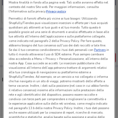
Mostra finalità in fondo alla pagina web. Tali scelte avranno effetto nel
contesto del nostro Sito web. Per maggiori informazioni, consulta
Ehiweb
l'Informativa sulla privacy.
Privacy policy
Permettici di fornirti offerte più vicine ai tuoi bisogni: Utilizzando
Scade il 31/08
2.1 km
Shopfully/Tiendeo puoi visualizzare inserzioni e offerte per i tuoi acquisti
quotidiani più attinenti ai tuoi gusti e al tuo mondo. Tutto questo è
possibile grazie ad una serie di strumenti e analisi effettuate in base alle
Porta DoveConviene sempre con te!
tue attività all'interno dell'applicazione e sulle piattaforme collegate,
Puoi trovare le migliori offerte dei negozi vicino a te,
come indicato nel paragrafo 2 della Privacy Policy. Per fare questo,
salvarle e creare la tua lista del risparmio, comodamente
abbiamo bisogno del tuo consenso sull'uso dei dati raccolti a tale fine.
dal tuo cellulare.
Se dai il tuo consenso condivideremo i tuoi dati personali con
Partners
in
tutto il mondo attraverso l’uso di SDK esterne. Puoi sempre cambiare
SCARICA L’APP
idea accedendo a Menu > Privacy > Personalizzazione, all’interno della
nostra App. Cosa succede se accetti: Le inserzioni pubblicitarie che
visualizzerai all'interno dell’app potranno trattare di argomenti relativi
alla tua cronologia di navigazione su piattaforme esterne a
Shopfully/Tiendeo. Ad esempio, se un servizio a noi collegato ci informa
Negozi Ehiweb a Magenta
che hai navigato in un sito di viaggi, potremo mostrarti delle offerte a
tema vacanze. Inoltre, i dati sulla posizione (nel caso in cui abbia fornito
il relativo consenso) insieme alle informazioni sulle prestazioni della
Via Pietro Micca, 2B Magenta
rete e agli identificativi del dispositivo, possono essere raccolte e
condivisi con terze parti per comprendere e migliorare la connettività e
2.1 km
le esperienze applicative sulle delle reti wireless, come meglio indicato
nel paragrafo 13.b della nostra Privacy Policy. Inoltre, i tuoi dati possono
anche essere utilizzati per la creazione di report, ricerche di mercato,
Via Alla Conca, 25 Abbiategrasso
scientifiche e statistiche, analisi basate sulla posizione e analisi delle