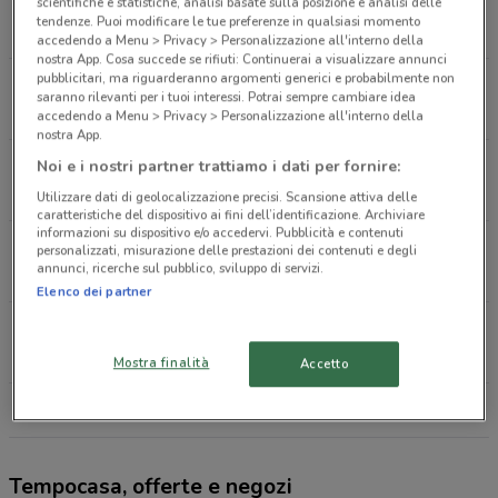
Via Garibaldi, 34 Magenta
scientifiche e statistiche, analisi basate sulla posizione e analisi delle
tendenze. Puoi modificare le tue preferenze in qualsiasi momento
506 m
accedendo a Menu > Privacy > Personalizzazione all'interno della
nostra App. Cosa succede se rifiuti: Continuerai a visualizzare annunci
pubblicitari, ma riguarderanno argomenti generici e probabilmente non
Via Carlo Cattaneo, 7 Corbetta
saranno rilevanti per i tuoi interessi. Potrai sempre cambiare idea
3.1 km
accedendo a Menu > Privacy > Personalizzazione all'interno della
nostra App.
Piazza San Martino, 28 Inveruno
Noi e i nostri partner trattiamo i dati per fornire:
5.6 km
Utilizzare dati di geolocalizzazione precisi. Scansione attiva delle
caratteristiche del dispositivo ai fini dell’identificazione. Archiviare
informazioni su dispositivo e/o accedervi. Pubblicità e contenuti
Piazza Del Popolo 28 Arluno
personalizzati, misurazione delle prestazioni dei contenuti e degli
annunci, ricerche sul pubblico, sviluppo di servizi.
6.2 km
Elenco dei partner
Via De Amicis,29 Sedriano
7.3 km
Mostra finalità
Accetto
Tutti i negozi Tempocasa
Tempocasa, offerte e negozi