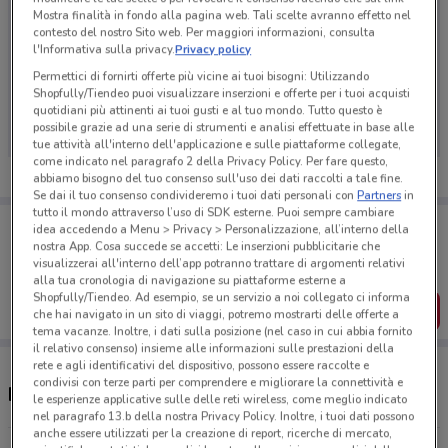
Mostra finalità in fondo alla pagina web. Tali scelte avranno effetto nel
contesto del nostro Sito web. Per maggiori informazioni, consulta
l'Informativa sulla privacy.
Privacy policy
Permettici di fornirti offerte più vicine ai tuoi bisogni: Utilizzando
Ci dispiace, al momento non abbiamo pubblicato
Shopfully/Tiendeo puoi visualizzare inserzioni e offerte per i tuoi acquisti
volantini nella tua zona. Riprova più tardi.
quotidiani più attinenti ai tuoi gusti e al tuo mondo. Tutto questo è
possibile grazie ad una serie di strumenti e analisi effettuate in base alle
tue attività all'interno dell'applicazione e sulle piattaforme collegate,
come indicato nel paragrafo 2 della Privacy Policy. Per fare questo,
abbiamo bisogno del tuo consenso sull'uso dei dati raccolti a tale fine.
Se dai il tuo consenso condivideremo i tuoi dati personali con
Partners
in
tutto il mondo attraverso l’uso di SDK esterne. Puoi sempre cambiare
Porta DoveConviene sempre con te!
idea accedendo a Menu > Privacy > Personalizzazione, all’interno della
Puoi trovare le migliori offerte dei negozi vicino a te,
nostra App. Cosa succede se accetti: Le inserzioni pubblicitarie che
salvarle e creare la tua lista del risparmio, comodamente
visualizzerai all'interno dell’app potranno trattare di argomenti relativi
dal tuo cellulare.
alla tua cronologia di navigazione su piattaforme esterne a
Shopfully/Tiendeo. Ad esempio, se un servizio a noi collegato ci informa
SCARICA L’APP
che hai navigato in un sito di viaggi, potremo mostrarti delle offerte a
tema vacanze. Inoltre, i dati sulla posizione (nel caso in cui abbia fornito
il relativo consenso) insieme alle informazioni sulle prestazioni della
rete e agli identificativi del dispositivo, possono essere raccolte e
condivisi con terze parti per comprendere e migliorare la connettività e
Negozi Tempocasa a Magenta
le esperienze applicative sulle delle reti wireless, come meglio indicato
nel paragrafo 13.b della nostra Privacy Policy. Inoltre, i tuoi dati possono
anche essere utilizzati per la creazione di report, ricerche di mercato,