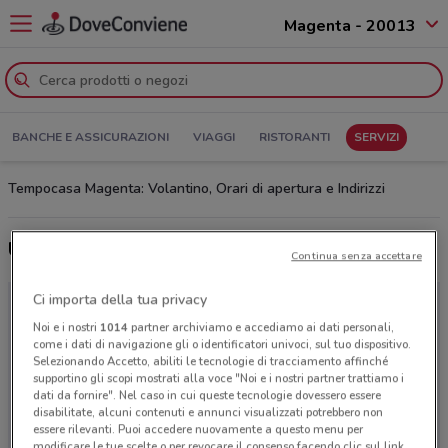
Magenta - 20013
BANCHE E ASSICURAZIONI
VIAGGI
RISTORANTI
SERVIZI
Tempocasa Magenta: Volantino, Orari di apertura e Indirizzi
Ultime offerte del volantino Tempocasa
Continua senza accettare
Ci importa della tua privacy
Noi e i nostri
1014
partner archiviamo e accediamo ai dati personali,
come i dati di navigazione gli o identificatori univoci, sul tuo dispositivo.
Selezionando Accetto, abiliti le tecnologie di tracciamento affinché
supportino gli scopi mostrati alla voce "Noi e i nostri partner trattiamo i
dati da fornire". Nel caso in cui queste tecnologie dovessero essere
disabilitate, alcuni contenuti e annunci visualizzati potrebbero non
essere rilevanti. Puoi accedere nuovamente a questo menu per
modificare le tue scelte o per revocare il consenso facendo clic sul link