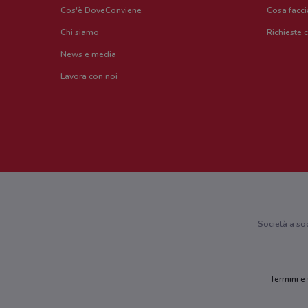
Cos'è DoveConviene
Cosa facc
Chi siamo
Richieste 
News e media
Lavora con noi
Società a so
Termini e