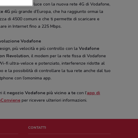
lla velocità della luce con la nuova rete 4G di Vodafone,
te 4G
più grande d’Europa, che ha raggiunto ormai la
zza di 4500 comuni e che ti permette di scaricare e
are in Internet fino a 225 Mbps.
ivoluzione Vodafone
esign, più velocità e più controllo con la
Vodafone
ion Revolution
, il modem per la rete fissa di Vodafone
i-fi ultra-veloce e potenziato, interferenze ridotte al
o e la possibilità di controllare la tua rete anche dal tuo
tphone con l’omonima app.
i il
negozio Vodafone più vicino a te
con l’
app di
eConviene
per ricevere ulteriori informazioni.
CONTATTI