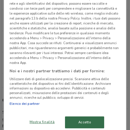
13.4 km
APERTO
rete e agli identificativi del dispositivo, possono essere raccolte e
condivisi con terze parti per comprendere e migliorare la connettività e
le esperienze applicative sulle delle reti wireless, come meglio indicato
Via G. Peroni , 32 Galliate
nel paragrafo 13.b della nostra Privacy Policy. Inoltre, i tuoi dati possono
anche essere utilizzati per la creazione di report, ricerche di mercato,
14.1 km
APERTO
scientifiche e statistiche, analisi basate sulla posizione e analisi delle
tendenze. Puoi modificare le tue preferenze in qualsiasi momento
Via Ortigara, 20 Legnano
accedendo a Menu > Privacy > Personalizzazione all'interno della
nostra App. Cosa succede se rifiuti: Continuerai a visualizzare annunci
15.1 km
APERTO
pubblicitari, ma riguarderanno argomenti generici e probabilmente non
saranno rilevanti per i tuoi interessi. Potrai sempre cambiare idea
accedendo a Menu > Privacy > Personalizzazione all'interno della
Via Benedetto Croce, 11 Cesano Boscone
nostra App.
16.4 km
APERTO
Noi e i nostri partner trattiamo i dati per fornire:
Utilizzare dati di geolocalizzazione precisi. Scansione attiva delle
Tutti i negozi Sky
caratteristiche del dispositivo ai fini dell’identificazione. Archiviare
informazioni su dispositivo e/o accedervi. Pubblicità e contenuti
personalizzati, misurazione delle prestazioni dei contenuti e degli
annunci, ricerche sul pubblico, sviluppo di servizi.
Offerte e pacchetti Sky
Elenco dei partner
Sky
è la prima media company presente in Italia, facente parte del
gruppo Sky plc, leader indiscusso dell’intrattenimento in Europa.
Mostra finalità
Accetto
Nata nel 2003 dalla fusione di Stream e Telepiù, inizia fin da subito