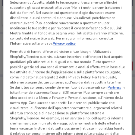
Selezionando Accetto, abiliti le tecnologie di tracciamento affinché
supportino gli scopi mostrati alla voce "Noi e i nostri partner trattiamo i
Sky
dati da fornire". Nel caso in cui queste tecnologie dovessero essere
disabilitate, alcuni contenuti e annunci visualizzati potrebbero non
Scade il 16/08
5.4 km
essere rilevanti. Puoi accedere nuovamente a questo menu per
modificare le tue scelte o per revocare il consenso facendo clic sul link
Mostra finalità in fondo alla pagina web. Tali scelte avranno effetto nel
contesto del nostro Sito web. Per maggiori informazioni, consulta
Porta DoveConviene sempre con te!
l'Informativa sulla privacy.
Privacy policy
Puoi trovare le migliori offerte dei negozi vicino a te,
salvarle e creare la tua lista del risparmio, comodamente
Permettici di fornirti offerte più vicine ai tuoi bisogni: Utilizzando
dal tuo cellulare.
Shopfully/Tiendeo puoi visualizzare inserzioni e offerte per i tuoi acquisti
quotidiani più attinenti ai tuoi gusti e al tuo mondo. Tutto questo è
SCARICA L’APP
possibile grazie ad una serie di strumenti e analisi effettuate in base alle
tue attività all'interno dell'applicazione e sulle piattaforme collegate,
come indicato nel paragrafo 2 della Privacy Policy. Per fare questo,
abbiamo bisogno del tuo consenso sull'uso dei dati raccolti a tale fine.
Se dai il tuo consenso condivideremo i tuoi dati personali con
Partners
in
Indirizzo e negozi Sky
tutto il mondo attraverso l’uso di SDK esterne. Puoi sempre cambiare
idea accedendo a Menu > Privacy > Personalizzazione, all’interno della
nostra App. Cosa succede se accetti: Le inserzioni pubblicitarie che
visualizzerai all'interno dell’app potranno trattare di argomenti relativi
Via Piemonte Vittuone
alla tua cronologia di navigazione su piattaforme esterne a
5.4 km
APERTO
Shopfully/Tiendeo. Ad esempio, se un servizio a noi collegato ci informa
che hai navigato in un sito di viaggi, potremo mostrarti delle offerte a
tema vacanze. Inoltre, i dati sulla posizione (nel caso in cui abbia fornito
Via Keplero, 38 Settimo Milanese
il relativo consenso) insieme alle informazioni sulle prestazioni della