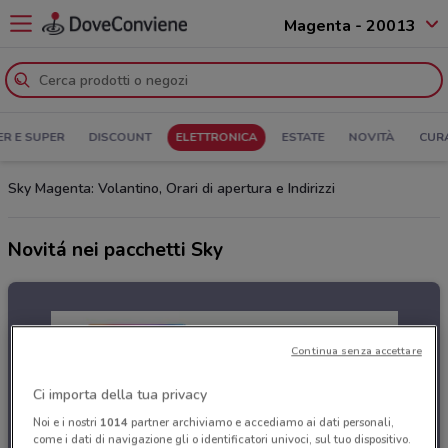
Magenta - 20013
ER E SUPER
DISCOUNT
ELETTRONICA
ESTATE
NOVITÀ
CUR
Sky Magenta: Volantino, Orari di apertura e Indirizzi
Novitá nei pacchetti Sky
Continua senza accettare
Ci importa della tua privacy
Noi e i nostri
1014
partner archiviamo e accediamo ai dati personali,
come i dati di navigazione gli o identificatori univoci, sul tuo dispositivo.