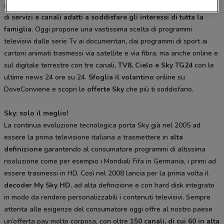
ad affermarsi nel settore televisivo italiano grazie alla moltitudine
di
servizi e canali adatti a soddisfare gli interessi di tutta la
famiglia
. Oggi propone una vastissima scelta di programmi
televisivi dalle serie Tv ai documentari, dai programmi di sport ai
cartoni animati trasmessi via satellite e via fibra, ma anche online e
sul digitale terrestre con tre canali,
TV8, Cielo e Sky TG24
con le
ultime news 24 ore su 24.
Sfoglia il volantino
online su
DoveConviene e scopri le
offerte Sky
che più ti soddisfano.
Sky: solo il meglio!
La continua evoluzione tecnologica porta Sky già nel 2005 ad
essere la prima televisione italiana a trasmettere in
alta
definizione
garantendo al consumatore programmi di altissima
risoluzione come per esempio i Mondiali Fifa in Germania, i primi ad
essere trasmessi in HD. Così nel 2008 lancia per la prima volta il
decoder My Sky HD
, ad alta definizione e con hard disk integrato
in modo da rendere personalizzabili i contenuti televisivi. Sempre
attenta alle esigenze del consumatore oggi offre al nostro paese
un’offerta pay molto corposa, con oltre
150 canali, di cui 60 in alta