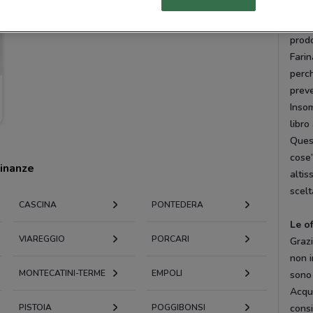
marca
lavap
prodo
Farin
perch
preve
Insom
libro
Quest
cose”
cinanze
altis
scelt
CASCINA
PONTEDERA
Le o
VIAREGGIO
PORCARI
Grazi
non i
MONTECATINI-TERME
EMPOLI
sono 
Acqui
PISTOIA
POGGIBONSI
consi