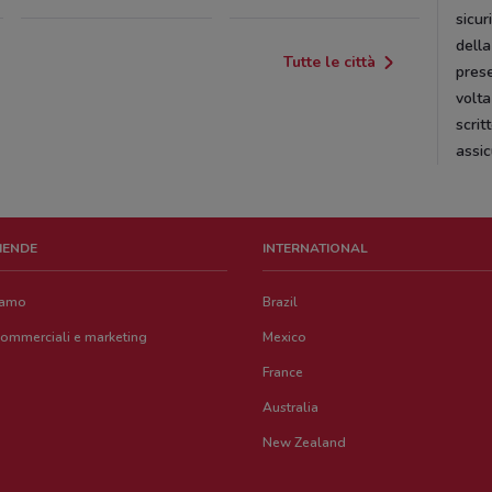
sicur
della
Tutte le città
prese
volta
scrit
assic
ZIENDE
INTERNATIONAL
iamo
Brazil
commerciali e marketing
Mexico
France
Australia
New Zealand