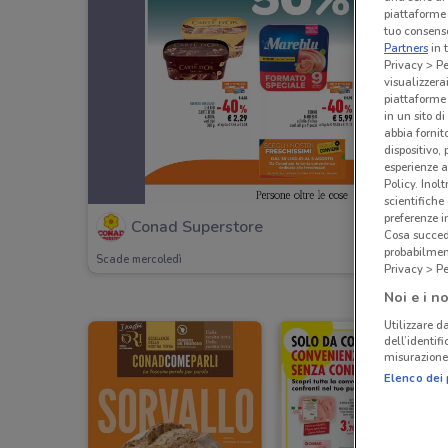
piattaforme 
tuo consenso
Partners
in 
Privacy > Pe
visualizzera
piattaforme 
in un sito d
abbia fornit
dispositivo,
esperienze a
Policy. Inolt
scientifiche
preferenze 
Conad Superstore
Cosa succede
probabilmen
Scade mercoledì
Privacy > Pe
Noi e i no
Utilizzare da
dell’identif
misurazione 
Elenco dei 