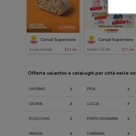
-2 GIORNI
Conad Superstore
Conad Superstore
Scade martedì
22.1 km
Scade il 31/08
22.1 km
Offerte volantini e cataloghi per città nelle vi
LIVORNO
PISA
CECINA
LUCCA
FUCECCHIO
FORTE DEI MARMI
MASSA
CARRARA