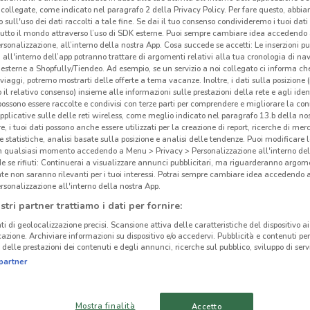
collegate, come indicato nel paragrafo 2 della Privacy Policy. Per fare questo, abbi
Con
 sull'uso dei dati raccolti a tale fine. Se dai il tuo consenso condivideremo i tuoi dati
car
tutto il mondo attraverso l’uso di SDK esterne. Puoi sempre cambiare idea accedend
rsonalizzazione, all’interno della nostra App. Cosa succede se accetti: Le inserzioni pu
i all'interno dell’app potranno trattare di argomenti relativi alla tua cronologia di na
Cona
esterne a Shopfully/Tiendeo. Ad esempio, se un servizio a noi collegato ci informa ch
i viaggi, potremo mostrarti delle offerte a tema vacanze. Inoltre, i dati sulla posizione 
supe
o il relativo consenso) insieme alle informazioni sulle prestazioni della rete e agli ident
assor
 possono essere raccolte e condivisi con terze parti per comprendere e migliorare la conn
pplicative sulle delle reti wireless, come meglio indicato nel paragrafo 13.b della no
alime
re, i tuoi dati possono anche essere utilizzati per la creazione di report, ricerche di mer
altr
 e statistiche, analisi basate sulla posizione e analisi delle tendenze. Puoi modificare l
e
Sp
in qualsiasi momento accedendo a Menu > Privacy > Personalizzazione all'interno del
 se rifiuti: Continuerai a visualizzare annunci pubblicitari, ma riguarderanno argome
te non saranno rilevanti per i tuoi interessi. Potrai sempre cambiare idea accedendo
22.1 km
Vola
rsonalizzazione all'interno della nostra App.
Come
stri partner trattiamo i dati per fornire:
un nu
ti di geolocalizzazione precisi. Scansione attiva delle caratteristiche del dispositivo ai 
nel v
icazione. Archiviare informazioni su dispositivo e/o accedervi. Pubblicità e contenuti per
delle prestazioni dei contenuti e degli annunci, ricerche sul pubblico, sviluppo di servi
prodo
partner
acqui
e spe
bisco
Mostra finalità
Accetto