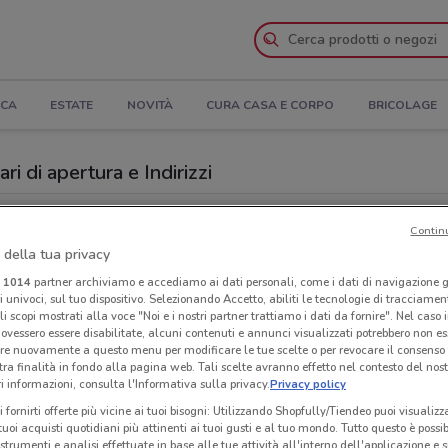
ICA
ESTATE
NOVITÀ
CURA CASA E CORPO
BRICOLAGE
i di apertura e Indirizzi
i Conad Superstore a Livorno
Contin
 della tua privacy
Superstore
Con
i
1014
partner archiviamo e accediamo ai dati personali, come i dati di navigazione g
ri univoci, sul tuo dispositivo. Selezionando Accetto, abiliti le tecnologie di tracciame
li scopi mostrati alla voce "Noi e i nostri partner trattiamo i dati da fornire". Nel caso 
ovessero essere disabilitate, alcuni contenuti e annunci visualizzati potrebbero non ess
re nuovamente a questo menu per modificare le tue scelte o per revocare il consenso
tra finalità in fondo alla pagina web. Tali scelte avranno effetto nel contesto del nost
 informazioni, consulta l'Informativa sulla privacy.
Privacy policy
i fornirti offerte più vicine ai tuoi bisogni: Utilizzando Shopfully/Tiendeo puoi visualizz
i tuoi acquisti quotidiani più attinenti ai tuoi gusti e al tuo mondo. Tutto questo è possi
 strumenti e analisi effettuate in base alle tue attività all'interno dell'applicazione e 