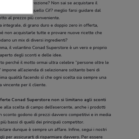
 nuova e in promozione? Non sai se acquistare il
avimenti Bref o quello Cif? meglio farsi guidare dal
tto al prezzo più conveniente.
a integrale, di grano duro e doppio zero in offerta,
é non acquistarle tutte e provare nuove ricette che
dano un mix di diversi ingredienti?
ma, il volantino Conad Superstore è un vero e proprio
 aperto degli sconti e delle idee.
o perché il motto ormai ultra celebre “persone oltre le
 impone all’azienda di selezionare soltanto beni di
sima qualità facendo sì che ogni scelta sia sempre una
a vincente per il cliente.
fferte Conad Superstore non si limitano agli sconti
e alla scelta di campo dell’esercente, anche i prodotti
n sconto godono di prezzi davvero competitivi e in media
più bassi di quelli dei principali competitor.
stare dunque è sempre un affare. Infine, segui i nostri
gli per assicurarti di risparmiare davvero. Per essere