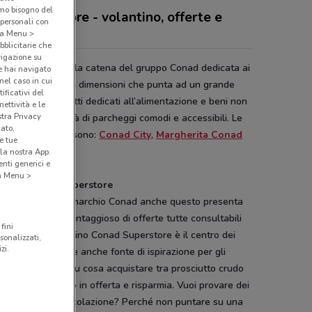
amo bisogno del
ad Superstore - volantino, offerte e
 personali con
ta Conad
o a Menu >
bblicitarie che
vigazione su
d Superstore
è la catena del gruppo Conad dedicata ai
e hai navigato
(nel caso in cui
rmercati di grandi dimensioni che punta ad un grande
ificativi del
timento di prodotti dedicati all’alimentazione e beni non
ettività e le
stra Privacy
ntari alla praticità di parcheggi comodi e accessibili. Le
cato,
e insegne
Conad
sono:
Conad City
,
Margherita Conad
e tue
azio Conad
.
la nostra App.
nti generici e
 a Menu >
ntino Conad Superstore
 tutti i negozi a marchio Conad anche questo presenta
mero davvero vantaggioso di offerte tutte consultabili
fini
olantino. Il volantino Conad Superstore è il centro dei
sonalizzati,
zi.
tti in offerta ed è anche fonte di ispirazione per gli
sti: si è indecisi su cosa acquistare tra prosciutto crudo
ck? Scegli quello in offerta e risparmia. Vuoi provare dei
tti diversi per la colazione? Perché non puntare su una