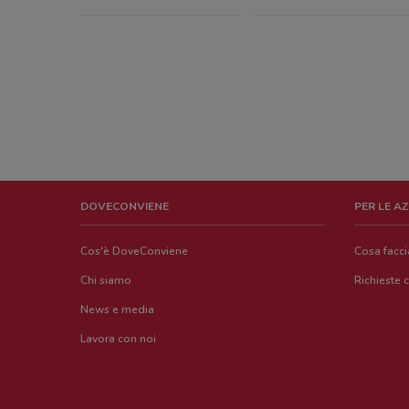
DOVECONVIENE
PER LE A
Cos'è DoveConviene
Cosa facc
Chi siamo
Richieste 
News e media
Lavora con noi