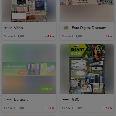
Vobis
Foto Digital Discount
Scade il 31/08
7.4 km
Scade il 31/08
8.9 km
NUOVO
Libraccio
GBC
Scade il 30/08
9.1 km
Scade il 30/09
9.7 km