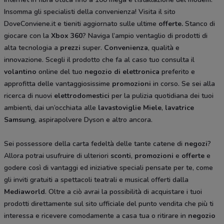
Insomma gli specialisti della convenienza! Visita il sito
DoveConviene.it e tieniti aggiornato sulle ultime
offerte.
Stanco di
giocare con la
Xbox 360
? Naviga l’ampio ventaglio di prodotti di
alta tecnologia a
prezzi
super.
Convenienza
, qualità e
innovazione. Scegli il prodotto che fa al caso tuo consulta il
volantino
online del tuo
negozio di elettronica
preferito e
approfitta delle vantaggiosissime
promozioni
in corso. Se sei alla
ricerca di nuovi
elettrodomestici
per la pulizia quotidiana dei tuoi
ambienti, dai un’occhiata alle
lavastoviglie Miele
,
lavatrice
Samsung
, aspirapolvere Dyson
e altro ancora.
Sei possessore della carta fedeltà delle tante catene di
negozi
?
Allora potrai usufruire di ulteriori
sconti
,
promozioni
e
offerte
e
godere così di vantaggi ed iniziative speciali pensate per te, come
gli inviti gratuiti a spettacoli teatrali e musical offerti dalla
Mediaworld
. Oltre a ciò avrai la possibilità di acquistare i tuoi
prodotti direttamente sul sito ufficiale del punto vendita che più ti
interessa e ricevere comodamente a casa tua o ritirare in
negozio