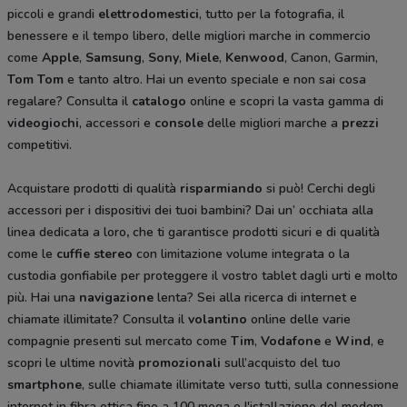
piccoli e grandi
elettrodomestici
, tutto per la fotografia, il
benessere e il tempo libero, delle migliori marche in commercio
come
Apple
,
Samsung
,
Sony
,
Miele
,
Kenwood
, Canon, Garmin,
Tom Tom
e tanto altro. Hai un evento speciale e non sai cosa
regalare? Consulta il
catalogo
online e scopri la vasta gamma di
videogiochi
, accessori e
console
delle migliori marche a
prezzi
competitivi.
Acquistare prodotti di qualità
risparmiando
si può! Cerchi degli
accessori per i dispositivi dei tuoi bambini? Dai un’ occhiata alla
linea dedicata a loro
,
che ti garantisce prodotti sicuri e di qualità
come le
cuffie stereo
con limitazione volume integrata o la
custodia gonfiabile per proteggere il vostro tablet dagli urti e molto
più. Hai una
navigazione
lenta? Sei alla ricerca di internet e
chiamate illimitate? Consulta il
volantino
online delle varie
compagnie presenti sul mercato come
Tim
,
Vodafone
e
Wind
, e
scopri le ultime novità
promozionali
sull’acquisto del tuo
smartphone
, sulle chiamate illimitate verso tutti, sulla connessione
internet in fibra ottica fino a 100 mega e l'istallazione del modem.