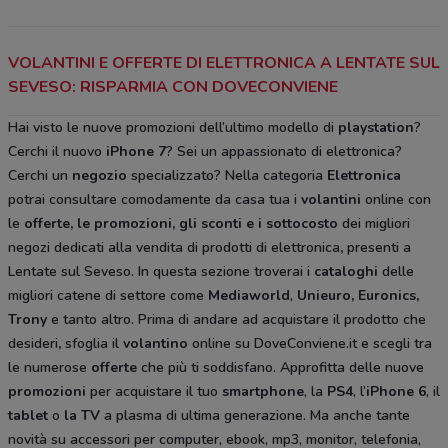
VOLANTINI E OFFERTE DI ELETTRONICA A LENTATE SUL
SEVESO: RISPARMIA CON DOVECONVIENE
Hai visto le nuove promozioni dell’ultimo modello di
playstation
?
Cerchi il nuovo
iPhone 7
? Sei un appassionato di elettronica?
Cerchi un
negozio
specializzato? Nella categoria
Elettronica
potrai consultare comodamente da casa tua i
volantini
online con
le
offerte, le promozioni, gli sconti e i sottocosto
dei migliori
negozi dedicati alla vendita di prodotti di elettronica
,
presenti a
Lentate sul Seveso. In questa sezione troverai i
cataloghi
delle
migliori catene di settore come
Mediaworld
,
Unieuro, Euronics,
Trony
e tanto altro. Prima di andare ad acquistare il prodotto che
desideri
,
sfoglia il
volantino
online su DoveConviene.it e scegli tra
le numerose
offerte
che più ti soddisfano. Approfitta delle nuove
promozioni
per acquistare il tuo
smartphone
, la
PS4
, l’
iPhone 6
, il
tablet
o
la TV
a plasma di ultima generazione. Ma anche tante
novità su accessori per computer, ebook, mp3, monitor, telefonia,