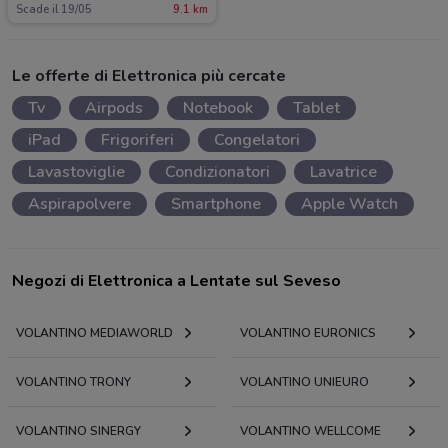
Scade il 19/05
9.1 km
Le offerte di Elettronica più cercate
Tv
Airpods
Notebook
Tablet
iPad
Frigoriferi
Congelatori
Lavastoviglie
Condizionatori
Lavatrice
Aspirapolvere
Smartphone
Apple Watch
Negozi di Elettronica a Lentate sul Seveso
VOLANTINO MEDIAWORLD
VOLANTINO EURONICS
VOLANTINO TRONY
VOLANTINO UNIEURO
VOLANTINO SINERGY
VOLANTINO WELLCOME