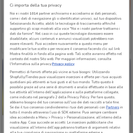
Ci importa della tua privacy
Noi e i nostri
1014
partner archiviamo e accediamo ai dati personali,
come i dati di navigazione gli o identificatori univoci, sul tuo dispositivo.
Selezionando Accetto, abiliti le tecnologie di tracciamento affinché
supportino gli scopi mostrati alla voce "Noi e i nostri partner trattiamo i
dati da fornire". Nel caso in cui queste tecnologie dovessero essere
disabilitate, alcuni contenuti e annunci visualizzati potrebbero non
Giunti al Punto
Giunti al Punto
essere rilevanti. Puoi accedere nuovamente a questo menu per
modificare le tue scelte o per revocare il consenso facendo clic sul link
Scade il 16/08
1.9 km
Scade il 16/08
1.9 km
Mostra finalità in fondo alla pagina web. Tali scelte avranno effetto nel
contesto del nostro Sito web. Per maggiori informazioni, consulta
l'Informativa sulla privacy.
Privacy policy
Permettici di fornirti offerte più vicine ai tuoi bisogni: Utilizzando
Shopfully/Tiendeo puoi visualizzare inserzioni e offerte per i tuoi acquisti
quotidiani più attinenti ai tuoi gusti e al tuo mondo. Tutto questo è
possibile grazie ad una serie di strumenti e analisi effettuate in base alle
tue attività all'interno dell'applicazione e sulle piattaforme collegate,
come indicato nel paragrafo 2 della Privacy Policy. Per fare questo,
abbiamo bisogno del tuo consenso sull'uso dei dati raccolti a tale fine.
Se dai il tuo consenso condivideremo i tuoi dati personali con
Partners
in
SCADE OGGI
tutto il mondo attraverso l’uso di SDK esterne. Puoi sempre cambiare
idea accedendo a Menu > Privacy > Personalizzazione, all’interno della
Giunti al Punto
Gamelife
nostra App. Cosa succede se accetti: Le inserzioni pubblicitarie che
visualizzerai all'interno dell’app potranno trattare di argomenti relativi
Scade oggi
1.9 km
Scade il 12/11
1.9 km
alla tua cronologia di navigazione su piattaforme esterne a