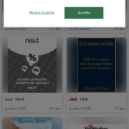
Mostra finalità
Accetto
Amico Shop
Fiducia & Convenienza
Scade il 31/08
2.7 km
Scade sabato
6.4 km
Next
Ubik
Scade il 19/05
6.7 km
Scade il 31/08
7.1 km