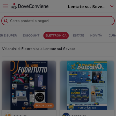
Lentate sul Seveso - 20823
ER E SUPER
DISCOUNT
ELETTRONICA
ESTATE
NOVITÀ
CUR
Volantini di Elettronica a Lentate sul Seveso
SCADE OGGI