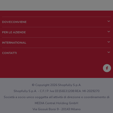
DOVECONVIENE
Cos'è DoveConviene
PER LE AZIENDE
Chi siamo
Cosa facciamo
INTERNATIONAL
News e media
Richieste commerciali e marketing
Brazil
CONTATTI
Lavora con noi
Mexico
Segnalazione punto vendita
France
Segnalazione Volantino
Australia
Hai un malfunzionamento sul web o sull'app?
New Zealand
© Copyright 2026 Shopfully S.p.A.
Shopfully S.p.A. - C.F / P. Iva 03156531208 REA: MI-2029270
Società a socio unico soggetta all’attività di direzione e coordinamento di
MEDIA Central Holding GmbH
Via Giosuè Borsi 9 - 20143 Milano