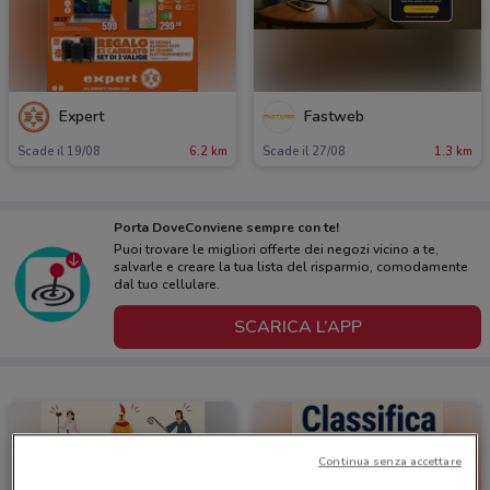
Expert
Fastweb
Scade il 19/08
6.2 km
Scade il 27/08
1.3 km
Porta DoveConviene sempre con te!
Puoi trovare le migliori offerte dei negozi vicino a te,
salvarle e creare la tua lista del risparmio, comodamente
dal tuo cellulare.
SCARICA L’APP
Continua senza accettare