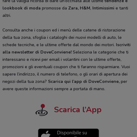
fare la valigia ricorda di dare un’occhiata alle ultime
tendenze e
lookbook di moda
promosse da
Zara, H&M
,
Intimissimi
e tanti
altri.
Consulta anche i coupon ed i menù delle catene di ristorazione
della tua zona, sfoglia i cataloghi dei nuovi modelli di auto, le
schede tecniche, e le ultime offerte dal mondo dei motori.
Iscriviti
alla newsletter di DoveConviene
!
Seleziona le categorie che ti
interessano e ricevi per email i volantini con le ultime offerte,
promozioni e gli eventuali coupon che ti faranno risparmiare. Vuoi
sapere l’indirizzo, il numero di telefono, o gli orari di apertura dei
negozi della tua zona?
Scarica qui l’app di DoveConviene
,
per
avere queste informazioni sempre a portata di mano.
Scarica l’App