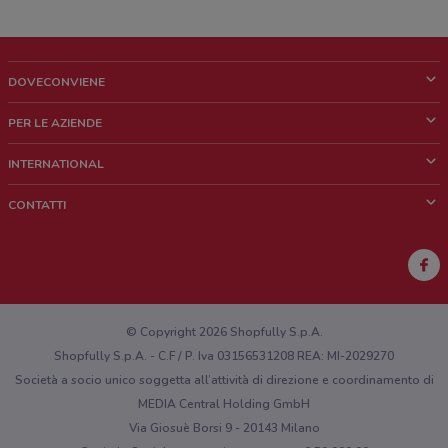
DOVECONVIENE
Cos'è DoveConviene
PER LE AZIENDE
Chi siamo
Cosa facciamo
INTERNATIONAL
News e media
Richieste commerciali e marketing
Brazil
CONTATTI
Lavora con noi
Mexico
Segnalazione punto vendita
France
Segnalazione Volantino
Australia
Hai un malfunzionamento sul web o sull'app?
New Zealand
© Copyright 2026 Shopfully S.p.A.
Shopfully S.p.A. - C.F / P. Iva 03156531208 REA: MI-2029270
Società a socio unico soggetta all’attività di direzione e coordinamento di
MEDIA Central Holding GmbH
Via Giosuè Borsi 9 - 20143 Milano