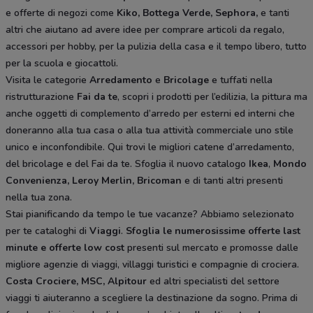
e offerte di negozi come
Kiko, Bottega Verde, Sephora,
e tanti
altri che aiutano ad avere idee
per comprare articoli da regalo,
accessori per hobby, per la pulizia della casa e il tempo libero, tutto
per la scuola e giocattoli.
Visita le categorie
Arredamento
e
Bricolage
e tuffati nella
ristrutturazione
Fai da te
, scopri i prodotti per l’edilizia, la pittura ma
anche oggetti di complemento d’arredo per esterni ed interni che
doneranno alla tua casa o alla tua attività commerciale uno stile
unico e inconfondibile. Qui trovi le migliori catene d’arredamento,
del bricolage e del Fai da te. Sfoglia il nuovo catalogo
Ikea
,
Mondo
Convenienza, Leroy Merlin, Bricoman
e di tanti altri presenti
nella tua zona.
Stai pianificando da tempo le tue vacanze? Abbiamo selezionato
per te cataloghi di
Viaggi
.
Sfoglia le numerosissime offerte last
minute e offerte low cost
presenti sul mercato e promosse dalle
migliore agenzie di viaggi, villaggi turistici e compagnie di crociera.
Costa Crociere, MSC, Alpitour
ed altri specialisti del settore
viaggi ti aiuteranno a scegliere la destinazione da sogno. Prima di