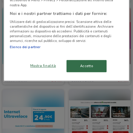
accedendo a Menu > Privacy > Personalizzazione all'interno della
nostra App.
Noi e i nostri partner trattiamo i dati per fornire:
Utilizzare dati di geolocalizzazione precisi. Scansione attiva delle
caratteristiche del dispositivo ai fini dell’identificazione. Archiviare
informazioni su dispositivo e/o accedervi. Pubblicità e contenuti
personalizzati, misurazione delle prestazioni dei contenuti e degli
annunci, ricerche sul pubblico, sviluppo di servizi.
Elenco dei partner
NUOVO
Mostra finalità
Accetto
Iliad
E.ON Energia
Scade il 10/09
3.6 km
Scade il 27/08
3.7 km