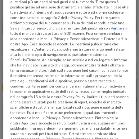
quotidiani più attinenti ai tuoi gusti e al tuo mondo. Tutto questo è
possibile grazie ad una serie di strumenti e analisi effettuate in base alle
tue attività all'interno dell'applicazione e sulle piattaforme collegate,
come indicato nel paragrafo 2 della Privacy Policy. Per fare questo,
abbiamo bisogno del tuo consenso sull'uso dei dati raccolti a tale fine.
Se dai il tuo consenso condivideremo i tuoi dati personali con
Partners
in
tutto il mondo attraverso l’uso di SDK esterne. Puoi sempre cambiare
idea accedendo a Menu > Privacy > Personalizzazione, all’interno della
TIM
TIM
nostra App. Cosa succede se accetti: Le inserzioni pubblicitarie che
visualizzerai all'interno dell’app potranno trattare di argomenti relativi
Scade il 30/08
1.9 km
Scade il 31/12
1.9 km
alla tua cronologia di navigazione su piattaforme esterne a
Shopfully/Tiendeo. Ad esempio, se un servizio a noi collegato ci informa
che hai navigato in un sito di viaggi, potremo mostrarti delle offerte a
tema vacanze. Inoltre, i dati sulla posizione (nel caso in cui abbia fornito
il relativo consenso) insieme alle informazioni sulle prestazioni della
rete e agli identificativi del dispositivo, possono essere raccolte e
condivisi con terze parti per comprendere e migliorare la connettività e
le esperienze applicative sulle delle reti wireless, come meglio indicato
nel paragrafo 13.b della nostra Privacy Policy. Inoltre, i tuoi dati possono
anche essere utilizzati per la creazione di report, ricerche di mercato,
scientifiche e statistiche, analisi basate sulla posizione e analisi delle
tendenze. Puoi modificare le tue preferenze in qualsiasi momento
accedendo a Menu > Privacy > Personalizzazione all'interno della
nostra App. Cosa succede se rifiuti: Continuerai a visualizzare annunci
Kena Mobile
1mobile
pubblicitari, ma riguarderanno argomenti generici e probabilmente non
saranno rilevanti per i tuoi interessi. Potrai sempre cambiare idea
Scade il 02/09
2.9 km
Scade il 31/08
3.6 km