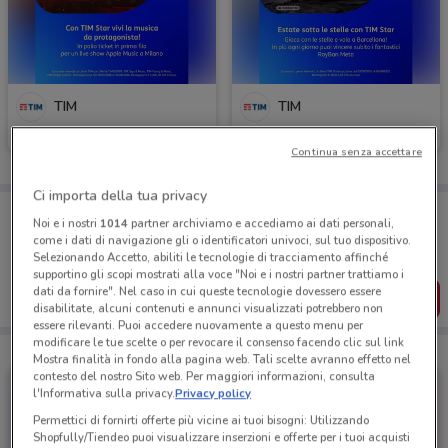
TIM
TIM
Scade il 30/08
1.9 km
Scade il 06/09
1.9 km
Continua senza accettare
Ci importa della tua privacy
Porta DoveConviene sempre con te!
Noi e i nostri
1014
partner archiviamo e accediamo ai dati personali,
Puoi trovare le migliori offerte dei negozi vicino a te,
come i dati di navigazione gli o identificatori univoci, sul tuo dispositivo.
salvarle e creare la tua lista del risparmio, comodamente
Selezionando Accetto, abiliti le tecnologie di tracciamento affinché
dal tuo cellulare.
supportino gli scopi mostrati alla voce "Noi e i nostri partner trattiamo i
dati da fornire". Nel caso in cui queste tecnologie dovessero essere
SCARICA L’APP
disabilitate, alcuni contenuti e annunci visualizzati potrebbero non
essere rilevanti. Puoi accedere nuovamente a questo menu per
modificare le tue scelte o per revocare il consenso facendo clic sul link
Mostra finalità in fondo alla pagina web. Tali scelte avranno effetto nel
contesto del nostro Sito web. Per maggiori informazioni, consulta
l'Informativa sulla privacy.
Privacy policy
Permettici di fornirti offerte più vicine ai tuoi bisogni: Utilizzando
Shopfully/Tiendeo puoi visualizzare inserzioni e offerte per i tuoi acquisti