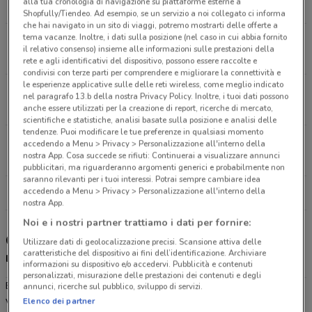
alla tua cronologia di navigazione su piattaforme esterne a
15.8 km
APERTO
Shopfully/Tiendeo. Ad esempio, se un servizio a noi collegato ci informa
che hai navigato in un sito di viaggi, potremo mostrarti delle offerte a
tema vacanze. Inoltre, i dati sulla posizione (nel caso in cui abbia fornito
Via Nuova Trevigiana, 114 Casale Sul Sile
il relativo consenso) insieme alle informazioni sulle prestazioni della
25.4 km
APERTO
rete e agli identificativi del dispositivo, possono essere raccolte e
condivisi con terze parti per comprendere e migliorare la connettività e
le esperienze applicative sulle delle reti wireless, come meglio indicato
Viale Trento E Trieste, 41 Marcon
nel paragrafo 13.b della nostra Privacy Policy. Inoltre, i tuoi dati possono
26.2 km
APERTO
anche essere utilizzati per la creazione di report, ricerche di mercato,
scientifiche e statistiche, analisi basate sulla posizione e analisi delle
tendenze. Puoi modificare le tue preferenze in qualsiasi momento
Via Triestina, 53 Favaro Veneto
accedendo a Menu > Privacy > Personalizzazione all'interno della
nostra App. Cosa succede se rifiuti: Continuerai a visualizzare annunci
27.8 km
APERTO
pubblicitari, ma riguarderanno argomenti generici e probabilmente non
saranno rilevanti per i tuoi interessi. Potrai sempre cambiare idea
accedendo a Menu > Privacy > Personalizzazione all'interno della
Tutti i negozi Eurospin
nostra App.
Noi e i nostri partner trattiamo i dati per fornire:
Gli sconti del nuovo volantino Eurospin e i
Utilizzare dati di geolocalizzazione precisi. Scansione attiva delle
caratteristiche del dispositivo ai fini dell’identificazione. Archiviare
negozi
informazioni su dispositivo e/o accedervi. Pubblicità e contenuti
personalizzati, misurazione delle prestazioni dei contenuti e degli
Eurospin è presente in vari punti della città: lo trovi in Via Matteo
annunci, ricerche sul pubblico, sviluppo di servizi.
Elenco dei partner
Vanzan San Dona' Di Piave, Via Fausta Cavallino Treporti, Via