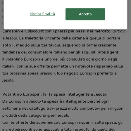
Nuova Trevigiana 114 Casale Sul Sile, Viale Trento E Trieste 41
Marcon, Via Triestina 53 Favaro Veneto, Viale Venezia 47
Mostra finalità
Accetto
Portogruaro. Tutti i negozi sono aperti tutti i giorni dal Lunedì alla
Sabato e offrono i migliori prodotti per la tua spesa.
Eurospin
è il discount con
i prezzi più bassi nel mercato
, lo trovi
a Jesolo. La traiettoria vincente della catena è quella di portare
solo il meglio
sulla tua tavola, seguendo la ormai crescente
tendenza del consumatore italiano per gli
acquisti intelligenti.
Il volantino Eurospin è uno dei più consultati ogni giorno dagli
italiani, con le sue offerte permette un
notevole risparmio
sulla
tua prossima spesa presso il tuo negozio Eurospin preferito a
Jesolo.
Volantino Eurospin, fai la spesa intelligente a Jesolo
Da Eurospin a Jesolo
la spesa è intelligente
perché ogni
settimana nel catalogo trovi prezzi molto competitivi per i migliori
prodotti della categoria ipermercati.
Con le offerte dei supermercati Eurospin risparmi sulla spesa, gli
incredibili sconti sono applicati a tutti i prodotti, da quelli del