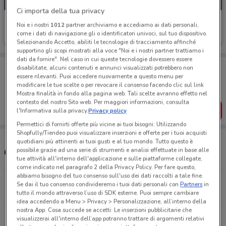
Ci importa della tua privacy
Eurospin
Noi e i nostri
1012
partner archiviamo e accediamo ai dati personali,
come i dati di navigazione gli o identificatori univoci, sul tuo dispositivo.
Scade domenica
12 km
Selezionando Accetto, abiliti le tecnologie di tracciamento affinché
supportino gli scopi mostrati alla voce "Noi e i nostri partner trattiamo i
dati da fornire". Nel caso in cui queste tecnologie dovessero essere
Porta DoveConviene sempre con te!
disabilitate, alcuni contenuti e annunci visualizzati potrebbero non
Puoi trovare le migliori offerte dei negozi vicino a te,
essere rilevanti. Puoi accedere nuovamente a questo menu per
salvarle e creare la tua lista del risparmio, comodamente
modificare le tue scelte o per revocare il consenso facendo clic sul link
dal tuo cellulare.
Mostra finalità in fondo alla pagina web. Tali scelte avranno effetto nel
contesto del nostro Sito web. Per maggiori informazioni, consulta
SCARICA L’APP
l'Informativa sulla privacy.
Privacy policy
Permettici di fornirti offerte più vicine ai tuoi bisogni: Utilizzando
Shopfully/Tiendeo puoi visualizzare inserzioni e offerte per i tuoi acquisti
quotidiani più attinenti ai tuoi gusti e al tuo mondo. Tutto questo è
possibile grazie ad una serie di strumenti e analisi effettuate in base alle
Orari e Negozi Eurospin
tue attività all'interno dell'applicazione e sulle piattaforme collegate,
come indicato nel paragrafo 2 della Privacy Policy. Per fare questo,
abbiamo bisogno del tuo consenso sull'uso dei dati raccolti a tale fine.
Via Matteo Vanzan San Dona' Di Piave
Se dai il tuo consenso condivideremo i tuoi dati personali con
Partners
in
tutto il mondo attraverso l’uso di SDK esterne. Puoi sempre cambiare
12 km
APERTO
idea accedendo a Menu > Privacy > Personalizzazione, all’interno della
nostra App. Cosa succede se accetti: Le inserzioni pubblicitarie che
Via Fausta Cavallino Treporti
visualizzerai all'interno dell’app potranno trattare di argomenti relativi