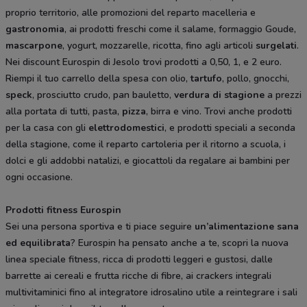
proprio territorio, alle promozioni del reparto macelleria e
gastronomia
, ai prodotti freschi come il salame, formaggio Goude,
mascarpone
, yogurt, mozzarelle, ricotta, fino agli articoli
surgelati
.
Nei discount Eurospin di Jesolo trovi prodotti a 0,50, 1, e 2 euro.
Riempi il tuo carrello della spesa con olio,
tartufo
, pollo, gnocchi,
speck
, prosciutto crudo, pan bauletto,
verdura di stagione
a prezzi
alla portata di tutti, pasta,
pizza
, birra e vino. Trovi anche prodotti
per la casa con gli
elettrodomestici
, e prodotti speciali a seconda
della stagione, come il reparto cartoleria per il ritorno a scuola, i
dolci e gli addobbi natalizi, e giocattoli da regalare ai bambini per
ogni occasione.
Prodotti fitness Eurospin
Sei una persona sportiva e ti piace seguire
un’alimentazione sana
ed equilibrata
? Eurospin ha pensato anche a te, scopri la nuova
linea speciale fitness, ricca di prodotti leggeri e gustosi, dalle
barrette ai cereali e frutta ricche di fibre, ai crackers integrali
multivitaminici fino al integratore idrosalino utile a reintegrare i sali