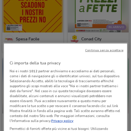
IN ARRIVO
Spesa Facile
Conad City
Scade il 31/08
21.9 km
Valido da domani
5.7 km
Continua senza accettare
Ci importa della tua privacy
Noi e i nostri
1012
partner archiviamo e accediamo ai dati personali,
come i dati di navigazione gli o identificatori univoci, sul tuo dispositivo.
Selezionando Accetto, abiliti le tecnologie di tracciamento affinché
supportino gli scopi mostrati alla voce "Noi e i nostri partner trattiamo i
dati da fornire". Nel caso in cui queste tecnologie dovessero essere
disabilitate, alcuni contenuti e annunci visualizzati potrebbero non
essere rilevanti. Puoi accedere nuovamente a questo menu per
modificare le tue scelte o per revocare il consenso facendo clic sul link
NUOVO
Mostra finalità in fondo alla pagina web. Tali scelte avranno effetto nel
contesto del nostro Sito web. Per maggiori informazioni, consulta
Supermercati Mega
Famila Superstore
l'Informativa sulla privacy.
Privacy policy
Permettici di fornirti offerte più vicine ai tuoi bisogni: Utilizzando
Scade il 19/08
14.2 km
Scade il 19/08
3 km