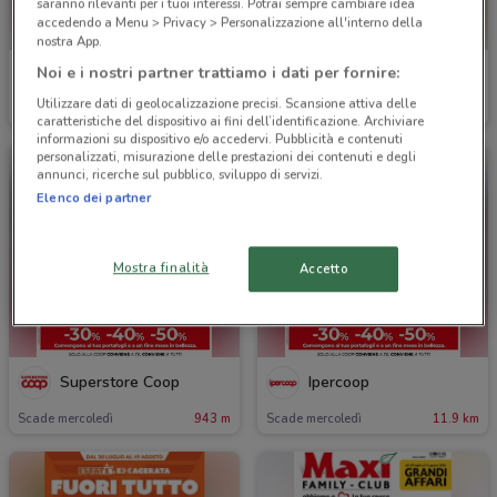
saranno rilevanti per i tuoi interessi. Potrai sempre cambiare idea
accedendo a Menu > Privacy > Personalizzazione all'interno della
nostra App.
Noi e i nostri partner trattiamo i dati per fornire:
Foxy
Ferrarelle
Utilizzare dati di geolocalizzazione precisi. Scansione attiva delle
Scade il 13/08
890 m
Scade il 16/08
890 m
caratteristiche del dispositivo ai fini dell’identificazione. Archiviare
informazioni su dispositivo e/o accedervi. Pubblicità e contenuti
personalizzati, misurazione delle prestazioni dei contenuti e degli
annunci, ricerche sul pubblico, sviluppo di servizi.
Elenco dei partner
Mostra finalità
Accetto
Superstore Coop
Ipercoop
Scade mercoledì
943 m
Scade mercoledì
11.9 km