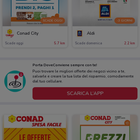
SCADE OGGI
-3 GIORNI
Conad City
Aldi
Scade oggi
5.7 km
Scade domenica
2.2 km
Porta DoveConviene sempre con te!
Puoi trovare le migliori offerte dei negozi vicino a te,
salvarle e creare la tua lista del risparmio, comodamente
dal tuo cellulare.
SCARICA L’APP