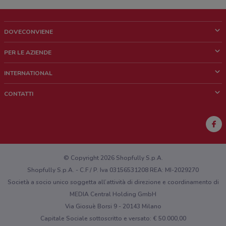
DOVECONVIENE
Cos'è DoveConviene
PER LE AZIENDE
Chi siamo
Cosa facciamo
INTERNATIONAL
News e media
Richieste commerciali e marketing
Brazil
CONTATTI
Lavora con noi
Mexico
Segnalazione punto vendita
France
Segnalazione Volantino
Australia
Hai un malfunzionamento sul web o sull'app?
New Zealand
© Copyright 2026 Shopfully S.p.A.
Shopfully S.p.A. - C.F / P. Iva 03156531208 REA: MI-2029270
Società a socio unico soggetta all’attività di direzione e coordinamento di
MEDIA Central Holding GmbH
Via Giosuè Borsi 9 - 20143 Milano
Capitale Sociale sottoscritto e versato: € 50.000,00