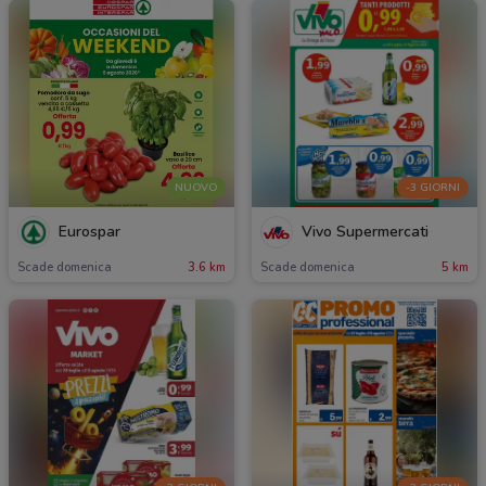
NUOVO
-3 GIORNI
Eurospar
Vivo Supermercati
Scade domenica
3.6 km
Scade domenica
5 km