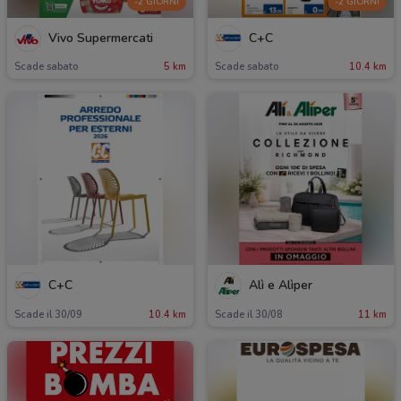
-2 GIORNI
-2 GIORNI
Vivo Supermercati
C+C
Scade sabato
5 km
Scade sabato
10.4 km
C+C
Alì e Alìper
Scade il 30/09
10.4 km
Scade il 30/08
11 km