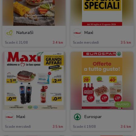
NaturaSì
Maxì
Scade il 31/08
3.4 km
Scade mercoledì
3.5 km
NUOVO
Maxì
Eurospar
Scade mercoledì
3.5 km
Scade il 19/08
3.6 km