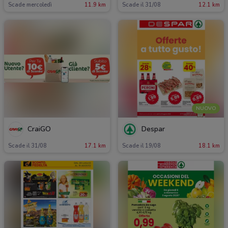
Scade mercoledì
11.9 km
Scade il 31/08
12.1 km
NUOVO
CraiGO
Despar
Scade il 31/08
17.1 km
Scade il 19/08
18.1 km