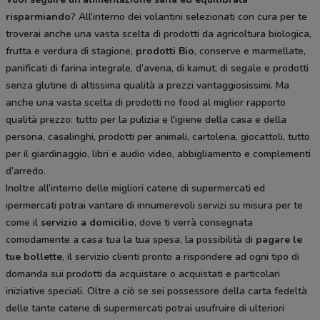
risparmiando
? All’interno dei volantini selezionati con cura per te
troverai anche una vasta scelta di prodotti da agricoltura biologica,
frutta e verdura di stagione,
prodotti Bio
, conserve e marmellate,
panificati di farina integrale, d’avena, di kamut, di segale e prodotti
senza glutine di altissima qualità a prezzi vantaggiosissimi. Ma
anche una vasta scelta di prodotti no food al miglior rapporto
qualità prezzo: tutto per la pulizia e l'igiene della casa e della
persona, casalinghi, prodotti per animali, cartoleria, giocattoli, tutto
per il giardinaggio, libri e audio video, abbigliamento e complementi
d’arredo.
Inoltre all’interno delle migliori catene di supermercati ed
ipermercati potrai vantare di innumerevoli servizi su misura per te
come il
servizio a domicilio
, dove ti verrà consegnata
comodamente a casa tua la tua spesa, la possibilità di
pagare le
tue bollette
, il servizio clienti pronto a rispondere ad ogni tipo di
domanda sui prodotti da acquistare o acquistati e particolari
iniziative speciali. Oltre a ciò se sei possessore della carta fedeltà
delle tante catene di supermercati potrai usufruire di ulteriori