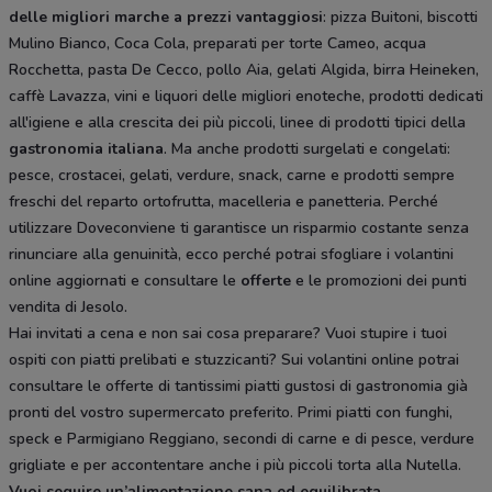
delle migliori marche a prezzi vantaggiosi
: pizza Buitoni, biscotti
Mulino Bianco, Coca Cola, preparati per torte Cameo, acqua
Rocchetta, pasta De Cecco, pollo Aia, gelati Algida, birra Heineken,
caffè Lavazza, vini e liquori delle migliori enoteche, prodotti dedicati
all'igiene e alla crescita dei più piccoli, linee di prodotti tipici della
gastronomia italiana
. Ma anche prodotti surgelati e congelati:
pesce, crostacei, gelati, verdure, snack, carne e prodotti sempre
freschi del reparto ortofrutta, macelleria e panetteria. Perché
utilizzare Doveconviene ti garantisce un risparmio costante senza
rinunciare alla genuinità, ecco perché potrai sfogliare i volantini
online aggiornati e consultare le
offerte
e le promozioni dei punti
vendita di Jesolo.
Hai invitati a cena e non sai cosa preparare? Vuoi stupire i tuoi
ospiti con piatti prelibati e stuzzicanti? Sui volantini online potrai
consultare le offerte di tantissimi piatti gustosi di gastronomia già
pronti del vostro supermercato preferito. Primi piatti con funghi,
speck e Parmigiano Reggiano, secondi di carne e di pesce, verdure
grigliate e per accontentare anche i più piccoli torta alla Nutella.
Vuoi seguire un’alimentazione sana ed equilibrata