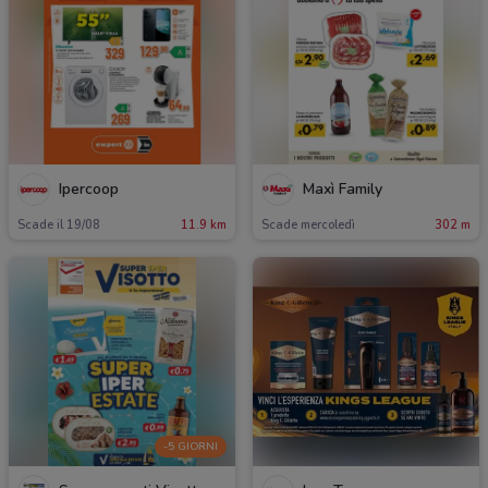
Ipercoop
Maxì Family
Scade il 19/08
11.9 km
Scade mercoledì
302 m
-5 GIORNI