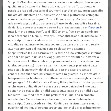
Shopfully/Tiendeo puoi visualizzare inserzioni e offerte per i tuoi acquisti
quotidiani più attinenti ai tuoi gusti e al tuo mondo. Tutto questo è
possibile grazie ad una serie di strumenti e analisi effettuate in base alle
tue attività all'interno dell'applicazione e sulle piattaforme collegate,
come indicato nel paragrafo 2 della Privacy Policy. Per fare questo,
abbiamo bisogno del tuo consenso sull'uso dei dati raccolti a tale fine.
Se dai il tuo consenso condivideremo i tuoi dati personali con
Partners
in
tutto il mondo attraverso l’uso di SDK esterne. Puoi sempre cambiare
idea accedendo a Menu > Privacy > Personalizzazione, all’interno della
nostra App. Cosa succede se accetti: Le inserzioni pubblicitarie che
visualizzerai all'interno dell’app potranno trattare di argomenti relativi
alla tua cronologia di navigazione su piattaforme esterne a
NUOVO
Shopfully/Tiendeo. Ad esempio, se un servizio a noi collegato ci informa
che hai navigato in un sito di viaggi, potremo mostrarti delle offerte a
Crai
Ipercoop
tema vacanze. Inoltre, i dati sulla posizione (nel caso in cui abbia fornito
il relativo consenso) insieme alle informazioni sulle prestazioni della
Scade il 19/08
17.1 km
Scade il 26/08
11.9 km
rete e agli identificativi del dispositivo, possono essere raccolte e
condivisi con terze parti per comprendere e migliorare la connettività e
le esperienze applicative sulle delle reti wireless, come meglio indicato
nel paragrafo 13.b della nostra Privacy Policy. Inoltre, i tuoi dati possono
anche essere utilizzati per la creazione di report, ricerche di mercato,
scientifiche e statistiche, analisi basate sulla posizione e analisi delle
tendenze. Puoi modificare le tue preferenze in qualsiasi momento
accedendo a Menu > Privacy > Personalizzazione all'interno della
nostra App. Cosa succede se rifiuti: Continuerai a visualizzare annunci
pubblicitari, ma riguarderanno argomenti generici e probabilmente non