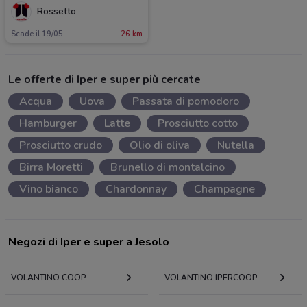
Rossetto
Scade il 19/05
26 km
Le offerte di Iper e super più cercate
Acqua
Uova
Passata di pomodoro
Hamburger
Latte
Prosciutto cotto
Prosciutto crudo
Olio di oliva
Nutella
Birra Moretti
Brunello di montalcino
Vino bianco
Chardonnay
Champagne
Negozi di Iper e super a Jesolo
VOLANTINO COOP
VOLANTINO IPERCOOP