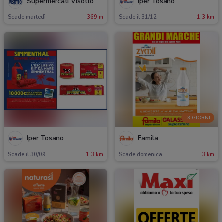
Supermercati Visotto
Iper Tosano
Scade martedì
369 m
Scade il 31/12
1.3 km
-3 GIORNI
Iper Tosano
Famila
Scade il 30/09
1.3 km
Scade domenica
3 km