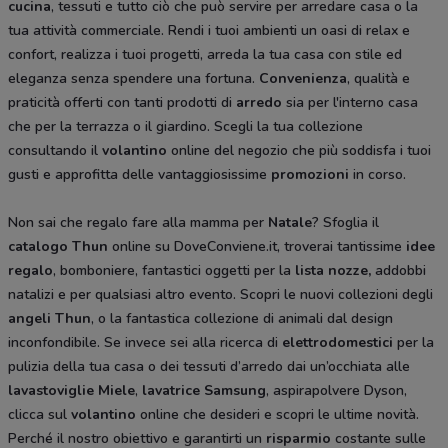
cucina
, tessuti e tutto ciò che può servire per arredare casa o la
tua attività commerciale. Rendi i tuoi ambienti un oasi di relax e
confort, realizza i tuoi progetti, arreda la tua casa con stile ed
eleganza senza spendere una fortuna.
Convenienza
, qualità e
praticità offerti con tanti prodotti di
arredo
sia per l'interno casa
che per la terrazza o il giardino. Scegli la tua collezione
consultando il
volantino
online del negozio che più soddisfa i tuoi
gusti e approfitta delle vantaggiosissime
promozioni
in corso.
Non sai che regalo fare alla mamma per
Natale
? Sfoglia il
catalogo Thun
online su DoveConviene.it, troverai tantissime
idee
regalo
, bomboniere, fantastici oggetti per la
lista nozze,
addobbi
natalizi e per qualsiasi altro evento. Scopri le nuovi collezioni degli
angeli Thun
, o la fantastica collezione di animali dal design
inconfondibile. Se invece sei alla ricerca di
elettrodomestici
per la
pulizia della tua casa o dei tessuti d’arredo dai un’occhiata alle
lavastoviglie Miele
,
lavatrice Samsung
, aspirapolvere Dyson,
clicca sul
volantino
online che desideri e scopri le ultime novità.
Perché il nostro obiettivo e garantirti un
risparmio
costante sulle