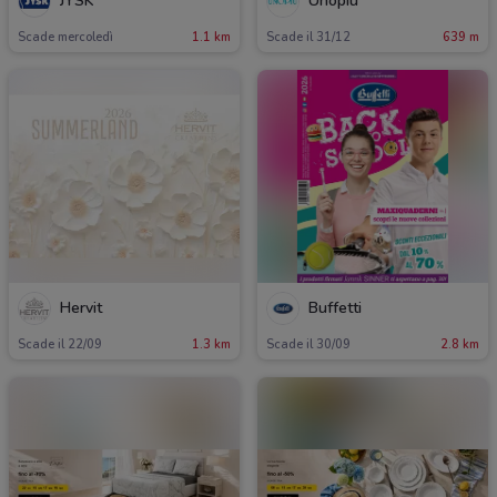
JYSK
Unopiù
Scade mercoledì
1.1 km
Scade il 31/12
639 m
Hervit
Buffetti
Scade il 22/09
1.3 km
Scade il 30/09
2.8 km