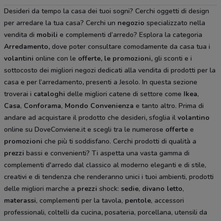
Desideri da tempo la casa dei tuoi sogni? Cerchi oggetti di design
per arredare la tua casa? Cerchi un
negozio
specializzato nella
vendita di
mobili
e complementi d’arredo? Esplora la categoria
Arredamento
,
dove poter consultare comodamente da casa tua i
volantini
online con le
offerte, le promozioni,
gli sconti e i
sottocosto
dei migliori negozi dedicati alla vendita di prodotti per la
casa e per l’arredamento
,
presenti a Jesolo. In questa sezione
troverai i
cataloghi
delle migliori catene di settore come
Ikea
,
Casa
,
Conforama
,
Mondo Convenienza
e tanto altro. Prima di
andare ad acquistare il prodotto che desideri
,
sfoglia il
volantino
online su DoveConviene.it e scegli tra le numerose
offerte
e
promozioni
che più ti soddisfano. Cerchi prodotti di qualità a
prezzi
bassi e convenienti? Ti aspetta una vasta gamma di
complementi d'arredo dal classico al moderno eleganti e di stile,
creativi e di tendenza che renderanno unici i tuoi ambienti, prodotti
delle migliori marche a
prezzi
shock:
sedie
,
divano letto
,
materassi
, complementi per la tavola,
pentole
, accessori
professionali, coltelli da cucina
,
posateria, porcellana, utensili da