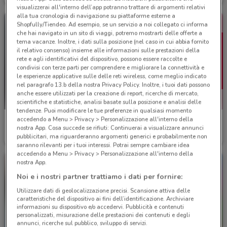
visualizzerai all'interno dell’app potranno trattare di argomenti relativi
alla tua cronologia di navigazione su piattaforme esterne a
Shopfully/Tiendeo. Ad esempio, se un servizio a noi collegato ci informa
che hai navigato in un sito di viaggi, potremo mostrarti delle offerte a
tema vacanze. Inoltre, i dati sulla posizione (nel caso in cui abbia fornito
il relativo consenso) insieme alle informazioni sulle prestazioni della
rete e agli identificativi del dispositivo, possono essere raccolte e
condivisi con terze parti per comprendere e migliorare la connettività e
le esperienze applicative sulle delle reti wireless, come meglio indicato
nel paragrafo 13.b della nostra Privacy Policy. Inoltre, i tuoi dati possono
anche essere utilizzati per la creazione di report, ricerche di mercato,
scientifiche e statistiche, analisi basate sulla posizione e analisi delle
tendenze. Puoi modificare le tue preferenze in qualsiasi momento
accedendo a Menu > Privacy > Personalizzazione all'interno della
Barazza
Thun
nostra App. Cosa succede se rifiuti: Continuerai a visualizzare annunci
pubblicitari, ma riguarderanno argomenti generici e probabilmente non
Scade il 31/12
11.6 km
Scade il 18/08
11.7 km
saranno rilevanti per i tuoi interessi. Potrai sempre cambiare idea
accedendo a Menu > Privacy > Personalizzazione all'interno della
nostra App.
Noi e i nostri partner trattiamo i dati per fornire:
Utilizzare dati di geolocalizzazione precisi. Scansione attiva delle
caratteristiche del dispositivo ai fini dell’identificazione. Archiviare
informazioni su dispositivo e/o accedervi. Pubblicità e contenuti
personalizzati, misurazione delle prestazioni dei contenuti e degli
annunci, ricerche sul pubblico, sviluppo di servizi.