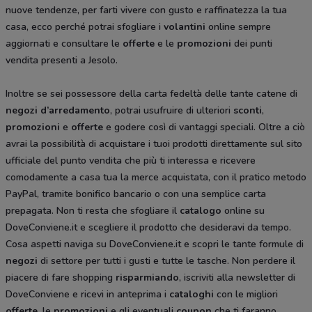
nuove tendenze, per farti vivere con gusto e raffinatezza la tua
casa, ecco perché potrai sfogliare i
volantini
online sempre
aggiornati e consultare le
offerte
e le
promozioni
dei punti
vendita presenti a Jesolo.
Inoltre se sei possessore della carta fedeltà delle tante catene di
negozi d’arredamento
, potrai usufruire di ulteriori
sconti
,
promozioni
e
offerte
e godere così di vantaggi speciali. Oltre a ciò
avrai la possibilità di acquistare i tuoi prodotti direttamente sul sito
ufficiale del punto vendita che più ti interessa e ricevere
comodamente a casa tua la merce acquistata, con il pratico metodo
PayPal, tramite bonifico bancario o con una semplice carta
prepagata. Non ti resta che sfogliare il
catalogo
online su
DoveConviene.it e scegliere il prodotto che desideravi da tempo.
Cosa aspetti naviga su DoveConviene.it e scopri le tante formule di
negozi
di settore per tutti i gusti e tutte le tasche. Non perdere il
piacere di fare shopping
risparmiando
, iscriviti alla newsletter di
DoveConviene e ricevi in anteprima i
cataloghi
con le migliori
offerte
, le
promozioni
e gli eventuali
coupon
che ti faranno