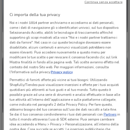
Continua senza accettare
Ci importa della tua privacy
Noi e i nostri
1014
partner archiviamo e accediamo ai dati personali,
come i dati di navigazione gli o identificatori univoci, sul tuo dispositivo.
Selezionando Accetto, abiliti le tecnologie di tracciamento affinché
supportino gli scopi mostrati alla voce "Noi e i nostri partner trattiamo i
Permaflex
Emu
dati da fornire". Nel caso in cui queste tecnologie dovessero essere
disabilitate, alcuni contenuti e annunci visualizzati potrebbero non
Scade il 19/08
3 km
Scade il 31/12
3.6 km
essere rilevanti. Puoi accedere nuovamente a questo menu per
modificare le tue scelte o per revocare il consenso facendo clic sul link
Mostra finalità in fondo alla pagina web. Tali scelte avranno effetto nel
contesto del nostro Sito web. Per maggiori informazioni, consulta
l'Informativa sulla privacy.
Privacy policy
Permettici di fornirti offerte più vicine ai tuoi bisogni: Utilizzando
Shopfully/Tiendeo puoi visualizzare inserzioni e offerte per i tuoi acquisti
quotidiani più attinenti ai tuoi gusti e al tuo mondo. Tutto questo è
possibile grazie ad una serie di strumenti e analisi effettuate in base alle
tue attività all'interno dell'applicazione e sulle piattaforme collegate,
come indicato nel paragrafo 2 della Privacy Policy. Per fare questo,
abbiamo bisogno del tuo consenso sull'uso dei dati raccolti a tale fine.
Se dai il tuo consenso condivideremo i tuoi dati personali con
Partners
in
Emu
Barazza
tutto il mondo attraverso l’uso di SDK esterne. Puoi sempre cambiare
idea accedendo a Menu > Privacy > Personalizzazione, all’interno della
Scade il 31/12
3.6 km
Scade il 31/12
11.6 km
nostra App. Cosa succede se accetti: Le inserzioni pubblicitarie che