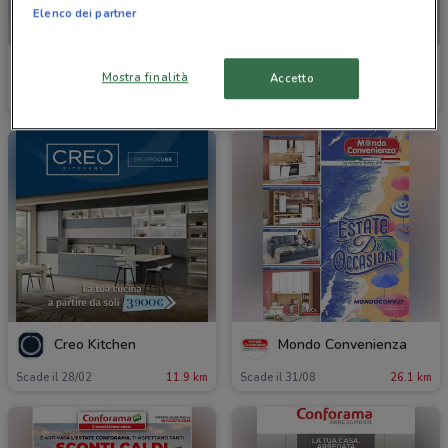
Elenco dei partner
Happy Casa Store
Satur
Mostra finalità
Accetto
Scade il 19/08
11.8 km
Scade il 03/09
11.8 km
Creo Kitchen
Mondo Convenienza
Scade il 28/02
11.9 km
Scade il 31/08
26.1 km