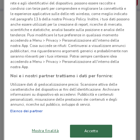
SCARICA L’APP
rete e agli identificativi del dispositivo, possono essere raccolte e
condivisi con terze parti per comprendere e migliorare la connettività e
le esperienze applicative sulle delle reti wireless, come meglio indicato
nel paragrafo 13.b della nostra Privacy Policy. Inoltre, i tuoi dati possono
Negozi Eurospin a San Dona' Di Piave
anche essere utilizzati per la creazione di report, ricerche di mercato,
scientifiche e statistiche, analisi basate sulla posizione e analisi delle
tendenze. Puoi modificare le tue preferenze in qualsiasi momento
accedendo a Menu > Privacy > Personalizzazione all'interno della
nostra App. Cosa succede se rifiuti: Continuerai a visualizzare annunci
pubblicitari, ma riguarderanno argomenti generici e probabilmente non
saranno rilevanti per i tuoi interessi. Potrai sempre cambiare idea
accedendo a Menu > Privacy > Personalizzazione all'interno della
nostra App.
© MapTiler
© OpenStreetMap contributors
Noi e i nostri partner trattiamo i dati per fornire:
Via Papa Karol Wojtyla, 7 Oderzo
Utilizzare dati di geolocalizzazione precisi. Scansione attiva delle
caratteristiche del dispositivo ai fini dell’identificazione. Archiviare
18.6 km
APERTO
informazioni su dispositivo e/o accedervi. Pubblicità e contenuti
personalizzati, misurazione delle prestazioni dei contenuti e degli
annunci, ricerche sul pubblico, sviluppo di servizi.
Via Nuova Trevigiana, 114 Casale Sul Sile
Elenco dei partner
18.8 km
APERTO
Via Fausta Cavallino Treporti
Mostra finalità
Accetto
20.9 km
APERTO