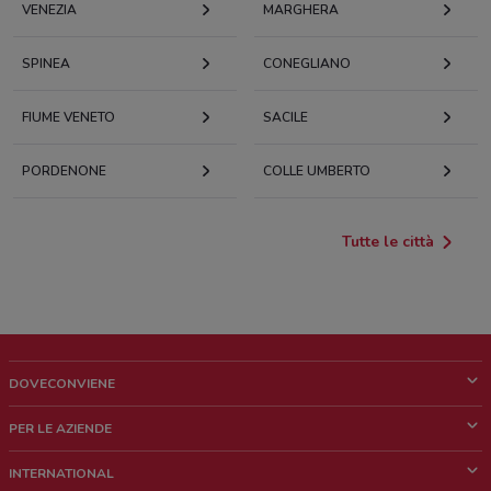
VENEZIA
MARGHERA
SPINEA
CONEGLIANO
FIUME VENETO
SACILE
PORDENONE
COLLE UMBERTO
Tutte le città
DOVECONVIENE
Cos'è DoveConviene
PER LE AZIENDE
Chi siamo
Cosa facciamo
INTERNATIONAL
News e media