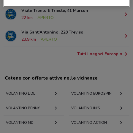
Viale Trento E Trieste, 41 Marcon
22 km
APERTO
Via Sant'Antonino, 228 Treviso
23.9 km
APERTO
Tutti i negozi Eurospin
Catene con offerte attive nelle vicinanze
VOLANTINO LIDL
VOLANTINO EUROSPIN
VOLANTINO PENNY
VOLANTINO IN'S
VOLANTINO MD
VOLANTINO ACTION