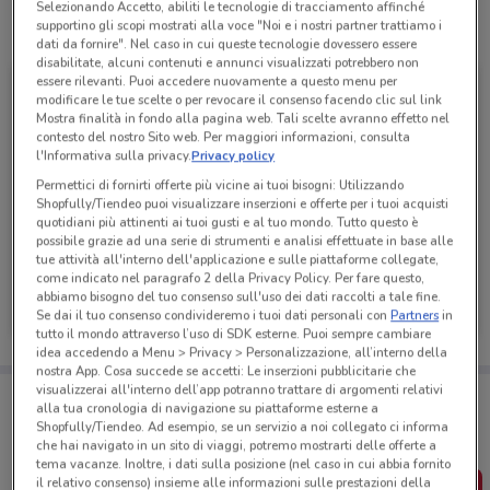
Selezionando Accetto, abiliti le tecnologie di tracciamento affinché
supportino gli scopi mostrati alla voce "Noi e i nostri partner trattiamo i
Tutte le promozioni di questo negozio
dati da fornire". Nel caso in cui queste tecnologie dovessero essere
disabilitate, alcuni contenuti e annunci visualizzati potrebbero non
essere rilevanti. Puoi accedere nuovamente a questo menu per
modificare le tue scelte o per revocare il consenso facendo clic sul link
Mostra finalità in fondo alla pagina web. Tali scelte avranno effetto nel
contesto del nostro Sito web. Per maggiori informazioni, consulta
l'Informativa sulla privacy.
Privacy policy
Permettici di fornirti offerte più vicine ai tuoi bisogni: Utilizzando
Shopfully/Tiendeo puoi visualizzare inserzioni e offerte per i tuoi acquisti
quotidiani più attinenti ai tuoi gusti e al tuo mondo. Tutto questo è
possibile grazie ad una serie di strumenti e analisi effettuate in base alle
tue attività all'interno dell'applicazione e sulle piattaforme collegate,
come indicato nel paragrafo 2 della Privacy Policy. Per fare questo,
Eurospin
abbiamo bisogno del tuo consenso sull'uso dei dati raccolti a tale fine.
Se dai il tuo consenso condivideremo i tuoi dati personali con
Partners
in
Scade domenica
1.8 km
tutto il mondo attraverso l’uso di SDK esterne. Puoi sempre cambiare
idea accedendo a Menu > Privacy > Personalizzazione, all’interno della
nostra App. Cosa succede se accetti: Le inserzioni pubblicitarie che
visualizzerai all'interno dell’app potranno trattare di argomenti relativi
Porta DoveConviene sempre con te!
alla tua cronologia di navigazione su piattaforme esterne a
Puoi trovare le migliori offerte dei negozi vicino a te,
Shopfully/Tiendeo. Ad esempio, se un servizio a noi collegato ci informa
salvarle e creare la tua lista del risparmio, comodamente
che hai navigato in un sito di viaggi, potremo mostrarti delle offerte a
dal tuo cellulare.
tema vacanze. Inoltre, i dati sulla posizione (nel caso in cui abbia fornito
il relativo consenso) insieme alle informazioni sulle prestazioni della