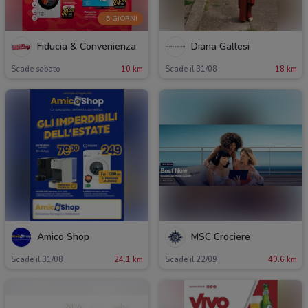
-5 GIORNI
Fiducia & Convenienza
Diana Gallesi
Scade sabato
10 km
Scade il 31/08
18 km
Amico Shop
MSC Crociere
Scade il 31/08
24.1 km
Scade il 22/09
40.6 km