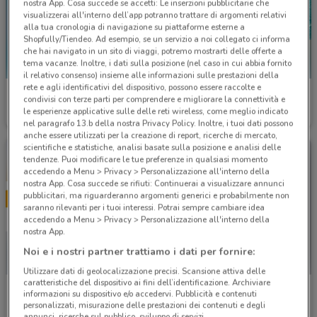
nostra App. Cosa succede se accetti: Le inserzioni pubblicitarie che
visualizzerai all'interno dell’app potranno trattare di argomenti relativi
alla tua cronologia di navigazione su piattaforme esterne a
Shopfully/Tiendeo. Ad esempio, se un servizio a noi collegato ci informa
che hai navigato in un sito di viaggi, potremo mostrarti delle offerte a
tema vacanze. Inoltre, i dati sulla posizione (nel caso in cui abbia fornito
il relativo consenso) insieme alle informazioni sulle prestazioni della
rete e agli identificativi del dispositivo, possono essere raccolte e
Welcome Travel
Costa Crociere
condivisi con terze parti per comprendere e migliorare la connettività e
le esperienze applicative sulle delle reti wireless, come meglio indicato
Scade il 30/09
226 m
Scade il 22/09
226 m
nel paragrafo 13.b della nostra Privacy Policy. Inoltre, i tuoi dati possono
anche essere utilizzati per la creazione di report, ricerche di mercato,
scientifiche e statistiche, analisi basate sulla posizione e analisi delle
tendenze. Puoi modificare le tue preferenze in qualsiasi momento
accedendo a Menu > Privacy > Personalizzazione all'interno della
nostra App. Cosa succede se rifiuti: Continuerai a visualizzare annunci
pubblicitari, ma riguarderanno argomenti generici e probabilmente non
saranno rilevanti per i tuoi interessi. Potrai sempre cambiare idea
accedendo a Menu > Privacy > Personalizzazione all'interno della
nostra App.
Noi e i nostri partner trattiamo i dati per fornire:
Utilizzare dati di geolocalizzazione precisi. Scansione attiva delle
caratteristiche del dispositivo ai fini dell’identificazione. Archiviare
Kena Mobile
Parentini
informazioni su dispositivo e/o accedervi. Pubblicità e contenuti
personalizzati, misurazione delle prestazioni dei contenuti e degli
Scade il 02/09
378 m
Scade il 22/09
410 m
annunci, ricerche sul pubblico, sviluppo di servizi.