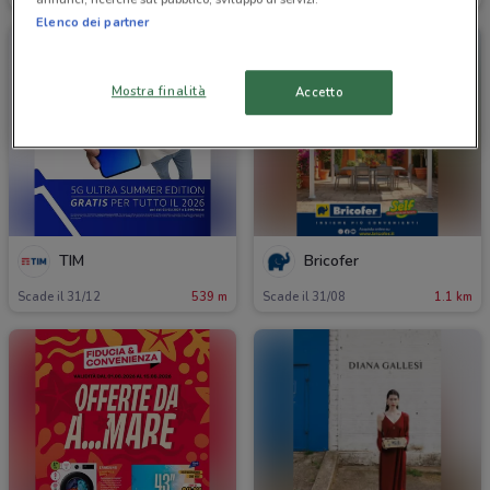
Elenco dei partner
Mostra finalità
Accetto
TIM
Bricofer
Scade il 31/12
539 m
Scade il 31/08
1.1 km