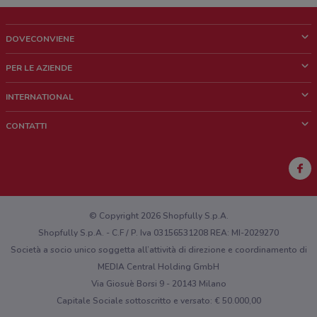
DOVECONVIENE
Cos'è DoveConviene
PER LE AZIENDE
Chi siamo
Cosa facciamo
INTERNATIONAL
News e media
Richieste commerciali e marketing
Brazil
CONTATTI
Lavora con noi
Mexico
Segnalazione punto vendita
France
Segnalazione Volantino
Australia
Hai un malfunzionamento sul web o sull'app?
New Zealand
© Copyright 2026 Shopfully S.p.A.
Shopfully S.p.A. - C.F / P. Iva 03156531208 REA: MI-2029270
Società a socio unico soggetta all’attività di direzione e coordinamento di
MEDIA Central Holding GmbH
Via Giosuè Borsi 9 - 20143 Milano
Capitale Sociale sottoscritto e versato: € 50.000,00