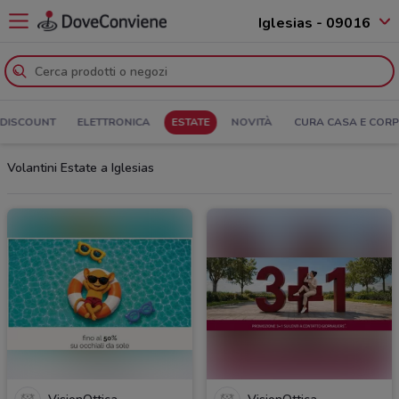
Iglesias - 09016
DISCOUNT
ELETTRONICA
ESTATE
NOVITÀ
CURA CASA E COR
Volantini Estate a Iglesias