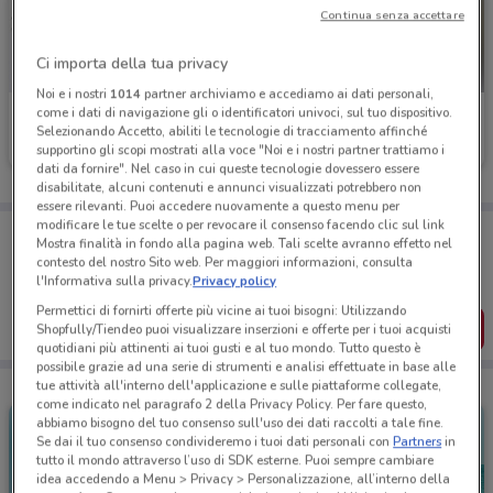
Continua senza accettare
Ci importa della tua privacy
Noi e i nostri
1014
partner archiviamo e accediamo ai dati personali,
come i dati di navigazione gli o identificatori univoci, sul tuo dispositivo.
Douglas
Welcome Travel
Selezionando Accetto, abiliti le tecnologie di tracciamento affinché
supportino gli scopi mostrati alla voce "Noi e i nostri partner trattiamo i
Scade il 22/09
207 m
Scade il 30/09
226 m
dati da fornire". Nel caso in cui queste tecnologie dovessero essere
disabilitate, alcuni contenuti e annunci visualizzati potrebbero non
essere rilevanti. Puoi accedere nuovamente a questo menu per
modificare le tue scelte o per revocare il consenso facendo clic sul link
Porta DoveConviene sempre con te!
Mostra finalità in fondo alla pagina web. Tali scelte avranno effetto nel
Puoi trovare le migliori offerte dei negozi vicino a te,
contesto del nostro Sito web. Per maggiori informazioni, consulta
salvarle e creare la tua lista del risparmio, comodamente
l'Informativa sulla privacy.
Privacy policy
dal tuo cellulare.
Permettici di fornirti offerte più vicine ai tuoi bisogni: Utilizzando
SCARICA L’APP
Shopfully/Tiendeo puoi visualizzare inserzioni e offerte per i tuoi acquisti
quotidiani più attinenti ai tuoi gusti e al tuo mondo. Tutto questo è
possibile grazie ad una serie di strumenti e analisi effettuate in base alle
tue attività all'interno dell'applicazione e sulle piattaforme collegate,
come indicato nel paragrafo 2 della Privacy Policy. Per fare questo,
abbiamo bisogno del tuo consenso sull'uso dei dati raccolti a tale fine.
Se dai il tuo consenso condivideremo i tuoi dati personali con
Partners
in
tutto il mondo attraverso l’uso di SDK esterne. Puoi sempre cambiare
idea accedendo a Menu > Privacy > Personalizzazione, all’interno della