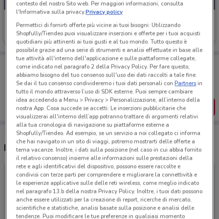
contesto del nostro Sito web. Per maggiori informazioni, consulta
l'Informativa sulla privacy.
Privacy policy
Secondhand Mobile
Permettici di fornirti offerte più vicine ai tuoi bisogni: Utilizzando
Shopfully/Tiendeo puoi visualizzare inserzioni e offerte per i tuoi acquisti
Scade il 21/09
quotidiani più attinenti ai tuoi gusti e al tuo mondo. Tutto questo è
possibile grazie ad una serie di strumenti e analisi effettuate in base alle
tue attività all'interno dell'applicazione e sulle piattaforme collegate,
Porta DoveConviene sempre con te!
come indicato nel paragrafo 2 della Privacy Policy. Per fare questo,
Puoi trovare le migliori offerte dei negozi vicino a te,
abbiamo bisogno del tuo consenso sull'uso dei dati raccolti a tale fine.
salvarle e creare la tua lista del risparmio, comodamente
Se dai il tuo consenso condivideremo i tuoi dati personali con
Partners
in
dal tuo cellulare.
tutto il mondo attraverso l’uso di SDK esterne. Puoi sempre cambiare
idea accedendo a Menu > Privacy > Personalizzazione, all’interno della
SCARICA L’APP
nostra App. Cosa succede se accetti: Le inserzioni pubblicitarie che
visualizzerai all'interno dell’app potranno trattare di argomenti relativi
alla tua cronologia di navigazione su piattaforme esterne a
Shopfully/Tiendeo. Ad esempio, se un servizio a noi collegato ci informa
che hai navigato in un sito di viaggi, potremo mostrarti delle offerte a
Negozi Secondhand Mobile a Iglesias
tema vacanze. Inoltre, i dati sulla posizione (nel caso in cui abbia fornito
il relativo consenso) insieme alle informazioni sulle prestazioni della
rete e agli identificativi del dispositivo, possono essere raccolte e
condivisi con terze parti per comprendere e migliorare la connettività e
le esperienze applicative sulle delle reti wireless, come meglio indicato
nel paragrafo 13.b della nostra Privacy Policy. Inoltre, i tuoi dati possono
anche essere utilizzati per la creazione di report, ricerche di mercato,
scientifiche e statistiche, analisi basate sulla posizione e analisi delle
tendenze. Puoi modificare le tue preferenze in qualsiasi momento