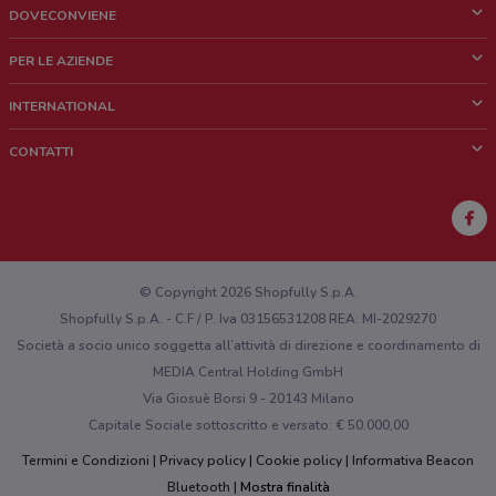
DOVECONVIENE
Cos'è DoveConviene
PER LE AZIENDE
Chi siamo
Cosa facciamo
INTERNATIONAL
News e media
Richieste commerciali e marketing
Brazil
CONTATTI
Lavora con noi
Mexico
Segnalazione punto vendita
France
Segnalazione Volantino
Australia
Hai un malfunzionamento sul web o sull'app?
New Zealand
© Copyright 2026 Shopfully S.p.A.
Shopfully S.p.A. - C.F / P. Iva 03156531208 REA: MI-2029270
Società a socio unico soggetta all’attività di direzione e coordinamento di
MEDIA Central Holding GmbH
Via Giosuè Borsi 9 - 20143 Milano
Capitale Sociale sottoscritto e versato: € 50.000,00
Termini e Condizioni
Privacy policy
Cookie policy
Informativa Beacon
Bluetooth
Mostra finalità