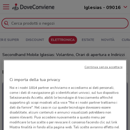
Iglesias - 09016
ER E SUPER
DISCOUNT
ELETTRONICA
ESTATE
NOVITÀ
CUR
Secondhand Mobile Iglesias: Volantino, Orari di apertura e Indirizzi
Continua senza accettare
Ultime offerte del volantino Secondhand Mobile
Ci importa della tua privacy
Noi e i nostri
1014
partner archiviamo e accediamo ai dati personali,
come i dati di navigazione gli o identificatori univoci, sul tuo dispositivo.
Selezionando Accetto, abiliti le tecnologie di tracciamento affinché
supportino gli scopi mostrati alla voce "Noi e i nostri partner trattiamo i
dati da fornire". Nel caso in cui queste tecnologie dovessero essere
disabilitate, alcuni contenuti e annunci visualizzati potrebbero non
essere rilevanti. Puoi accedere nuovamente a questo menu per
modificare le tue scelte o per revocare il consenso facendo clic sul link
Mostra finalità in fondo alla pagina web. Tali scelte avranno effetto nel