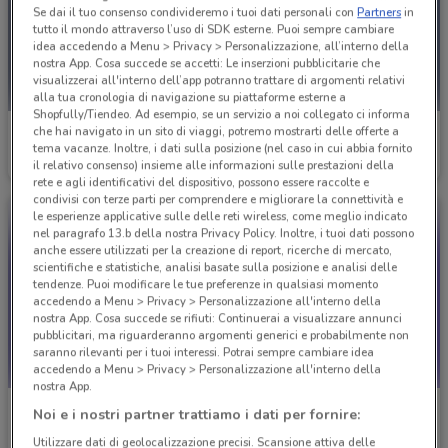
Se dai il tuo consenso condivideremo i tuoi dati personali con
Partners
in
tutto il mondo attraverso l’uso di SDK esterne. Puoi sempre cambiare
idea accedendo a Menu > Privacy > Personalizzazione, all’interno della
nostra App. Cosa succede se accetti: Le inserzioni pubblicitarie che
visualizzerai all'interno dell’app potranno trattare di argomenti relativi
alla tua cronologia di navigazione su piattaforme esterne a
Shopfully/Tiendeo. Ad esempio, se un servizio a noi collegato ci informa
che hai navigato in un sito di viaggi, potremo mostrarti delle offerte a
Petit Bateau
Blukids
tema vacanze. Inoltre, i dati sulla posizione (nel caso in cui abbia fornito
il relativo consenso) insieme alle informazioni sulle prestazioni della
Scade il 19/05
118 m
Scade il 19/05
206 m
rete e agli identificativi del dispositivo, possono essere raccolte e
condivisi con terze parti per comprendere e migliorare la connettività e
le esperienze applicative sulle delle reti wireless, come meglio indicato
nel paragrafo 13.b della nostra Privacy Policy. Inoltre, i tuoi dati possono
anche essere utilizzati per la creazione di report, ricerche di mercato,
scientifiche e statistiche, analisi basate sulla posizione e analisi delle
tendenze. Puoi modificare le tue preferenze in qualsiasi momento
accedendo a Menu > Privacy > Personalizzazione all'interno della
nostra App. Cosa succede se rifiuti: Continuerai a visualizzare annunci
pubblicitari, ma riguarderanno argomenti generici e probabilmente non
saranno rilevanti per i tuoi interessi. Potrai sempre cambiare idea
accedendo a Menu > Privacy > Personalizzazione all'interno della
nostra App.
Primigi
Idexe
Noi e i nostri partner trattiamo i dati per fornire:
Utilizzare dati di geolocalizzazione precisi. Scansione attiva delle
Scade il 19/05
241 m
Scade il 19/05
426 m