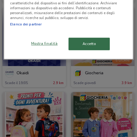
caratteristiche del dispositivo ai fini dell’identificazione. Archiviare
informazioni su dispositivo e/o accedervi. Pubblicità e contenuti
personalizzati, misurazione delle prestazioni dei contenuti e degli
annunci, ricerche sul pubblico, sviluppo di servizi.
Elenco dei partner
Mostra finalità
Accetto
-5 GIORNI
Okaidi
Giocheria
Scade il 19/05
2.9 km
Scade giovedì
3.9 km