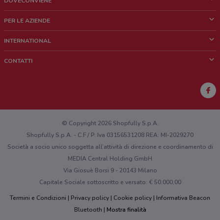
DOVECONVIENE
Cos'è DoveConviene
PER LE AZIENDE
Chi siamo
Cosa facciamo
INTERNATIONAL
News e media
Richieste commerciali e marketing
Brazil
CONTATTI
Lavora con noi
Mexico
Segnalazione punto vendita
France
Segnalazione Volantino
Australia
Hai un malfunzionamento sul web o sull'app?
New Zealand
© Copyright 2026 Shopfully S.p.A.
Shopfully S.p.A. - C.F / P. Iva 03156531208 REA: MI-2029270
Società a socio unico soggetta all’attività di direzione e coordinamento di
MEDIA Central Holding GmbH
Via Giosuè Borsi 9 - 20143 Milano
Capitale Sociale sottoscritto e versato: € 50.000,00
Termini e Condizioni
Privacy policy
Cookie policy
Informativa Beacon
Bluetooth
Mostra finalità