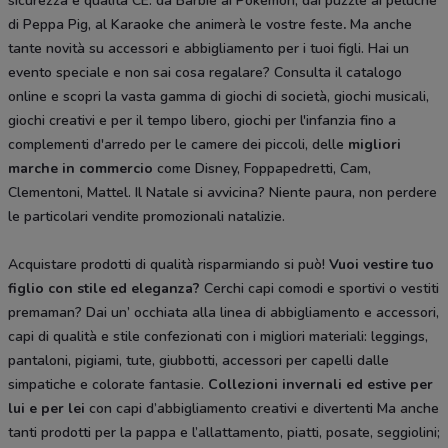
sicurezza e qualità CE: da Barbie ai Pokemon, dai puzzle ai peluche
di Peppa Pig, al Karaoke che animerà le vostre feste
.
Ma anche
tante novità su accessori e abbigliamento per i tuoi figli. Hai un
evento speciale e non sai cosa regalare? Consulta il catalogo
online e scopri la vasta gamma di giochi di società, giochi musicali,
giochi creativi e per il tempo libero, giochi per l'infanzia fino a
complementi d'arredo per le camere dei piccoli, delle
migliori
marche in commercio
come Disney, Foppapedretti, Cam,
Clementoni, Mattel. Il Natale si avvicina? Niente paura, non perdere
le particolari vendite promozionali natalizie.
Acquistare prodotti di qualità risparmiando si può!
Vuoi vestire tuo
figlio con stile ed eleganza?
Cerchi capi comodi e sportivi o vestiti
premaman? Dai un’ occhiata alla linea di abbigliamento e accessori,
capi di qualità e stile confezionati con i migliori materiali: leggings,
pantaloni, pigiami, tute, giubbotti, accessori per capelli dalle
simpatiche e colorate fantasie.
Collezioni invernali ed estive per
lui e per lei
con capi d’abbigliamento creativi e divertenti Ma anche
tanti prodotti per la pappa e l’allattamento, piatti, posate, seggiolini;