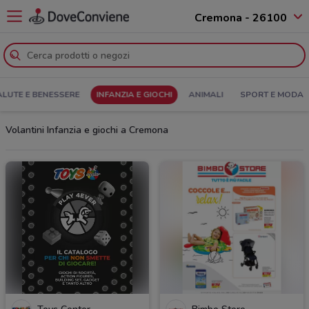
Cremona - 26100
ALUTE E BENESSERE
INFANZIA E GIOCHI
ANIMALI
SPORT E MODA
Volantini Infanzia e giochi a Cremona