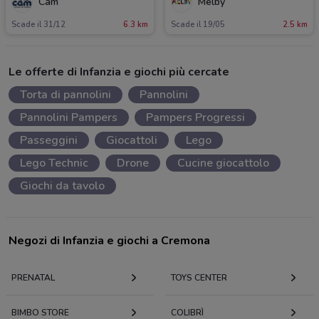
Cam
Melby
Scade il 31/12
6.3 km
Scade il 19/05
2.5 km
Le offerte di Infanzia e giochi più cercate
Torta di pannolini
Pannolini
Pannolini Pampers
Pampers Progressi
Passeggini
Giocattoli
Lego
Lego Technic
Drone
Cucine giocattolo
Giochi da tavolo
Negozi di Infanzia e giochi a Cremona
PRENATAL
TOYS CENTER
BIMBO STORE
COLIBRÌ