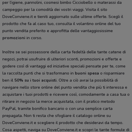
per l’igiene, pannolini, cosmesi bimbo Cicciobello o materassi da
campeggio per la comodità dei vostri viaggi. Visita il sito
DoveConviene.it e tieniti aggiornato sulle ultime offerte. Scegli il
prodotto che fa al caso tuo, consulta il volantino online del tuo
punto vendita preferito e approfitta delle vantaggiosissime
promozioni
in corso.
Inoltre se sei possessore della carta fedeltà delle tante catene di
negozi, potrai usufruire di ulteriori sconti, promozioni e offerte e
godere così di vantaggi ed iniziative speciali pensate per te, come
la raccolta punti che si trasformano in
buoni spesa
o risparmiare
ben
il 50% su i tuoi acquisti
. Oltre a ciò avrai la possibilità di
navigare nello store online del punto vendita che più ti interessa e
acquistare i tuoi prodotti e ricevere così, comodamente a casa tua o
ritirare in negozio la merce acquistata, con il pratico metodo
PayPal, tramite bonifico bancario o con una semplice carta
prepagata. Non ti resta che sfogliare il catalogo
online su
DoveConviene.it e scegliere il prodotto che desideravi da tempo.
Cosa aspetti, naviga su DoveConviene.it e scopri le tante formule di