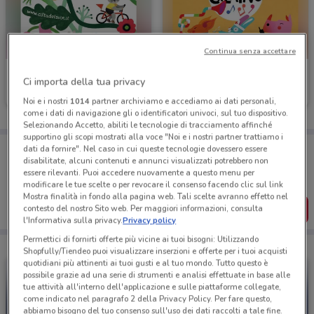
Continua senza accettare
Città del Sole
Città del Sole
Ci importa della tua privacy
Scade il 31/12
76 m
Scade il 31/12
76 m
Noi e i nostri
1014
partner archiviamo e accediamo ai dati personali,
come i dati di navigazione gli o identificatori univoci, sul tuo dispositivo.
Selezionando Accetto, abiliti le tecnologie di tracciamento affinché
supportino gli scopi mostrati alla voce "Noi e i nostri partner trattiamo i
Porta DoveConviene sempre con te!
dati da fornire". Nel caso in cui queste tecnologie dovessero essere
Puoi trovare le migliori offerte dei negozi vicino a te,
disabilitate, alcuni contenuti e annunci visualizzati potrebbero non
salvarle e creare la tua lista del risparmio, comodamente
essere rilevanti. Puoi accedere nuovamente a questo menu per
dal tuo cellulare.
modificare le tue scelte o per revocare il consenso facendo clic sul link
Mostra finalità in fondo alla pagina web. Tali scelte avranno effetto nel
SCARICA L’APP
contesto del nostro Sito web. Per maggiori informazioni, consulta
l'Informativa sulla privacy.
Privacy policy
Permettici di fornirti offerte più vicine ai tuoi bisogni: Utilizzando
Shopfully/Tiendeo puoi visualizzare inserzioni e offerte per i tuoi acquisti
quotidiani più attinenti ai tuoi gusti e al tuo mondo. Tutto questo è
possibile grazie ad una serie di strumenti e analisi effettuate in base alle
tue attività all'interno dell'applicazione e sulle piattaforme collegate,
come indicato nel paragrafo 2 della Privacy Policy. Per fare questo,
abbiamo bisogno del tuo consenso sull'uso dei dati raccolti a tale fine.