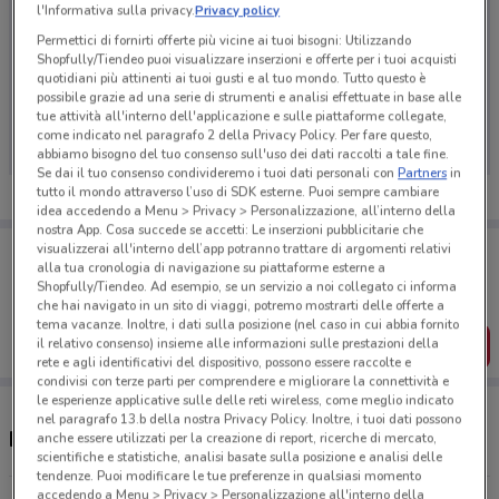
l'Informativa sulla privacy.
Privacy policy
Permettici di fornirti offerte più vicine ai tuoi bisogni: Utilizzando
Shopfully/Tiendeo puoi visualizzare inserzioni e offerte per i tuoi acquisti
quotidiani più attinenti ai tuoi gusti e al tuo mondo. Tutto questo è
Ci dispiace, al momento non abbiamo pubblicato
possibile grazie ad una serie di strumenti e analisi effettuate in base alle
volantini nella tua zona. Riprova più tardi.
tue attività all'interno dell'applicazione e sulle piattaforme collegate,
come indicato nel paragrafo 2 della Privacy Policy. Per fare questo,
abbiamo bisogno del tuo consenso sull'uso dei dati raccolti a tale fine.
Se dai il tuo consenso condivideremo i tuoi dati personali con
Partners
in
tutto il mondo attraverso l’uso di SDK esterne. Puoi sempre cambiare
idea accedendo a Menu > Privacy > Personalizzazione, all’interno della
nostra App. Cosa succede se accetti: Le inserzioni pubblicitarie che
Porta DoveConviene sempre con te!
visualizzerai all'interno dell’app potranno trattare di argomenti relativi
alla tua cronologia di navigazione su piattaforme esterne a
Puoi trovare le migliori offerte dei negozi vicino a te,
salvarle e creare la tua lista del risparmio, comodamente
Shopfully/Tiendeo. Ad esempio, se un servizio a noi collegato ci informa
dal tuo cellulare.
che hai navigato in un sito di viaggi, potremo mostrarti delle offerte a
tema vacanze. Inoltre, i dati sulla posizione (nel caso in cui abbia fornito
il relativo consenso) insieme alle informazioni sulle prestazioni della
SCARICA L’APP
rete e agli identificativi del dispositivo, possono essere raccolte e
condivisi con terze parti per comprendere e migliorare la connettività e
le esperienze applicative sulle delle reti wireless, come meglio indicato
nel paragrafo 13.b della nostra Privacy Policy. Inoltre, i tuoi dati possono
Negozi Trudi a Cremona
anche essere utilizzati per la creazione di report, ricerche di mercato,
scientifiche e statistiche, analisi basate sulla posizione e analisi delle
tendenze. Puoi modificare le tue preferenze in qualsiasi momento
accedendo a Menu > Privacy > Personalizzazione all'interno della