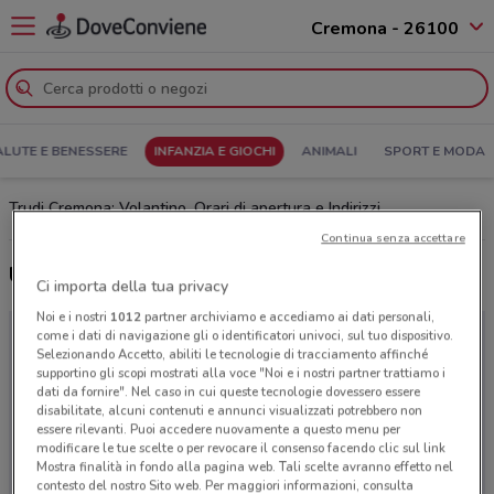
Cremona - 26100
ALUTE E BENESSERE
INFANZIA E GIOCHI
ANIMALI
SPORT E MODA
Trudi Cremona: Volantino, Orari di apertura e Indirizzi
Continua senza accettare
Ultime offerte del volantino Trudi
Ci importa della tua privacy
Noi e i nostri
1012
partner archiviamo e accediamo ai dati personali,
come i dati di navigazione gli o identificatori univoci, sul tuo dispositivo.
Selezionando Accetto, abiliti le tecnologie di tracciamento affinché
supportino gli scopi mostrati alla voce "Noi e i nostri partner trattiamo i
dati da fornire". Nel caso in cui queste tecnologie dovessero essere
disabilitate, alcuni contenuti e annunci visualizzati potrebbero non
essere rilevanti. Puoi accedere nuovamente a questo menu per
modificare le tue scelte o per revocare il consenso facendo clic sul link
Mostra finalità in fondo alla pagina web. Tali scelte avranno effetto nel
contesto del nostro Sito web. Per maggiori informazioni, consulta