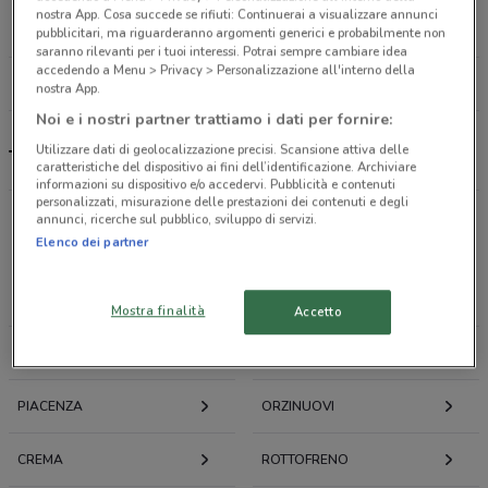
VIA LENO, 2 Leno
nostra App. Cosa succede se rifiuti: Continuerai a visualizzare annunci
27.4 km
pubblicitari, ma riguarderanno argomenti generici e probabilmente non
saranno rilevanti per i tuoi interessi. Potrai sempre cambiare idea
accedendo a Menu > Privacy > Personalizzazione all'interno della
Tutti i negozi Trudi
nostra App.
Noi e i nostri partner trattiamo i dati per fornire:
Utilizzare dati di geolocalizzazione precisi. Scansione attiva delle
Trudi, offerte e negozi
caratteristiche del dispositivo ai fini dell’identificazione. Archiviare
informazioni su dispositivo e/o accedervi. Pubblicità e contenuti
personalizzati, misurazione delle prestazioni dei contenuti e degli
annunci, ricerche sul pubblico, sviluppo di servizi.
Offerte volantini e cataloghi per città nelle vicinanze
Elenco dei partner
CREMONA
CASTELVETRO PIACENTINO
Mostra finalità
Accetto
VEROLANUOVA
FIDENZA
PIACENZA
ORZINUOVI
CREMA
ROTTOFRENO