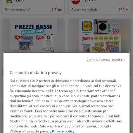
Lidl
PENNY
Scade mercoledì
1.5 km
Scade mercoledì
959 m
Continua senza accettare
-3 GIORNI
-3 GIORNI
Ci importa della tua privacy
Noi e i nostri
1012
partner archiviamo e accediamo ai dati personali,
Aldi
MD
come i dati di navigazione gli o identificatori univoci, sul tuo dispositivo.
Selezionando Accetto, abiliti le tecnologie di tracciamento affinché
Scade domenica
2.1 km
Scade domenica
2.3 km
supportino gli scopi mostrati alla voce "Noi e i nostri partner trattiamo i
dati da fornire". Nel caso in cui queste tecnologie dovessero essere
disabilitate, alcuni contenuti e annunci visualizzati potrebbero non
essere rilevanti. Puoi accedere nuovamente a questo menu per
modificare le tue scelte o per revocare il consenso facendo clic sul link
Mostra finalità in fondo alla pagina web. Tali scelte avranno effetto nel
contesto del nostro Sito web. Per maggiori informazioni, consulta
l'Informativa sulla privacy.
Privacy policy