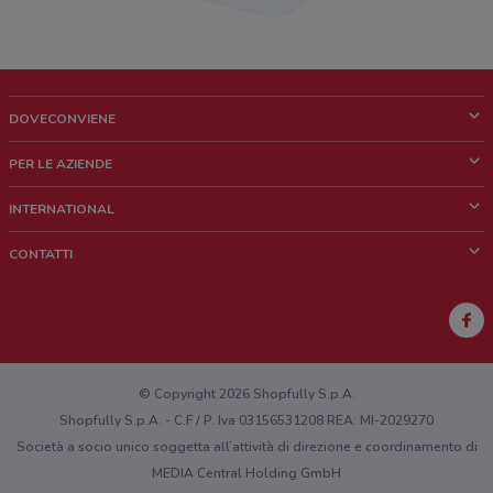
DOVECONVIENE
Cos'è DoveConviene
PER LE AZIENDE
Chi siamo
Cosa facciamo
INTERNATIONAL
News e media
Richieste commerciali e marketing
Brazil
CONTATTI
Lavora con noi
Mexico
Segnalazione punto vendita
France
Segnalazione Volantino
Australia
Hai un malfunzionamento sul web o sull'app?
New Zealand
© Copyright 2026 Shopfully S.p.A.
Shopfully S.p.A. - C.F / P. Iva 03156531208 REA: MI-2029270
Società a socio unico soggetta all’attività di direzione e coordinamento di
MEDIA Central Holding GmbH