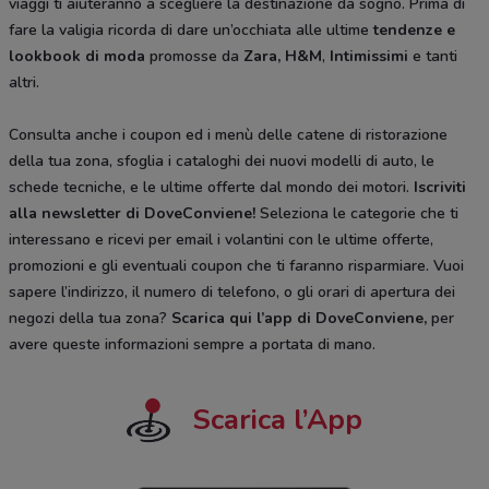
viaggi ti aiuteranno a scegliere la destinazione da sogno. Prima di
fare la valigia ricorda di dare un’occhiata alle ultime
tendenze e
lookbook di moda
promosse da
Zara, H&M
,
Intimissimi
e tanti
altri.
Consulta anche i coupon ed i menù delle catene di ristorazione
della tua zona, sfoglia i cataloghi dei nuovi modelli di auto, le
schede tecniche, e le ultime offerte dal mondo dei motori.
Iscriviti
alla newsletter di DoveConviene
!
Seleziona le categorie che ti
interessano e ricevi per email i volantini con le ultime offerte,
promozioni e gli eventuali coupon che ti faranno risparmiare. Vuoi
sapere l’indirizzo, il numero di telefono, o gli orari di apertura dei
negozi della tua zona?
Scarica qui l’app di DoveConviene
,
per
avere queste informazioni sempre a portata di mano.
Scarica l’App