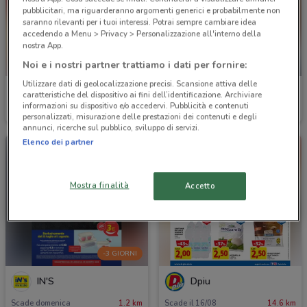
pubblicitari, ma riguarderanno argomenti generici e probabilmente non
saranno rilevanti per i tuoi interessi. Potrai sempre cambiare idea
accedendo a Menu > Privacy > Personalizzazione all'interno della
nostra App.
Noi e i nostri partner trattiamo i dati per fornire:
-3 GIORNI
Utilizzare dati di geolocalizzazione precisi. Scansione attiva delle
PENNY
Eurospin
caratteristiche del dispositivo ai fini dell’identificazione. Archiviare
informazioni su dispositivo e/o accedervi. Pubblicità e contenuti
Scade mercoledì
959 m
Scade domenica
1.8 km
personalizzati, misurazione delle prestazioni dei contenuti e degli
annunci, ricerche sul pubblico, sviluppo di servizi.
Elenco dei partner
Mostra finalità
Accetto
-3 GIORNI
IN'S
Dpiu
Scade domenica
1.2 km
Scade il 16/08
14.6 km