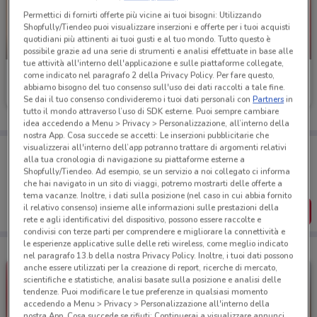
Permettici di fornirti offerte più vicine ai tuoi bisogni: Utilizzando
Shopfully/Tiendeo puoi visualizzare inserzioni e offerte per i tuoi acquisti
quotidiani più attinenti ai tuoi gusti e al tuo mondo. Tutto questo è
NUOVO
NUOVO
possibile grazie ad una serie di strumenti e analisi effettuate in base alle
tue attività all'interno dell'applicazione e sulle piattaforme collegate,
Action
PENNY
come indicato nel paragrafo 2 della Privacy Policy. Per fare questo,
abbiamo bisogno del tuo consenso sull'uso dei dati raccolti a tale fine.
Scade martedì
12.6 km
Scade mercoledì
959 m
Se dai il tuo consenso condivideremo i tuoi dati personali con
Partners
in
tutto il mondo attraverso l’uso di SDK esterne. Puoi sempre cambiare
idea accedendo a Menu > Privacy > Personalizzazione, all’interno della
nostra App. Cosa succede se accetti: Le inserzioni pubblicitarie che
visualizzerai all'interno dell’app potranno trattare di argomenti relativi
Porta DoveConviene sempre con te!
alla tua cronologia di navigazione su piattaforme esterne a
Puoi trovare le migliori offerte dei negozi vicino a te,
Shopfully/Tiendeo. Ad esempio, se un servizio a noi collegato ci informa
salvarle e creare la tua lista del risparmio, comodamente
che hai navigato in un sito di viaggi, potremo mostrarti delle offerte a
dal tuo cellulare.
tema vacanze. Inoltre, i dati sulla posizione (nel caso in cui abbia fornito
il relativo consenso) insieme alle informazioni sulle prestazioni della
SCARICA L’APP
rete e agli identificativi del dispositivo, possono essere raccolte e
condivisi con terze parti per comprendere e migliorare la connettività e
le esperienze applicative sulle delle reti wireless, come meglio indicato
nel paragrafo 13.b della nostra Privacy Policy. Inoltre, i tuoi dati possono
anche essere utilizzati per la creazione di report, ricerche di mercato,
scientifiche e statistiche, analisi basate sulla posizione e analisi delle
tendenze. Puoi modificare le tue preferenze in qualsiasi momento
accedendo a Menu > Privacy > Personalizzazione all'interno della
nostra App. Cosa succede se rifiuti: Continuerai a visualizzare annunci