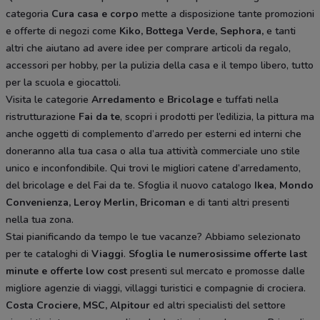
categoria
Cura casa e corpo
mette a disposizione tante promozioni
e offerte di negozi come
Kiko, Bottega Verde, Sephora,
e tanti
altri che aiutano ad avere idee
per comprare articoli da regalo,
accessori per hobby, per la pulizia della casa e il tempo libero, tutto
per la scuola e giocattoli.
Visita le categorie
Arredamento
e
Bricolage
e tuffati nella
ristrutturazione
Fai da te
, scopri i prodotti per l’edilizia, la pittura ma
anche oggetti di complemento d’arredo per esterni ed interni che
doneranno alla tua casa o alla tua attività commerciale uno stile
unico e inconfondibile. Qui trovi le migliori catene d’arredamento,
del bricolage e del Fai da te. Sfoglia il nuovo catalogo
Ikea
,
Mondo
Convenienza, Leroy Merlin, Bricoman
e di tanti altri presenti
nella tua zona.
Stai pianificando da tempo le tue vacanze? Abbiamo selezionato
per te cataloghi di
Viaggi
.
Sfoglia le numerosissime offerte last
minute e offerte low cost
presenti sul mercato e promosse dalle
migliore agenzie di viaggi, villaggi turistici e compagnie di crociera.
Costa Crociere, MSC, Alpitour
ed altri specialisti del settore