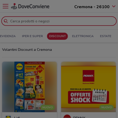
Cremona - 26100
 EVIDENZA
IPER E SUPER
DISCOUNT
ELETTRONICA
ESTATE
Volantini Discount a Cremona
NUOVO
NUOVO