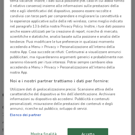
tema vacanze. Inoltre, i dati sulla posizione (nel caso in cui abbia fornito
Corso Garibaldi, 75 Cremona
il relativo consenso) insieme alle informazioni sulle prestazioni della
693 m
APERTO
rete e agli identificativi del dispositivo, possono essere raccolte e
condivisi con terze parti per comprendere e migliorare la connettività e
le esperienze applicative sulle delle reti wireless, come meglio indicato
Via Cremona, 10 Manerbio
nel paragrafo 13.b della nostra Privacy Policy. Inoltre, i tuoi dati possono
25 km
APERTO
anche essere utilizzati per la creazione di report, ricerche di mercato,
scientifiche e statistiche, analisi basate sulla posizione e analisi delle
tendenze. Puoi modificare le tue preferenze in qualsiasi momento
Centro Commerciale Le Arcate Via Cremona, 10
accedendo a Menu > Privacy > Personalizzazione all'interno della
nostra App. Cosa succede se rifiuti: Continuerai a visualizzare annunci
Manerbio
pubblicitari, ma riguarderanno argomenti generici e probabilmente non
25.7 km
saranno rilevanti per i tuoi interessi. Potrai sempre cambiare idea
accedendo a Menu > Privacy > Personalizzazione all'interno della
nostra App.
Tutti i negozi Chicco
Noi e i nostri partner trattiamo i dati per fornire:
Utilizzare dati di geolocalizzazione precisi. Scansione attiva delle
Gli sconti del nuovo volantino Chicco e i negozi
caratteristiche del dispositivo ai fini dell’identificazione. Archiviare
informazioni su dispositivo e/o accedervi. Pubblicità e contenuti
personalizzati, misurazione delle prestazioni dei contenuti e degli
Chicco è presente in vari punti della città: lo trovi in Corso Garibaldi
annunci, ricerche sul pubblico, sviluppo di servizi.
75 Cremona, Via Cremona 10 Manerbio, Centro Commerciale Le
Elenco dei partner
Arcate Via Cremona 10 Manerbio. Tutti i negozi sono aperti tutti i
giorni dal Lunedì alla Sabato e offrono i migliori prodotti per la tua
Mostra finalità
Accetto