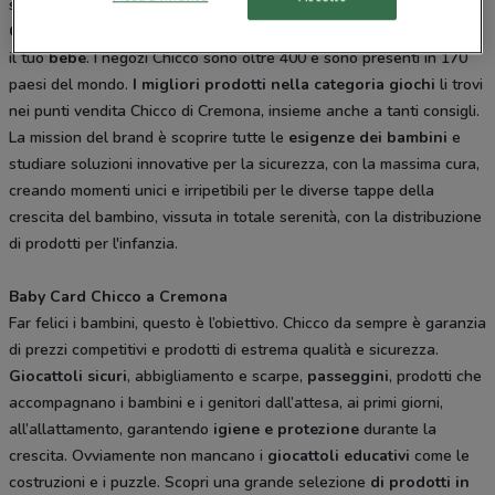
spesa.
Chicco
è la marca leader di mercato per l’acquisto di accessori per
il tuo
bebè
. I negozi Chicco sono oltre 400 e sono presenti in 170
paesi del mondo.
I migliori prodotti nella categoria giochi
li trovi
nei punti vendita Chicco di Cremona, insieme anche a tanti consigli.
La mission del brand è scoprire tutte le
esigenze dei bambini
e
studiare soluzioni innovative per la sicurezza, con la massima cura,
creando momenti unici e irripetibili per le diverse tappe della
crescita del bambino, vissuta in totale serenità, con la distribuzione
di prodotti per l'infanzia.
Baby Card Chicco a Cremona
Far felici i bambini, questo è l’obiettivo. Chicco da sempre è garanzia
di prezzi competitivi e prodotti di estrema qualità e sicurezza.
Giocattoli sicuri
, abbigliamento e scarpe,
passeggini
, prodotti che
accompagnano i bambini e i genitori dall’attesa, ai primi giorni,
all’allattamento, garantendo
igiene e protezione
durante la
crescita. Ovviamente non mancano i
giocattoli educativi
come le
costruzioni e i puzzle. Scopri una grande selezione
di prodotti in