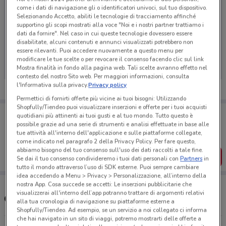
come i dati di navigazione gli o identificatori univoci, sul tuo dispositivo.
Selezionando Accetto, abiliti le tecnologie di tracciamento affinché
supportino gli scopi mostrati alla voce "Noi e i nostri partner trattiamo i
dati da fornire". Nel caso in cui queste tecnologie dovessero essere
Ci dispiace, al momento non abbiamo pubblicato
disabilitate, alcuni contenuti e annunci visualizzati potrebbero non
essere rilevanti. Puoi accedere nuovamente a questo menu per
volantini nella tua zona. Riprova più tardi.
modificare le tue scelte o per revocare il consenso facendo clic sul link
Mostra finalità in fondo alla pagina web. Tali scelte avranno effetto nel
contesto del nostro Sito web. Per maggiori informazioni, consulta
l'Informativa sulla privacy.
Privacy policy
Permettici di fornirti offerte più vicine ai tuoi bisogni: Utilizzando
Shopfully/Tiendeo puoi visualizzare inserzioni e offerte per i tuoi acquisti
Porta DoveConviene sempre con te!
quotidiani più attinenti ai tuoi gusti e al tuo mondo. Tutto questo è
Puoi trovare le migliori offerte dei negozi vicino a te,
possibile grazie ad una serie di strumenti e analisi effettuate in base alle
salvarle e creare la tua lista del risparmio, comodamente
tue attività all'interno dell'applicazione e sulle piattaforme collegate,
dal tuo cellulare.
come indicato nel paragrafo 2 della Privacy Policy. Per fare questo,
abbiamo bisogno del tuo consenso sull'uso dei dati raccolti a tale fine.
SCARICA L’APP
Se dai il tuo consenso condivideremo i tuoi dati personali con
Partners
in
tutto il mondo attraverso l’uso di SDK esterne. Puoi sempre cambiare
idea accedendo a Menu > Privacy > Personalizzazione, all’interno della
nostra App. Cosa succede se accetti: Le inserzioni pubblicitarie che
visualizzerai all'interno dell’app potranno trattare di argomenti relativi
Orari e Negozi Chicco
alla tua cronologia di navigazione su piattaforme esterne a
Shopfully/Tiendeo. Ad esempio, se un servizio a noi collegato ci informa
che hai navigato in un sito di viaggi, potremo mostrarti delle offerte a