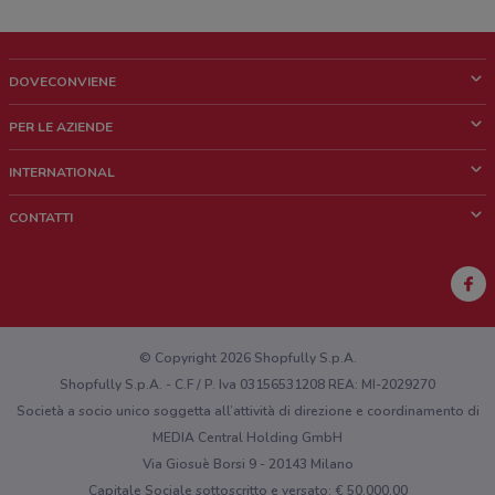
DOVECONVIENE
Cos'è DoveConviene
PER LE AZIENDE
Chi siamo
Cosa facciamo
INTERNATIONAL
News e media
Richieste commerciali e marketing
Brazil
CONTATTI
Lavora con noi
Mexico
Segnalazione punto vendita
France
Segnalazione Volantino
Australia
Hai un malfunzionamento sul web o sull'app?
New Zealand
© Copyright 2026 Shopfully S.p.A.
Shopfully S.p.A. - C.F / P. Iva 03156531208 REA: MI-2029270
Società a socio unico soggetta all’attività di direzione e coordinamento di
MEDIA Central Holding GmbH
Via Giosuè Borsi 9 - 20143 Milano
Capitale Sociale sottoscritto e versato: € 50.000,00