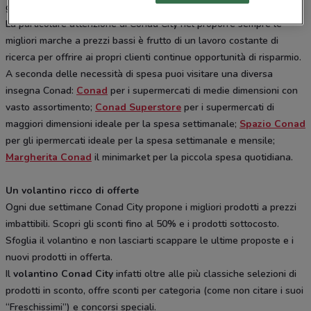
giornaliera ideale.
La particolare attenzione di Conad City nel proporre sempre le
migliori marche a prezzi bassi è frutto di un lavoro costante di
ricerca per offrire ai propri clienti continue opportunità di risparmio.
A seconda delle necessità di spesa puoi visitare una diversa
insegna Conad:
Conad
per i supermercati di medie dimensioni con
vasto assortimento;
Conad Superstore
per i supermercati di
maggiori dimensioni ideale per la spesa settimanale;
Spazio Conad
per gli ipermercati ideale per la spesa settimanale e mensile;
Margherita Conad
il minimarket per la piccola spesa quotidiana.
Un volantino ricco di offerte
Ogni due settimane Conad City propone i migliori prodotti a prezzi
imbattibili. Scopri gli sconti fino al 50% e i prodotti sottocosto.
Sfoglia il volantino e non lasciarti scappare le ultime proposte e i
nuovi prodotti in offerta.
Il
volantino Conad City
infatti oltre alle più classiche selezioni di
prodotti in sconto, offre sconti per categoria (come non citare i suoi
“Freschissimi”) e concorsi speciali.