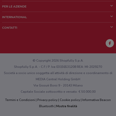
Cos'è DoveConviene
PER LE AZIENDE
Chi siamo
Cosa facciamo
INTERNATIONAL
News e media
Richieste commerciali e marketing
Brazil
CONTATTI
Lavora con noi
Mexico
Segnalazione punto vendita
France
Segnalazione Volantino
Australia
Hai un malfunzionamento sul web o sull'app?
New Zealand
© Copyright 2026 Shopfully S.p.A.
Shopfully S.p.A. - C.F / P. Iva 03156531208 REA: MI-2029270
Società a socio unico soggetta all’attività di direzione e coordinamento di
MEDIA Central Holding GmbH
Via Giosuè Borsi 9 - 20143 Milano
Capitale Sociale sottoscritto e versato: € 50.000,00
Termini e Condizioni
Privacy policy
Cookie policy
Informativa Beacon
Bluetooth
Mostra finalità