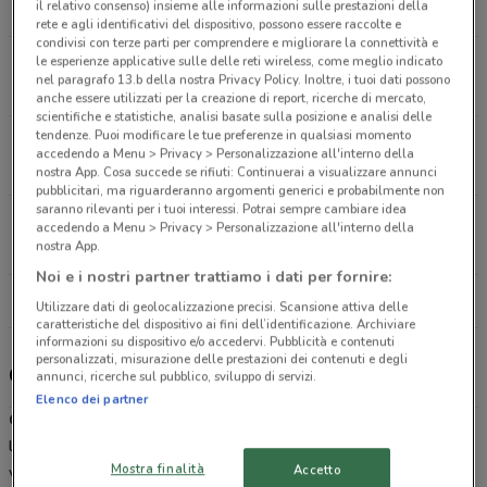
il relativo consenso) insieme alle informazioni sulle prestazioni della
12.6 km
CHIUSO
rete e agli identificativi del dispositivo, possono essere raccolte e
condivisi con terze parti per comprendere e migliorare la connettività e
Corso Umberto, 532 Montesilvano
le esperienze applicative sulle delle reti wireless, come meglio indicato
nel paragrafo 13.b della nostra Privacy Policy. Inoltre, i tuoi dati possono
16.4 km
CHIUSO
anche essere utilizzati per la creazione di report, ricerche di mercato,
scientifiche e statistiche, analisi basate sulla posizione e analisi delle
tendenze. Puoi modificare le tue preferenze in qualsiasi momento
Via Caldari Stazione, 12 Ortona
accedendo a Menu > Privacy > Personalizzazione all'interno della
17 km
CHIUSO
nostra App. Cosa succede se rifiuti: Continuerai a visualizzare annunci
pubblicitari, ma riguarderanno argomenti generici e probabilmente non
saranno rilevanti per i tuoi interessi. Potrai sempre cambiare idea
Piazza San Pietro Snc Atri
accedendo a Menu > Privacy > Personalizzazione all'interno della
29.7 km
CHIUSO
nostra App.
Noi e i nostri partner trattiamo i dati per fornire:
Tutti i negozi Conad City
Utilizzare dati di geolocalizzazione precisi. Scansione attiva delle
caratteristiche del dispositivo ai fini dell’identificazione. Archiviare
informazioni su dispositivo e/o accedervi. Pubblicità e contenuti
personalizzati, misurazione delle prestazioni dei contenuti e degli
Conad City - volantino, offerte e carta Conad
annunci, ricerche sul pubblico, sviluppo di servizi.
Elenco dei partner
Conad City
è una catena di supermercati di prossimità che unisce
la garanzia di qualità del marchio Conad alla comodità della spesa
Mostra finalità
Accetto
vicino casa creando il supermercato di quartiere e per la spesa