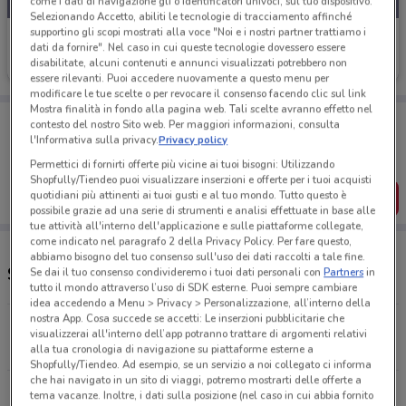
come i dati di navigazione gli o identificatori univoci, sul tuo dispositivo.
Selezionando Accetto, abiliti le tecnologie di tracciamento affinché
supportino gli scopi mostrati alla voce "Noi e i nostri partner trattiamo i
Conad City
dati da fornire". Nel caso in cui queste tecnologie dovessero essere
disabilitate, alcuni contenuti e annunci visualizzati potrebbero non
Scade martedì
931 m
essere rilevanti. Puoi accedere nuovamente a questo menu per
modificare le tue scelte o per revocare il consenso facendo clic sul link
Mostra finalità in fondo alla pagina web. Tali scelte avranno effetto nel
Porta DoveConviene sempre con te!
contesto del nostro Sito web. Per maggiori informazioni, consulta
Puoi trovare le migliori offerte dei negozi vicino a te,
l'Informativa sulla privacy.
Privacy policy
salvarle e creare la tua lista del risparmio, comodamente
dal tuo cellulare.
Permettici di fornirti offerte più vicine ai tuoi bisogni: Utilizzando
Shopfully/Tiendeo puoi visualizzare inserzioni e offerte per i tuoi acquisti
quotidiani più attinenti ai tuoi gusti e al tuo mondo. Tutto questo è
SCARICA L’APP
possibile grazie ad una serie di strumenti e analisi effettuate in base alle
tue attività all'interno dell'applicazione e sulle piattaforme collegate,
come indicato nel paragrafo 2 della Privacy Policy. Per fare questo,
abbiamo bisogno del tuo consenso sull'uso dei dati raccolti a tale fine.
Supermercati e orari Conad City
Se dai il tuo consenso condivideremo i tuoi dati personali con
Partners
in
tutto il mondo attraverso l’uso di SDK esterne. Puoi sempre cambiare
idea accedendo a Menu > Privacy > Personalizzazione, all’interno della
nostra App. Cosa succede se accetti: Le inserzioni pubblicitarie che
Via Della Liberazione, 80 Chieti
visualizzerai all'interno dell’app potranno trattare di argomenti relativi
930 m
CHIUSO
alla tua cronologia di navigazione su piattaforme esterne a
Shopfully/Tiendeo. Ad esempio, se un servizio a noi collegato ci informa
che hai navigato in un sito di viaggi, potremo mostrarti delle offerte a
Via Don Morosini, 104 Tollo
tema vacanze. Inoltre, i dati sulla posizione (nel caso in cui abbia fornito