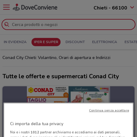
Chieti - 66100
IN EVIDENZA
IPER E SUPER
DISCOUNT
ELETTRONICA
ESTAT
Conad City Chieti: Volantino, Orari di apertura e Indirizzi
Tutte le offerte e supermercati Conad City
Continua senza accettare
Ci importa della tua privacy
Noi e i nostri
1012
partner archiviamo e accediamo ai dati personali,