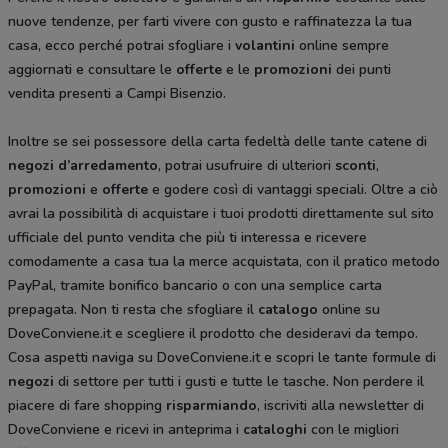
nuove tendenze, per farti vivere con gusto e raffinatezza la tua
casa, ecco perché potrai sfogliare i
volantini
online sempre
aggiornati e consultare le
offerte
e le
promozioni
dei punti
vendita presenti a Campi Bisenzio.
Inoltre se sei possessore della carta fedeltà delle tante catene di
negozi d’arredamento
, potrai usufruire di ulteriori
sconti
,
promozioni
e
offerte
e godere così di vantaggi speciali. Oltre a ciò
avrai la possibilità di acquistare i tuoi prodotti direttamente sul sito
ufficiale del punto vendita che più ti interessa e ricevere
comodamente a casa tua la merce acquistata, con il pratico metodo
PayPal, tramite bonifico bancario o con una semplice carta
prepagata. Non ti resta che sfogliare il
catalogo
online su
DoveConviene.it e scegliere il prodotto che desideravi da tempo.
Cosa aspetti naviga su DoveConviene.it e scopri le tante formule di
negozi
di settore per tutti i gusti e tutte le tasche. Non perdere il
piacere di fare shopping
risparmiando
, iscriviti alla newsletter di
DoveConviene e ricevi in anteprima i
cataloghi
con le migliori