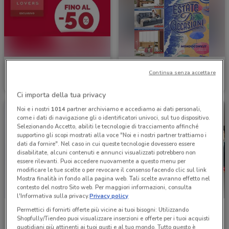
Thun
Mondo Convenienza
Continua senza accettare
Scade il 18/08
2.6 km
Scade il 31/08
2.7 km
Ci importa della tua privacy
Noi e i nostri
1014
partner archiviamo e accediamo ai dati personali,
come i dati di navigazione gli o identificatori univoci, sul tuo dispositivo.
Selezionando Accetto, abiliti le tecnologie di tracciamento affinché
supportino gli scopi mostrati alla voce "Noi e i nostri partner trattiamo i
dati da fornire". Nel caso in cui queste tecnologie dovessero essere
disabilitate, alcuni contenuti e annunci visualizzati potrebbero non
essere rilevanti. Puoi accedere nuovamente a questo menu per
modificare le tue scelte o per revocare il consenso facendo clic sul link
Mostra finalità in fondo alla pagina web. Tali scelte avranno effetto nel
contesto del nostro Sito web. Per maggiori informazioni, consulta
l'Informativa sulla privacy.
Privacy policy
Manuello Design
Arredissima
Permettici di fornirti offerte più vicine ai tuoi bisogni: Utilizzando
Shopfully/Tiendeo puoi visualizzare inserzioni e offerte per i tuoi acquisti
Scade il 31/12
3.1 km
Scade il 31/08
4.5 km
quotidiani più attinenti ai tuoi gusti e al tuo mondo. Tutto questo è