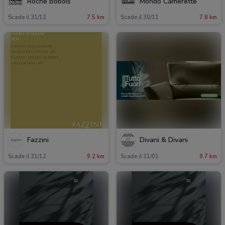
Roche Bobois
Mondo Camerette
Scade il 31/12
7.5 km
Scade il 30/11
7.8 km
Fazzini
Divani & Divani
Scade il 31/12
9.2 km
Scade il 31/01
9.7 km