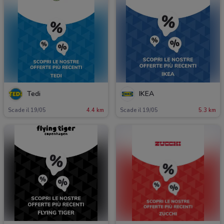
Tedi
IKEA
Scade il 19/05
4.4 km
Scade il 19/05
5.3 km