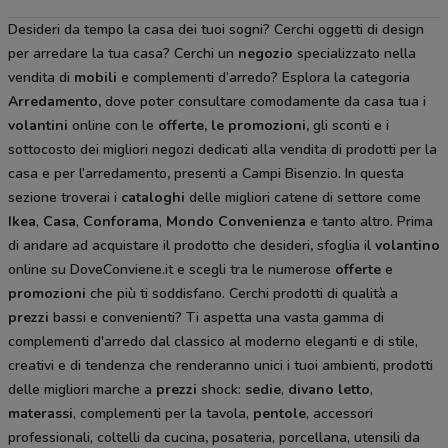
Desideri da tempo la casa dei tuoi sogni? Cerchi oggetti di design
per arredare la tua casa? Cerchi un
negozio
specializzato nella
vendita di
mobili
e complementi d’arredo? Esplora la categoria
Arredamento
,
dove poter consultare comodamente da casa tua i
volantini
online con le
offerte, le promozioni,
gli sconti e i
sottocosto
dei migliori negozi dedicati alla vendita di prodotti per la
casa e per l’arredamento
,
presenti a Campi Bisenzio. In questa
sezione troverai i
cataloghi
delle migliori catene di settore come
Ikea
,
Casa
,
Conforama
,
Mondo Convenienza
e tanto altro. Prima
di andare ad acquistare il prodotto che desideri
,
sfoglia il
volantino
online su DoveConviene.it e scegli tra le numerose
offerte
e
promozioni
che più ti soddisfano. Cerchi prodotti di qualità a
prezzi
bassi e convenienti? Ti aspetta una vasta gamma di
complementi d'arredo dal classico al moderno eleganti e di stile,
creativi e di tendenza che renderanno unici i tuoi ambienti, prodotti
delle migliori marche a
prezzi
shock:
sedie
,
divano letto
,
materassi
, complementi per la tavola,
pentole
, accessori
professionali, coltelli da cucina
,
posateria, porcellana, utensili da