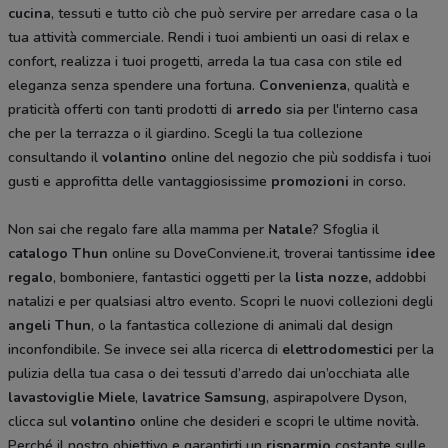
cucina
, tessuti e tutto ciò che può servire per arredare casa o la
tua attività commerciale. Rendi i tuoi ambienti un oasi di relax e
confort, realizza i tuoi progetti, arreda la tua casa con stile ed
eleganza senza spendere una fortuna.
Convenienza
, qualità e
praticità offerti con tanti prodotti di
arredo
sia per l'interno casa
che per la terrazza o il giardino. Scegli la tua collezione
consultando il
volantino
online del negozio che più soddisfa i tuoi
gusti e approfitta delle vantaggiosissime
promozioni
in corso.
Non sai che regalo fare alla mamma per
Natale
? Sfoglia il
catalogo Thun
online su DoveConviene.it, troverai tantissime
idee
regalo
, bomboniere, fantastici oggetti per la
lista nozze,
addobbi
natalizi e per qualsiasi altro evento. Scopri le nuovi collezioni degli
angeli Thun
, o la fantastica collezione di animali dal design
inconfondibile. Se invece sei alla ricerca di
elettrodomestici
per la
pulizia della tua casa o dei tessuti d’arredo dai un’occhiata alle
lavastoviglie Miele
,
lavatrice Samsung
, aspirapolvere Dyson,
clicca sul
volantino
online che desideri e scopri le ultime novità.
Perché il nostro obiettivo e garantirti un
risparmio
costante sulle