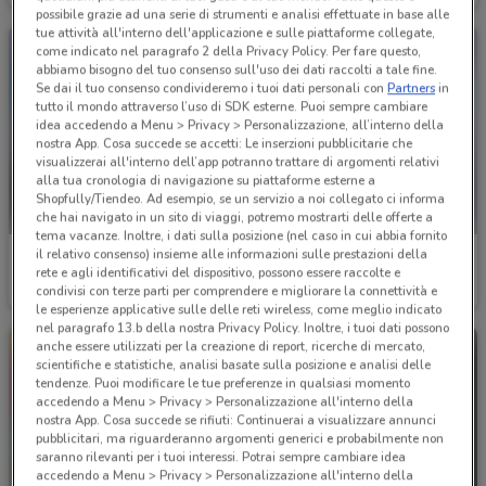
possibile grazie ad una serie di strumenti e analisi effettuate in base alle
tue attività all'interno dell'applicazione e sulle piattaforme collegate,
come indicato nel paragrafo 2 della Privacy Policy. Per fare questo,
abbiamo bisogno del tuo consenso sull'uso dei dati raccolti a tale fine.
Se dai il tuo consenso condivideremo i tuoi dati personali con
Partners
in
tutto il mondo attraverso l’uso di SDK esterne. Puoi sempre cambiare
idea accedendo a Menu > Privacy > Personalizzazione, all’interno della
nostra App. Cosa succede se accetti: Le inserzioni pubblicitarie che
visualizzerai all'interno dell’app potranno trattare di argomenti relativi
alla tua cronologia di navigazione su piattaforme esterne a
Shopfully/Tiendeo. Ad esempio, se un servizio a noi collegato ci informa
che hai navigato in un sito di viaggi, potremo mostrarti delle offerte a
tema vacanze. Inoltre, i dati sulla posizione (nel caso in cui abbia fornito
il relativo consenso) insieme alle informazioni sulle prestazioni della
Permaflex
Chateau d'Ax
rete e agli identificativi del dispositivo, possono essere raccolte e
condivisi con terze parti per comprendere e migliorare la connettività e
Scade il 19/08
5 km
Scade il 31/12
5.4 km
le esperienze applicative sulle delle reti wireless, come meglio indicato
nel paragrafo 13.b della nostra Privacy Policy. Inoltre, i tuoi dati possono
anche essere utilizzati per la creazione di report, ricerche di mercato,
scientifiche e statistiche, analisi basate sulla posizione e analisi delle
tendenze. Puoi modificare le tue preferenze in qualsiasi momento
accedendo a Menu > Privacy > Personalizzazione all'interno della
nostra App. Cosa succede se rifiuti: Continuerai a visualizzare annunci
pubblicitari, ma riguarderanno argomenti generici e probabilmente non
saranno rilevanti per i tuoi interessi. Potrai sempre cambiare idea
accedendo a Menu > Privacy > Personalizzazione all'interno della