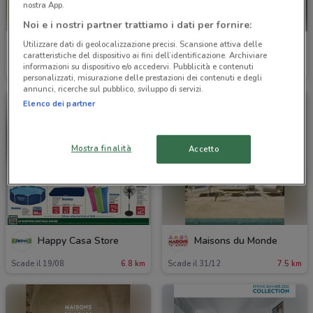
nostra App.
Noi e i nostri partner trattiamo i dati per fornire:
Utilizzare dati di geolocalizzazione precisi. Scansione attiva delle
Satur
Emu
caratteristiche del dispositivo ai fini dell’identificazione. Archiviare
informazioni su dispositivo e/o accedervi. Pubblicità e contenuti
Scade il 03/09
6.5 km
Scade il 31/12
6.7 km
personalizzati, misurazione delle prestazioni dei contenuti e degli
annunci, ricerche sul pubblico, sviluppo di servizi.
Elenco dei partner
Mostra finalità
Accetto
Happy Casa Store
Maisons du Monde
Scade il 19/08
6.8 km
Scade il 31/12
7.5 km