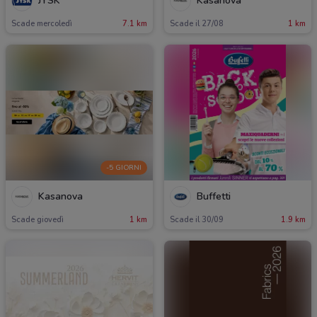
JYSK
Kasanova
Scade mercoledì
7.1 km
Scade il 27/08
1 km
-5 GIORNI
Kasanova
Buffetti
Scade giovedì
1 km
Scade il 30/09
1.9 km