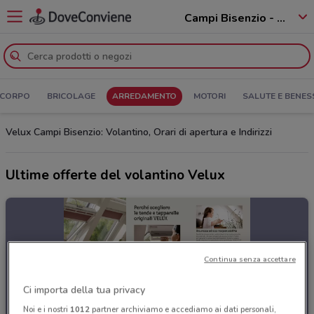
Campi Bisenzio - 50013
 CORPO
BRICOLAGE
ARREDAMENTO
MOTORI
SALUTE E BENES
Velux Campi Bisenzio: Volantino, Orari di apertura e Indirizzi
Ultime offerte del volantino Velux
Continua senza accettare
Ci importa della tua privacy
Noi e i nostri
1012
partner archiviamo e accediamo ai dati personali,