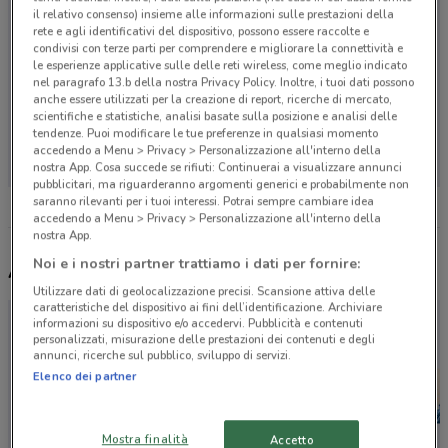
il relativo consenso) insieme alle informazioni sulle prestazioni della
rete e agli identificativi del dispositivo, possono essere raccolte e
condivisi con terze parti per comprendere e migliorare la connettività e
le esperienze applicative sulle delle reti wireless, come meglio indicato
nel paragrafo 13.b della nostra Privacy Policy. Inoltre, i tuoi dati possono
anche essere utilizzati per la creazione di report, ricerche di mercato,
scientifiche e statistiche, analisi basate sulla posizione e analisi delle
Non ci sono negozi nelle vicinanze
tendenze. Puoi modificare le tue preferenze in qualsiasi momento
accedendo a Menu > Privacy > Personalizzazione all'interno della
nostra App. Cosa succede se rifiuti: Continuerai a visualizzare annunci
pubblicitari, ma riguarderanno argomenti generici e probabilmente non
saranno rilevanti per i tuoi interessi. Potrai sempre cambiare idea
accedendo a Menu > Privacy > Personalizzazione all'interno della
nostra App.
Noi e i nostri partner trattiamo i dati per fornire:
Altri volantini nelle vicinanze
Utilizzare dati di geolocalizzazione precisi. Scansione attiva delle
caratteristiche del dispositivo ai fini dell’identificazione. Archiviare
informazioni su dispositivo e/o accedervi. Pubblicità e contenuti
personalizzati, misurazione delle prestazioni dei contenuti e degli
annunci, ricerche sul pubblico, sviluppo di servizi.
Elenco dei partner
Mostra finalità
Accetto