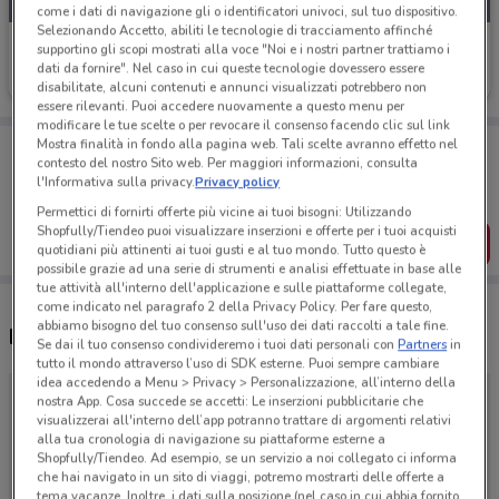
come i dati di navigazione gli o identificatori univoci, sul tuo dispositivo.
Selezionando Accetto, abiliti le tecnologie di tracciamento affinché
Velux
supportino gli scopi mostrati alla voce "Noi e i nostri partner trattiamo i
dati da fornire". Nel caso in cui queste tecnologie dovessero essere
Scade il 31/12
disabilitate, alcuni contenuti e annunci visualizzati potrebbero non
essere rilevanti. Puoi accedere nuovamente a questo menu per
modificare le tue scelte o per revocare il consenso facendo clic sul link
Porta DoveConviene sempre con te!
Mostra finalità in fondo alla pagina web. Tali scelte avranno effetto nel
contesto del nostro Sito web. Per maggiori informazioni, consulta
Puoi trovare le migliori offerte dei negozi vicino a te,
l'Informativa sulla privacy.
Privacy policy
salvarle e creare la tua lista del risparmio, comodamente
dal tuo cellulare.
Permettici di fornirti offerte più vicine ai tuoi bisogni: Utilizzando
Shopfully/Tiendeo puoi visualizzare inserzioni e offerte per i tuoi acquisti
SCARICA L’APP
quotidiani più attinenti ai tuoi gusti e al tuo mondo. Tutto questo è
possibile grazie ad una serie di strumenti e analisi effettuate in base alle
tue attività all'interno dell'applicazione e sulle piattaforme collegate,
come indicato nel paragrafo 2 della Privacy Policy. Per fare questo,
abbiamo bisogno del tuo consenso sull'uso dei dati raccolti a tale fine.
Negozi Velux a Campi Bisenzio
Se dai il tuo consenso condivideremo i tuoi dati personali con
Partners
in
tutto il mondo attraverso l’uso di SDK esterne. Puoi sempre cambiare
idea accedendo a Menu > Privacy > Personalizzazione, all’interno della
nostra App. Cosa succede se accetti: Le inserzioni pubblicitarie che
visualizzerai all'interno dell’app potranno trattare di argomenti relativi
alla tua cronologia di navigazione su piattaforme esterne a
Shopfully/Tiendeo. Ad esempio, se un servizio a noi collegato ci informa
che hai navigato in un sito di viaggi, potremo mostrarti delle offerte a
tema vacanze. Inoltre, i dati sulla posizione (nel caso in cui abbia fornito