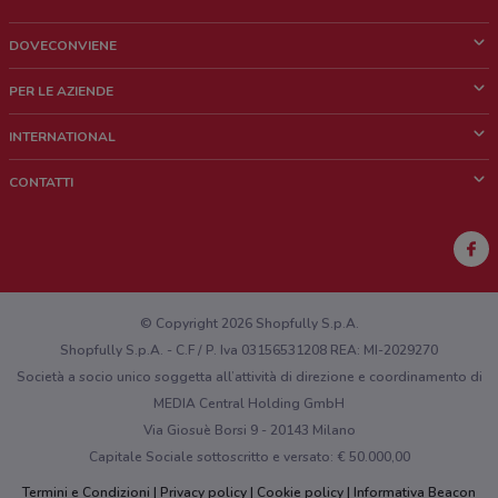
DOVECONVIENE
Cos'è DoveConviene
PER LE AZIENDE
Chi siamo
Cosa facciamo
INTERNATIONAL
News e media
Richieste commerciali e marketing
Brazil
CONTATTI
Lavora con noi
Mexico
Segnalazione punto vendita
France
Segnalazione Volantino
Australia
Hai un malfunzionamento sul web o sull'app?
New Zealand
© Copyright 2026 Shopfully S.p.A.
Shopfully S.p.A. - C.F / P. Iva 03156531208 REA: MI-2029270
Società a socio unico soggetta all’attività di direzione e coordinamento di
MEDIA Central Holding GmbH
Via Giosuè Borsi 9 - 20143 Milano
Capitale Sociale sottoscritto e versato: € 50.000,00
Termini e Condizioni
Privacy policy
Cookie policy
Informativa Beacon