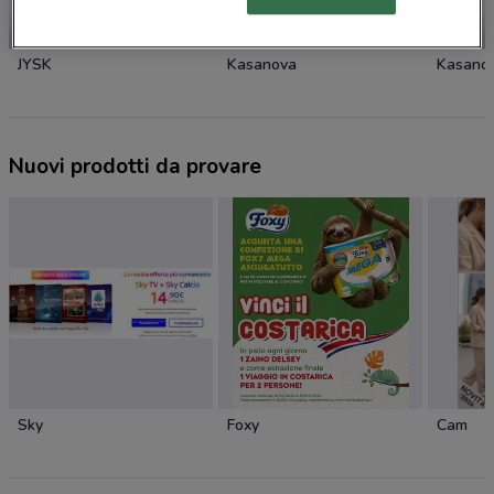
NUOVO
NUOVO
JYSK
Kasanova
Kasano
Nuovi prodotti da provare
Sky
Foxy
Cam