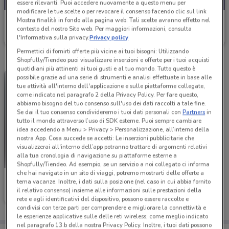
essere rilevanti. Puoi accedere nuovamente a questo menu per
modificare le tue scelte o per revocare il consenso facendo clic sul link
Mostra finalità in fondo alla pagina web. Tali scelte avranno effetto nel
Barazza
contesto del nostro Sito web. Per maggiori informazioni, consulta
Scade il 31/12
10.3 km
l'Informativa sulla privacy.
Privacy policy
Permettici di fornirti offerte più vicine ai tuoi bisogni: Utilizzando
Shopfully/Tiendeo puoi visualizzare inserzioni e offerte per i tuoi acquisti
quotidiani più attinenti ai tuoi gusti e al tuo mondo. Tutto questo è
possibile grazie ad una serie di strumenti e analisi effettuate in base alle
tue attività all'interno dell'applicazione e sulle piattaforme collegate,
come indicato nel paragrafo 2 della Privacy Policy. Per fare questo,
abbiamo bisogno del tuo consenso sull'uso dei dati raccolti a tale fine.
Se dai il tuo consenso condivideremo i tuoi dati personali con
Partners
in
tutto il mondo attraverso l’uso di SDK esterne. Puoi sempre cambiare
idea accedendo a Menu > Privacy > Personalizzazione, all’interno della
nostra App. Cosa succede se accetti: Le inserzioni pubblicitarie che
visualizzerai all'interno dell’app potranno trattare di argomenti relativi
alla tua cronologia di navigazione su piattaforme esterne a
Shopfully/Tiendeo. Ad esempio, se un servizio a noi collegato ci informa
che hai navigato in un sito di viaggi, potremo mostrarti delle offerte a
Barazza
tema vacanze. Inoltre, i dati sulla posizione (nel caso in cui abbia fornito
il relativo consenso) insieme alle informazioni sulle prestazioni della
Scade il 31/12
10.3 km
rete e agli identificativi del dispositivo, possono essere raccolte e
condivisi con terze parti per comprendere e migliorare la connettività e
le esperienze applicative sulle delle reti wireless, come meglio indicato
nel paragrafo 13.b della nostra Privacy Policy. Inoltre, i tuoi dati possono