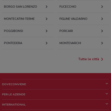
BORGO SAN LORENZO
FUCECCHIO
MONTECATINI-TERME
FIGLINE VALDARNO
POGGIBONSI
PORCARI
PONTEDERA
MONTEVARCHI
Tutte le città
DOVECONVIENE
Cos'è DoveConviene
PER LE AZIENDE
Chi siamo
Cosa facciamo
INTERNATIONAL
News e media
Richieste commerciali e marketing