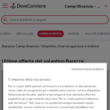
Campi Bisenzio - 50013
 CORPO
BRICOLAGE
ARREDAMENTO
MOTORI
SALUTE E BENES
Barazza Campi Bisenzio: Volantino, Orari di apertura e Indirizzi
Ultime offerte del volantino Barazza
Continua senza accettare
Ci importa della tua privacy
Noi e i nostri
1014
partner archiviamo e accediamo ai dati personali,
come i dati di navigazione gli o identificatori univoci, sul tuo dispositivo.
Selezionando Accetto, abiliti le tecnologie di tracciamento affinché
supportino gli scopi mostrati alla voce "Noi e i nostri partner trattiamo i
dati da fornire". Nel caso in cui queste tecnologie dovessero essere
disabilitate, alcuni contenuti e annunci visualizzati potrebbero non