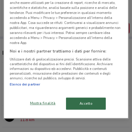
Porta DoveConviene sempre con te!
anche essere utilizzati per la creazione di report, ricerche di mercato,
Puoi trovare le migliori offerte dei negozi vicino a te,
scientifiche e statistiche, analisi basate sulla posizione e analisi delle
salvarle e creare la tua lista del risparmio, comodamente
tendenze. Puoi modificare le tue preferenze in qualsiasi momento
dal tuo cellulare.
accedendo a Menu > Privacy > Personalizzazione all'interno della
nostra App. Cosa succede se rifiuti: Continuerai a visualizzare annunci
SCARICA L’APP
pubblicitari, ma riguarderanno argomenti generici e probabilmente non
saranno rilevanti per i tuoi interessi. Potrai sempre cambiare idea
accedendo a Menu > Privacy > Personalizzazione all'interno della
nostra App.
Noi e i nostri partner trattiamo i dati per fornire:
Negozi Barazza a Campi Bisenzio
Utilizzare dati di geolocalizzazione precisi. Scansione attiva delle
caratteristiche del dispositivo ai fini dell’identificazione. Archiviare
informazioni su dispositivo e/o accedervi. Pubblicità e contenuti
Viale Francesco Redi, 33 Firenze
personalizzati, misurazione delle prestazioni dei contenuti e degli
10.3 km
annunci, ricerche sul pubblico, sviluppo di servizi.
Elenco dei partner
Lungarno Guicciardini, 23r, Firenze - FI Firenze
11.7 km
Mostra finalità
Accetto
Via Montalbano, 380 Quarrata
11.8 km