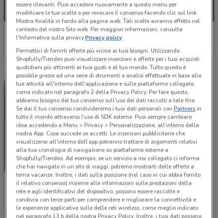
essere rilevanti. Puoi accedere nuovamente a questo menu per
modificare le tue scelte o per revocare il consenso facendo clic sul link
Mostra finalità in fondo alla pagina web. Tali scelte avranno effetto nel
contesto del nostro Sito web. Per maggiori informazioni, consulta
Abitare Interior
l'Informativa sulla privacy.
Privacy policy
Scade il 31/12
Permettici di fornirti offerte più vicine ai tuoi bisogni: Utilizzando
Shopfully/Tiendeo puoi visualizzare inserzioni e offerte per i tuoi acquisti
quotidiani più attinenti ai tuoi gusti e al tuo mondo. Tutto questo è
possibile grazie ad una serie di strumenti e analisi effettuate in base alle
tue attività all'interno dell'applicazione e sulle piattaforme collegate,
come indicato nel paragrafo 2 della Privacy Policy. Per fare questo,
abbiamo bisogno del tuo consenso sull'uso dei dati raccolti a tale fine.
Se dai il tuo consenso condivideremo i tuoi dati personali con
Partners
in
tutto il mondo attraverso l’uso di SDK esterne. Puoi sempre cambiare
idea accedendo a Menu > Privacy > Personalizzazione, all’interno della
nostra App. Cosa succede se accetti: Le inserzioni pubblicitarie che
visualizzerai all'interno dell’app potranno trattare di argomenti relativi
alla tua cronologia di navigazione su piattaforme esterne a
Shopfully/Tiendeo. Ad esempio, se un servizio a noi collegato ci informa
che hai navigato in un sito di viaggi, potremo mostrarti delle offerte a
tema vacanze. Inoltre, i dati sulla posizione (nel caso in cui abbia fornito
Abitare Interior
il relativo consenso) insieme alle informazioni sulle prestazioni della
rete e agli identificativi del dispositivo, possono essere raccolte e
Scade il 31/12
condivisi con terze parti per comprendere e migliorare la connettività e
le esperienze applicative sulle delle reti wireless, come meglio indicato
nel paragrafo 13.b della nostra Privacy Policy. Inoltre, i tuoi dati possono