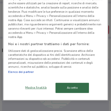
anche essere utilizzati per la creazione di report, ricerche di mercato,
Porta DoveConviene sempre con te!
scientifiche e statistiche, analisi basate sulla posizione e analisi delle
tendenze. Puoi modificare le tue preferenze in qualsiasi momento
Puoi trovare le migliori offerte dei negozi vicino a te,
accedendo a Menu > Privacy > Personalizzazione all'interno della
salvarle e creare la tua lista del risparmio, comodamente
nostra App. Cosa succede se rifiuti: Continuerai a visualizzare annunci
dal tuo cellulare.
pubblicitari, ma riguarderanno argomenti generici e probabilmente non
saranno rilevanti per i tuoi interessi. Potrai sempre cambiare idea
SCARICA L’APP
accedendo a Menu > Privacy > Personalizzazione all'interno della
nostra App.
Noi e i nostri partner trattiamo i dati per fornire:
Negozi Abitare Interior a Campi Bisenzio
Utilizzare dati di geolocalizzazione precisi. Scansione attiva delle
caratteristiche del dispositivo ai fini dell’identificazione. Archiviare
informazioni su dispositivo e/o accedervi. Pubblicità e contenuti
personalizzati, misurazione delle prestazioni dei contenuti e degli
annunci, ricerche sul pubblico, sviluppo di servizi.
Elenco dei partner
Mostra finalità
Accetto