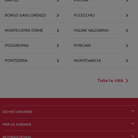
EMPOLI
PISTOIA
BORGO SAN LORENZO
FUCECCHIO
MONTECATINI-TERME
FIGLINE VALDARNO
POGGIBONSI
PORCARI
PONTEDERA
MONTEVARCHI
Tutte le città
DOVECONVIENE
Cos'è DoveConviene
PER LE AZIENDE
Chi siamo
Cosa facciamo
INTERNATIONAL