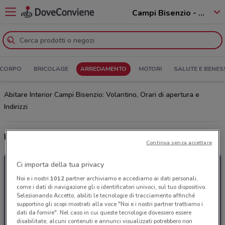
Campi Bisenzio - 50013
 CORPO
BRICOLAGE
ARREDAMENTO
MOTORI
SALUTE E BENES
Abitare Interior Campi Bisenzio: Volantino, Orari di apertura e
Indirizzi
Ultime offerte del volantino Abitare Interior
Continua senza accettare
Ci importa della tua privacy
Noi e i nostri
1012
partner archiviamo e accediamo ai dati personali,
come i dati di navigazione gli o identificatori univoci, sul tuo dispositivo.
Selezionando Accetto, abiliti le tecnologie di tracciamento affinché
supportino gli scopi mostrati alla voce "Noi e i nostri partner trattiamo i
dati da fornire". Nel caso in cui queste tecnologie dovessero essere
disabilitate, alcuni contenuti e annunci visualizzati potrebbero non