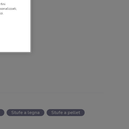
fini
sonalizzati,
zi.
Stufe a legna
Stufe a pellet