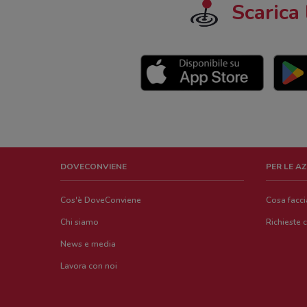
Scarica 
DOVECONVIENE
PER LE A
Cos'è DoveConviene
Cosa facc
Chi siamo
Richieste 
News e media
Lavora con noi