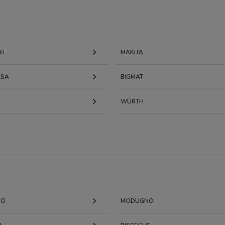
AT
MAKITA
ASA
BIGMAT
WÜRTH
NO
MODUGNO