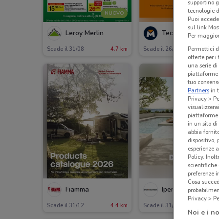
supportino g
tecnologie d
NUOVO
Puoi accede
sul link Mos
Leroy Merlin
Tecnomat
Per maggiori
Permettici d
Scade il 31/08
4.7 km
Scade il 26/08
5.2 
offerte per 
una serie di
piattaforme 
tuo consenso
Partners
in 
Privacy > Pe
visualizzera
piattaforme 
in un sito d
abbia fornit
dispositivo,
esperienze a
Policy. Inolt
scientifiche
preferenze 
Cosa succede
Fiamma
Iperceramica
probabilmen
Privacy > Pe
Scade il 31/12
4.4 km
Scade il 31/08
4.7 
Noi e i no