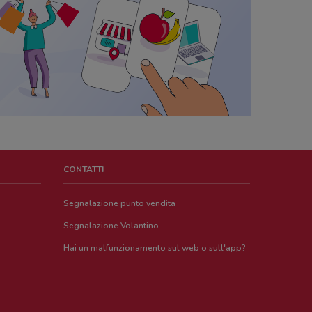
CONTATTI
Segnalazione punto vendita
Segnalazione Volantino
Hai un malfunzionamento sul web o sull'app?