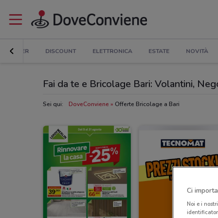
ER E SUPER
DISCOUNT
ELETTRONICA
ESTATE
NOVITÀ
Fai da te e Bricolage Bari: Volantini, Neg
Sei qui:
DoveConviene
Offerte Bricolage a Bari
Ci importa
Noi e i nostr
identificato