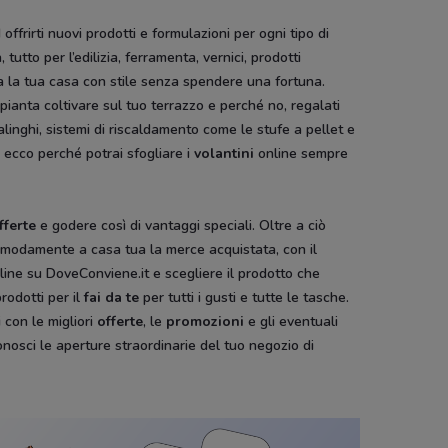
ffrirti nuovi prodotti e formulazioni per ogni tipo di
, tutto per l’edilizia, ferramenta, vernici, prodotti
tura la tua casa con stile senza spendere una fortuna.
 pianta coltivare sul tuo terrazzo e perché no, regalati
alinghi, sistemi di riscaldamento come le stufe a pellet e
 ecco perché potrai sfogliare i
volantini
online sempre
fferte
e godere così di vantaggi speciali. Oltre a ciò
e comodamente a casa tua la merce acquistata, con il
line su DoveConviene.it e scegliere il prodotto che
prodotti per il
fai da te
per tutti i gusti e tutte le tasche.
i
con le migliori
offerte
, le
promozioni
e gli eventuali
onosci le aperture straordinarie del tuo negozio di