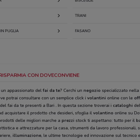
A
BISCEGLIE
TRANI
IN PUGLIA
FASANO
: RISPARMIA CON DOVECONVIENE
i un appassionato del
fai da te
? Cerchi un
negozio
specializzato nella
ve potrai consultare con un semplice click i
volantini
online con le
of
del fai da te
presenti a Bari
. In questa sezione troverai i
cataloghi
del
ad acquistare il prodotto che desideri
,
sfoglia il
volantino
online su Do
rodotti delle migliori marche a
prezzi
stock ti aspettano: tutto per il
b
ttistica e attrezzature per la casa, strumenti da lavoro professionali,
ariere,
illuminazione
, le ultime tecnologie ed innovazione sul tecnico e