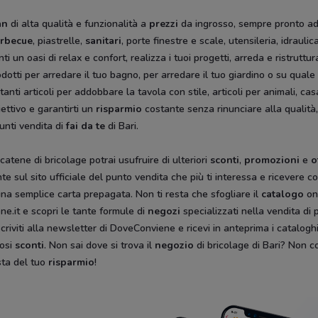
an
di alta qualità e funzionalità a
prezzi
da ingrosso, sempre pronto ad o
rbecue
, piastrelle,
sanitari
, porte finestre e scale, utensileria, idraulica
ti un oasi di relax e confort, realizza i tuoi progetti, arreda e ristrut
odotti per arredare il tuo bagno, per arredare il tuo giardino o su quale
anti articoli per addobbare la tavola con stile, articoli per animali, cas
ettivo e garantirti un
risparmio
costante senza rinunciare alla qualità,
unti vendita di
fai da te
di Bari.
catene di bricolage potrai usufruire di ulteriori
sconti
,
promozioni
e
o
mente sul sito ufficiale del punto vendita che più ti interessa e ricever
na semplice carta prepagata. Non ti resta che sfogliare il
catalogo
on
e.it e scopri le tante formule di
negozi
specializzati nella vendita di 
iscriviti alla newsletter di DoveConviene e ricevi in anteprima i catalogh
iosi
sconti
. Non sai dove si trova il
negozio
di bricolage di Bari? Non c
ista del tuo
risparmio
!