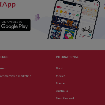
l’App
ZIENDE
INTERNATIONAL
iamo
Brazil
commerciali e marketing
Mexico
France
Australia
New Zealand