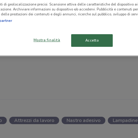
ti di geolocalizzazione precisi. Scansione attiva delle caratteristiche del dispositivo ai 
icazione. Archiviare informazioni su dispositivo e/o accedervi. Pubblicità e contenuti per
delle prestazioni dei contenuti e degli annunci, ricerche sul pubblico, sviluppo di servi
partner
Mostra finalità
Accetto
o
Attrezzi da lavoro
Nastro adesivo
Lampadine