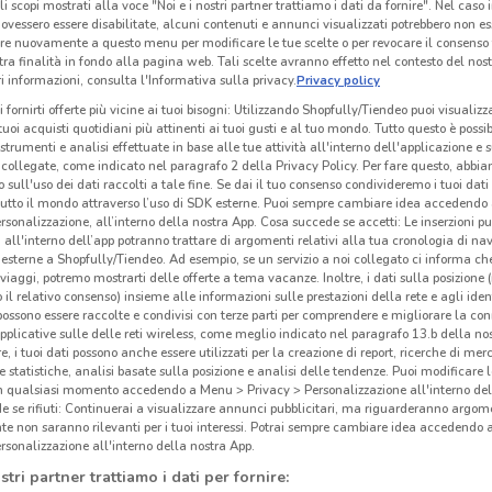
li scopi mostrati alla voce "Noi e i nostri partner trattiamo i dati da fornire". Nel caso 
ovessero essere disabilitate, alcuni contenuti e annunci visualizzati potrebbero non ess
re nuovamente a questo menu per modificare le tue scelte o per revocare il consenso
tra finalità in fondo alla pagina web. Tali scelte avranno effetto nel contesto del nost
Fervi
Fervi
 informazioni, consulta l'Informativa sulla privacy.
Privacy policy
i fornirti offerte più vicine ai tuoi bisogni: Utilizzando Shopfully/Tiendeo puoi visualizz
km
Scade il 31/12
741 m
Scade il 31/12
741 m
Sc
i tuoi acquisti quotidiani più attinenti ai tuoi gusti e al tuo mondo. Tutto questo è possi
 strumenti e analisi effettuate in base alle tue attività all'interno dell'applicazione e 
collegate, come indicato nel paragrafo 2 della Privacy Policy. Per fare questo, abbi
 sull'uso dei dati raccolti a tale fine. Se dai il tuo consenso condivideremo i tuoi dati
tutto il mondo attraverso l’uso di SDK esterne. Puoi sempre cambiare idea accedend
rsonalizzazione, all’interno della nostra App. Cosa succede se accetti: Le inserzioni pu
i all'interno dell’app potranno trattare di argomenti relativi alla tua cronologia di na
esterne a Shopfully/Tiendeo. Ad esempio, se un servizio a noi collegato ci informa ch
i viaggi, potremo mostrarti delle offerte a tema vacanze. Inoltre, i dati sulla posizione 
o il relativo consenso) insieme alle informazioni sulle prestazioni della rete e agli ident
 possono essere raccolte e condivisi con terze parti per comprendere e migliorare la conn
pplicative sulle delle reti wireless, come meglio indicato nel paragrafo 13.b della no
re, i tuoi dati possono anche essere utilizzati per la creazione di report, ricerche di mer
 e statistiche, analisi basate sulla posizione e analisi delle tendenze. Puoi modificare l
in qualsiasi momento accedendo a Menu > Privacy > Personalizzazione all'interno del
 se rifiuti: Continuerai a visualizzare annunci pubblicitari, ma riguarderanno argome
Einhell
Einhell
te non saranno rilevanti per i tuoi interessi. Potrai sempre cambiare idea accedendo
rsonalizzazione all'interno della nostra App.
km
Scade il 31/12
4.8 km
Scade il 31/12
4.8 km
Sc
stri partner trattiamo i dati per fornire: