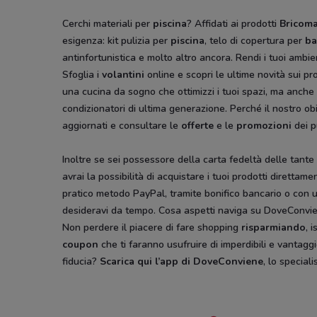
Cerchi materiali per
piscina
? Affidati ai prodotti
Bricom
esigenza: kit pulizia per
piscina
, telo di copertura per
ba
antinfortunistica e molto altro ancora. Rendi i tuoi ambien
Sfoglia i
volantini
online e scopri le ultime novità sui pr
una cucina da sogno che ottimizzi i tuoi spazi, ma anche t
condizionatori di ultima generazione. Perché il nostro obi
aggiornati e consultare le
offerte
e le
promozioni
dei p
Inoltre se sei possessore della carta fedeltà delle tante 
avrai la possibilità di acquistare i tuoi prodotti diretta
pratico metodo PayPal, tramite bonifico bancario o con u
desideravi da tempo. Cosa aspetti naviga su DoveConvien
Non perdere il piacere di fare shopping
risparmiando
, 
coupon
che ti faranno usufruire di imperdibili e vantagg
fiducia?
Scarica qui l’app di DoveConviene
, lo special