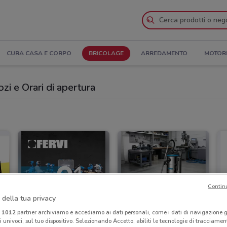
CURA CASA E CORPO
BRICOLAGE
ARREDAMENTO
MOTOR
ozi e Orari di apertura
Contin
 della tua privacy
i
1012
partner archiviamo e accediamo ai dati personali, come i dati di navigazione g
ri univoci, sul tuo dispositivo. Selezionando Accetto, abiliti le tecnologie di tracciame