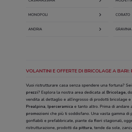
CASAMASSIMA
MOLFETT
MONOPOLI
CORATO
ANDRIA
GRAVINA 
VOLANTINI E OFFERTE DI BRICOLAGE A BARI
Vuoi ristrutturare casa senza spendere una fortuna? Se
prezzi
? Esplora la nostra area dedicata al
Bricolage
,
do
vendita al dettaglio e all’ingrosso di prodotti bricolage e 
Prealpina
,
Iperceramica
e tanto altro. Prima di andare 
promozioni
che più ti soddisfano. Una vasta gamma di p
gonfiabili e prefabbricate, piante da
fiori
stagionali
,
ogge
ristrutturazione, prodotti da
pittura
, tende da sole, zanz