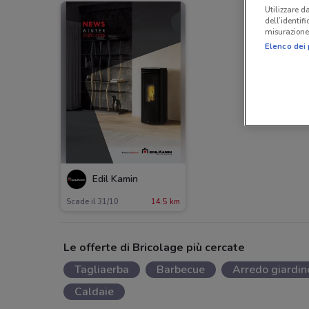
Utilizzare da
dell’identif
misurazione 
Elenco dei 
Edil Kamin
Scade il 31/10
14.5 km
Le offerte di Bricolage più cercate
Tagliaerba
Barbecue
Arredo giardin
Caldaie