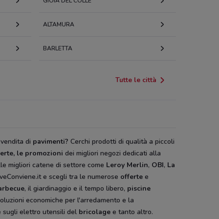
GIOIA DEL COLLE
ALTAMURA
BARLETTA
Tutte le città
 vendita di
pavimenti?
Cerchi prodotti di qualità a piccoli
ferte, le promozioni
dei migliori negozi dedicati alla
le migliori catene di settore come
Leroy Merlin
,
OBI
,
La
veConviene.it e scegli tra le numerose
offerte
e
arbecue
, il giardinaggio e il tempo libero,
piscine
 soluzioni economiche per l'arredamento e la
 sugli elettro utensili del
bricolage
e tanto altro.