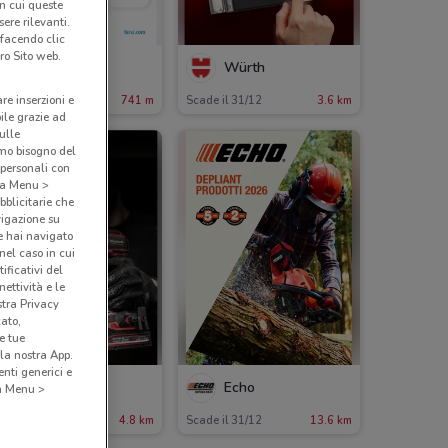
in cui queste
ere rilevanti.
 facendo clic
ro Sito web.
Fervi
Würth
are inserzioni e
ade il 31/12
741 m
Scade il 31/12
3.6 km
bile grazie ad
sulle
amo bisogno del
 personali con
o a Menu >
bblicitarie che
vigazione su
e hai navigato
(nel caso in cui
ificativi del
ettività e le
stra Privacy
cato,
e tue
la nostra App.
nti generici e
Einhell
Echo
 a Menu >
ade il 31/12
4.8 km
Scade il 31/12
13.6 km