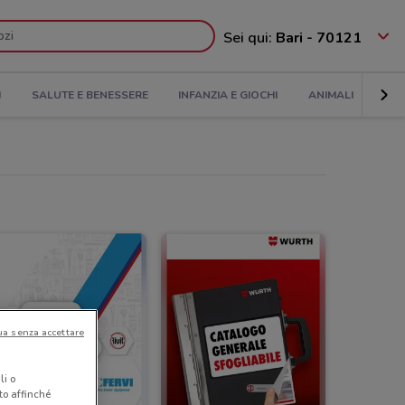
Sei qui:
Bari - 70121
I
SALUTE E BENESSERE
INFANZIA E GIOCHI
ANIMALI
SPO
ua senza accettare
li o
nto affinché