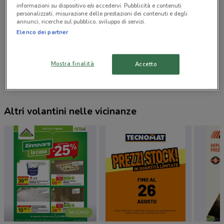
Via G. Mazzini, 33 Bitritto
informazioni su dispositivo e/o accedervi. Pubblicità e contenuti
personalizzati, misurazione delle prestazioni dei contenuti e degli
10.2 km
annunci, ricerche sul pubblico, sviluppo di servizi.
Elenco dei partner
Vâ° Strada Viale Europa, 11 Bitonto
17 km
Mostra finalità
Accetto
Tutti i negozi Einhell
Altri volantini nelle vicinanze
NUOVO