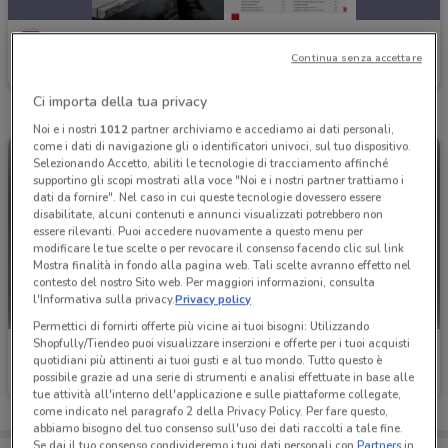
Einhell
Continua senza accettare
Scade il 31/12
4.8 km
Ci importa della tua privacy
Noi e i nostri
1012
partner archiviamo e accediamo ai dati personali,
come i dati di navigazione gli o identificatori univoci, sul tuo dispositivo.
Selezionando Accetto, abiliti le tecnologie di tracciamento affinché
supportino gli scopi mostrati alla voce "Noi e i nostri partner trattiamo i
dati da fornire". Nel caso in cui queste tecnologie dovessero essere
disabilitate, alcuni contenuti e annunci visualizzati potrebbero non
essere rilevanti. Puoi accedere nuovamente a questo menu per
modificare le tue scelte o per revocare il consenso facendo clic sul link
Mostra finalità in fondo alla pagina web. Tali scelte avranno effetto nel
contesto del nostro Sito web. Per maggiori informazioni, consulta
l'Informativa sulla privacy.
Privacy policy
Permettici di fornirti offerte più vicine ai tuoi bisogni: Utilizzando
Shopfully/Tiendeo puoi visualizzare inserzioni e offerte per i tuoi acquisti
Einhell
Einhell
quotidiani più attinenti ai tuoi gusti e al tuo mondo. Tutto questo è
possibile grazie ad una serie di strumenti e analisi effettuate in base alle
Scade il 31/12
4.8 km
Scade il 31/12
4.8 km
tue attività all'interno dell'applicazione e sulle piattaforme collegate,
come indicato nel paragrafo 2 della Privacy Policy. Per fare questo,
abbiamo bisogno del tuo consenso sull'uso dei dati raccolti a tale fine.
Se dai il tuo consenso condivideremo i tuoi dati personali con
Partners
in