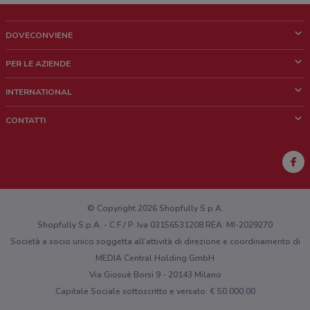
DOVECONVIENE
Cos'è DoveConviene
PER LE AZIENDE
Chi siamo
Cosa facciamo
INTERNATIONAL
News e media
Richieste commerciali e marketing
Brazil
CONTATTI
Lavora con noi
Mexico
Segnalazione punto vendita
France
Segnalazione Volantino
Australia
Hai un malfunzionamento sul web o sull'app?
New Zealand
© Copyright 2026 Shopfully S.p.A.
Shopfully S.p.A. - C.F / P. Iva 03156531208 REA: MI-2029270
Società a socio unico soggetta all’attività di direzione e coordinamento di
MEDIA Central Holding GmbH
Via Giosuè Borsi 9 - 20143 Milano
Capitale Sociale sottoscritto e versato: € 50.000,00