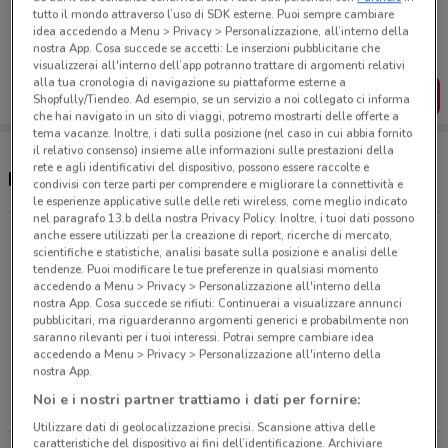
Porta DoveConviene sempre con te!
tutto il mondo attraverso l’uso di SDK esterne. Puoi sempre cambiare
Puoi trovare le migliori offerte dei negozi vicino a te,
idea accedendo a Menu > Privacy > Personalizzazione, all’interno della
salvarle e creare la tua lista del risparmio, comodamente
nostra App. Cosa succede se accetti: Le inserzioni pubblicitarie che
dal tuo cellulare.
visualizzerai all'interno dell’app potranno trattare di argomenti relativi
alla tua cronologia di navigazione su piattaforme esterne a
SCARICA L’APP
Shopfully/Tiendeo. Ad esempio, se un servizio a noi collegato ci informa
che hai navigato in un sito di viaggi, potremo mostrarti delle offerte a
tema vacanze. Inoltre, i dati sulla posizione (nel caso in cui abbia fornito
il relativo consenso) insieme alle informazioni sulle prestazioni della
rete e agli identificativi del dispositivo, possono essere raccolte e
Negozi Einhell a Bari
condivisi con terze parti per comprendere e migliorare la connettività e
le esperienze applicative sulle delle reti wireless, come meglio indicato
nel paragrafo 13.b della nostra Privacy Policy. Inoltre, i tuoi dati possono
anche essere utilizzati per la creazione di report, ricerche di mercato,
Via De Blasio, 1 Bari
scientifiche e statistiche, analisi basate sulla posizione e analisi delle
4.8 km
tendenze. Puoi modificare le tue preferenze in qualsiasi momento
accedendo a Menu > Privacy > Personalizzazione all'interno della
nostra App. Cosa succede se rifiuti: Continuerai a visualizzare annunci
Sp.1 Bari-Modugno Km 0,800 Modugno
pubblicitari, ma riguarderanno argomenti generici e probabilmente non
6.8 km
saranno rilevanti per i tuoi interessi. Potrai sempre cambiare idea
accedendo a Menu > Privacy > Personalizzazione all'interno della
nostra App.
Via Giovanni Battista Pirelli Triggiano
Noi e i nostri partner trattiamo i dati per fornire:
8.4 km
Utilizzare dati di geolocalizzazione precisi. Scansione attiva delle
caratteristiche del dispositivo ai fini dell’identificazione. Archiviare