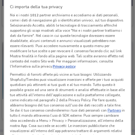
Ci importa della tua privacy
Fervi
Noi e i nostri
1012
partner archiviamo e accediamo ai dati personali,
come i dati di navigazione gli o identificatori univoci, sul tuo dispositivo.
Scade il 31/12
741 m
Selezionando Accetto, abiliti le tecnologie di tracciamento affinché
supportino gli scopi mostrati alla voce "Noi e i nostri partner trattiamo i
dati da fornire". Nel caso in cui queste tecnologie dovessero essere
disabilitate, alcuni contenuti e annunci visualizzati potrebbero non
essere rilevanti. Puoi accedere nuovamente a questo menu per
modificare le tue scelte o per revocare il consenso facendo clic sul link
Mostra finalità in fondo alla pagina web. Tali scelte avranno effetto nel
contesto del nostro Sito web. Per maggiori informazioni, consulta
l'Informativa sulla privacy.
Privacy policy
Permettici di fornirti offerte più vicine ai tuoi bisogni: Utilizzando
Shopfully/Tiendeo puoi visualizzare inserzioni e offerte per i tuoi acquisti
quotidiani più attinenti ai tuoi gusti e al tuo mondo. Tutto questo è
possibile grazie ad una serie di strumenti e analisi effettuate in base alle
tue attività all'interno dell'applicazione e sulle piattaforme collegate,
come indicato nel paragrafo 2 della Privacy Policy. Per fare questo,
abbiamo bisogno del tuo consenso sull'uso dei dati raccolti a tale fine.
Fervi
Fervi
Se dai il tuo consenso condivideremo i tuoi dati personali con
Partners
in
tutto il mondo attraverso l’uso di SDK esterne. Puoi sempre cambiare
Scade il 31/12
741 m
Scade il 31/12
741 m
idea accedendo a Menu > Privacy > Personalizzazione, all’interno della
nostra App. Cosa succede se accetti: Le inserzioni pubblicitarie che
visualizzerai all'interno dell’app potranno trattare di argomenti relativi