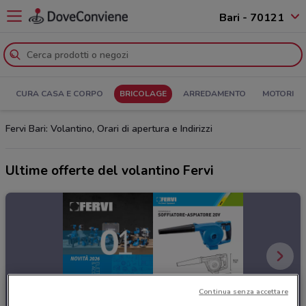
Bari - 70121
CURA CASA E CORPO
BRICOLAGE
ARREDAMENTO
MOTORI
Fervi Bari: Volantino, Orari di apertura e Indirizzi
Ultime offerte del volantino Fervi
Continua senza accettare