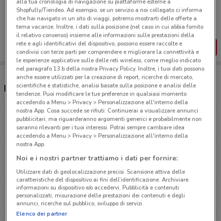
alla tua cronologia di navigazione su piattaforme esterne a
Porta DoveConviene sempre con te!
Shopfully/Tiendeo. Ad esempio, se un servizio a noi collegato ci informa
Puoi trovare le migliori offerte dei negozi vicino a te,
che hai navigato in un sito di viaggi, potremo mostrarti delle offerte a
salvarle e creare la tua lista del risparmio, comodamente
tema vacanze. Inoltre, i dati sulla posizione (nel caso in cui abbia fornito
dal tuo cellulare.
il relativo consenso) insieme alle informazioni sulle prestazioni della
rete e agli identificativi del dispositivo, possono essere raccolte e
SCARICA L’APP
condivisi con terze parti per comprendere e migliorare la connettività e
le esperienze applicative sulle delle reti wireless, come meglio indicato
nel paragrafo 13.b della nostra Privacy Policy. Inoltre, i tuoi dati possono
anche essere utilizzati per la creazione di report, ricerche di mercato,
scientifiche e statistiche, analisi basate sulla posizione e analisi delle
Negozi Fervi a Bari
tendenze. Puoi modificare le tue preferenze in qualsiasi momento
accedendo a Menu > Privacy > Personalizzazione all'interno della
nostra App. Cosa succede se rifiuti: Continuerai a visualizzare annunci
VIA DORONZO, 1 Barletta
pubblicitari, ma riguarderanno argomenti generici e probabilmente non
saranno rilevanti per i tuoi interessi. Potrai sempre cambiare idea
740 m
accedendo a Menu > Privacy > Personalizzazione all'interno della
nostra App.
VIA MAGNA GRECIA 49/53C Bari
Noi e i nostri partner trattiamo i dati per fornire:
1.5 km
Utilizzare dati di geolocalizzazione precisi. Scansione attiva delle
caratteristiche del dispositivo ai fini dell’identificazione. Archiviare
informazioni su dispositivo e/o accedervi. Pubblicità e contenuti
VIA BRIGATA REGINA, 33/A Bari
personalizzati, misurazione delle prestazioni dei contenuti e degli
2.2 km
annunci, ricerche sul pubblico, sviluppo di servizi.
Elenco dei partner