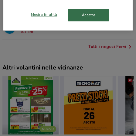
VIA B. BUOZZI N. 68 Bari
4.2 km
Mostra finalità
Accetto
VIA D.ALIGHIERI 21 Ceglie Del Campo
6.1 km
Tutti i negozi Fervi
Altri volantini nelle vicinanze
NUOVO