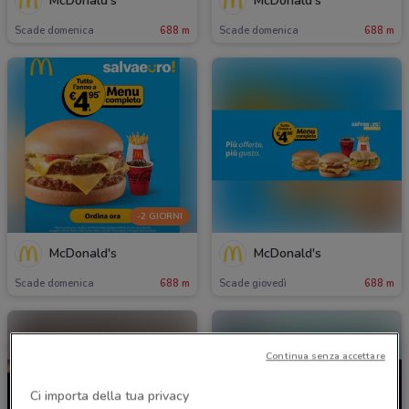
McDonald's
McDonald's
Scade domenica
688 m
Scade domenica
688 m
-2 GIORNI
McDonald's
McDonald's
Scade domenica
688 m
Scade giovedì
688 m
Continua senza accettare
Ci importa della tua privacy