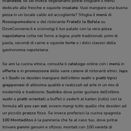
irlandese
, se sei invece vegetariano potrai sfogliare il menù
dedicato alle fresche e squisite
insalate
. Vuoi mangiare una buona
pizza
in un locale caldo ed accogliente? Sfoglia il
menù
di
Rossopomodoro
o del ristorante
Fratelli la Bufala
su
DoveConviene.it e sconvolgi il tuo palato con la vera
pizza
napoletana
cotta nel forno a legna, piatti tradizionali, primi di
pasta, secondi di carne e squisite
torte
o i dolci classici della
gastronomia napoletana.
Se ami la cucina etnica, consulta il
catalogo
online con i
menù
in
offerta
e in
promozione
delle varie catene di ristoranti etnici.
Japs
e
I-Sushi
se desideri mangiare dell'ottimo
sushi
o
piatti tipici
giapponesi
di altissima qualità e realizzati ad arte in un mix di
modernità e tradizione;
Sushiko
dove poter gustare dell'ottimo
sushi
o
piatti orientali
a buffet o sederti al kaiten (rullo) con la
formula
all you can eat
, ovvero mangi tutto quello che desideri ad
un piccolo
prezzo
fisso. Se invece preferisci la cucina spagnola
100 Montaditos
è la panineria che fa al caso tuo, dove potrai
trovare
panini
genuini e sfiziosi, montati con 100 varietà di