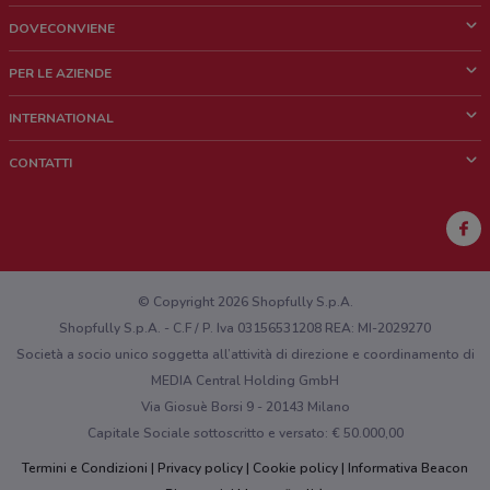
DOVECONVIENE
Cos'è DoveConviene
PER LE AZIENDE
Chi siamo
Cosa facciamo
INTERNATIONAL
News e media
Richieste commerciali e marketing
Brazil
CONTATTI
Lavora con noi
Mexico
Segnalazione punto vendita
France
Segnalazione Volantino
Australia
Hai un malfunzionamento sul web o sull'app?
New Zealand
© Copyright 2026 Shopfully S.p.A.
Shopfully S.p.A. - C.F / P. Iva 03156531208 REA: MI-2029270
Società a socio unico soggetta all’attività di direzione e coordinamento di
MEDIA Central Holding GmbH
Via Giosuè Borsi 9 - 20143 Milano
Capitale Sociale sottoscritto e versato: € 50.000,00
Termini e Condizioni
Privacy policy
Cookie policy
Informativa Beacon