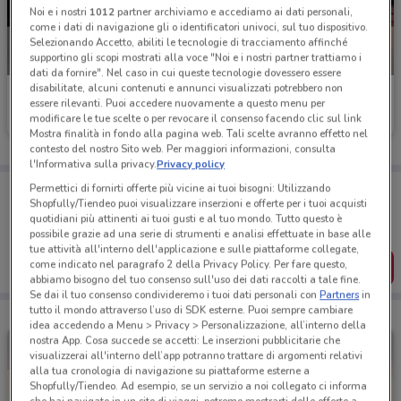
Noi e i nostri
1012
partner archiviamo e accediamo ai dati personali,
come i dati di navigazione gli o identificatori univoci, sul tuo dispositivo.
Selezionando Accetto, abiliti le tecnologie di tracciamento affinché
supportino gli scopi mostrati alla voce "Noi e i nostri partner trattiamo i
NUOVO
NUOVO
dati da fornire". Nel caso in cui queste tecnologie dovessero essere
disabilitate, alcuni contenuti e annunci visualizzati potrebbero non
Burger King
Burger King
essere rilevanti. Puoi accedere nuovamente a questo menu per
modificare le tue scelte o per revocare il consenso facendo clic sul link
Scade il 30/09
706 m
Scade il 31/08
706 m
Mostra finalità in fondo alla pagina web. Tali scelte avranno effetto nel
contesto del nostro Sito web. Per maggiori informazioni, consulta
l'Informativa sulla privacy.
Privacy policy
Porta DoveConviene sempre con te!
Permettici di fornirti offerte più vicine ai tuoi bisogni: Utilizzando
Shopfully/Tiendeo puoi visualizzare inserzioni e offerte per i tuoi acquisti
Puoi trovare le migliori offerte dei negozi vicino a te,
quotidiani più attinenti ai tuoi gusti e al tuo mondo. Tutto questo è
salvarle e creare la tua lista del risparmio, comodamente
dal tuo cellulare.
possibile grazie ad una serie di strumenti e analisi effettuate in base alle
tue attività all'interno dell'applicazione e sulle piattaforme collegate,
come indicato nel paragrafo 2 della Privacy Policy. Per fare questo,
SCARICA L’APP
abbiamo bisogno del tuo consenso sull'uso dei dati raccolti a tale fine.
Se dai il tuo consenso condivideremo i tuoi dati personali con
Partners
in
tutto il mondo attraverso l’uso di SDK esterne. Puoi sempre cambiare
idea accedendo a Menu > Privacy > Personalizzazione, all’interno della
nostra App. Cosa succede se accetti: Le inserzioni pubblicitarie che
visualizzerai all'interno dell’app potranno trattare di argomenti relativi
alla tua cronologia di navigazione su piattaforme esterne a
Shopfully/Tiendeo. Ad esempio, se un servizio a noi collegato ci informa