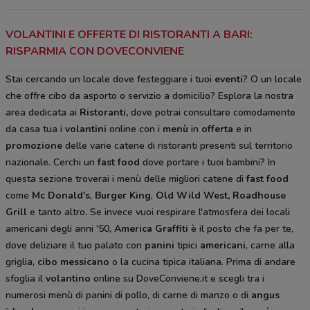
VOLANTINI E OFFERTE DI RISTORANTI A BARI:
RISPARMIA CON DOVECONVIENE
Stai cercando un locale dove festeggiare i tuoi
eventi
? O un locale
che offre cibo da asporto o servizio a domicilio? Esplora la nostra
area dedicata ai
Ristoranti,
dove potrai consultare comodamente
da casa tua i
volantini
online con i
menù
in
offerta
e in
promozione
delle varie catene di ristoranti presenti sul territorio
nazionale. Cerchi un
fast food
dove portare i tuoi bambini? In
questa sezione troverai i menù delle migliori catene di
fast food
come
Mc Donald's
,
Burger King
,
Old Wild West, Roadhouse
Grill
e tanto altro
.
Se invece vuoi respirare l'atmosfera dei locali
americani degli anni '50,
America Graffiti
è il posto che fa per te,
dove deliziare il tuo palato con
panini
tipici
americani
, carne alla
griglia,
cibo messicano
o la cucina tipica italiana. Prima di andare
sfoglia il
volantino
online su DoveConviene.it e scegli tra i
numerosi menù di panini di pollo, di carne di manzo o di
angus