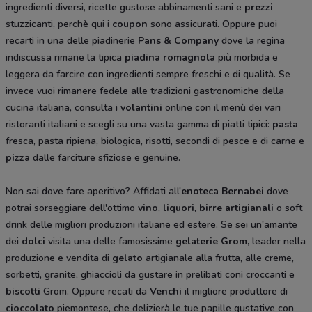
ingredienti diversi, ricette gustose abbinamenti sani e
prezzi
stuzzicanti, perchè qui i
coupon
sono assicurati. Oppure puoi
recarti in una delle piadinerie
Pans & Company
dove la regina
indiscussa rimane la tipica
piadina romagnola
più morbida e
leggera da farcire con ingredienti sempre freschi e di qualità. Se
invece vuoi rimanere fedele alle tradizioni gastronomiche della
cucina italiana, consulta i
volantini
online con il menù dei vari
ristoranti italiani e scegli su una vasta gamma di piatti tipici:
pasta
fresca, pasta ripiena, biologica, risotti, secondi di pesce e di carne e
pizza
dalle farciture sfiziose e genuine.
Non sai dove fare aperitivo? Affidati all'
enoteca Bernabei
dove
potrai sorseggiare dell'ottimo
vino
,
liquori
,
birre artigianali
o soft
drink delle migliori produzioni italiane ed estere. Se sei un'amante
dei
dolci
visita una delle famosissime
gelaterie Grom,
leader nella
produzione e vendita di
gelato
artigianale alla frutta, alle creme,
sorbetti, granite, ghiaccioli da gustare in prelibati coni croccanti e
biscotti
Grom. Oppure recati da
Venchi
il migliore produttore di
cioccolato
piemontese, che delizierà le tue papille gustative con