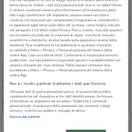
che hai navigato in un sito di viaggi, potremo mostrarti delle offerte a
tema vacanze. Inoltre, i dati sulla posizione (nel caso in cui abbia fornito
il relativo consenso) insieme alle informazioni sulle prestazioni della
rete e agli identificativi del dispositivo, possono essere raccolte e
condivisi con terze parti per comprendere e migliorare la connettività e
le esperienze applicative sulle delle reti wireless, come meglio indicato
nel paragrafo 13.b della nostra Privacy Policy. Inoltre, i tuoi dati possono
anche essere utilizzati per la creazione di report, ricerche di mercato,
Burger King
Burger King
scientifiche e statistiche, analisi basate sulla posizione e analisi delle
tendenze. Puoi modificare le tue preferenze in qualsiasi momento
Scade il 07/09
706 m
Scade il 14/12
706 m
accedendo a Menu > Privacy > Personalizzazione all'interno della
nostra App. Cosa succede se rifiuti: Continuerai a visualizzare annunci
pubblicitari, ma riguarderanno argomenti generici e probabilmente non
saranno rilevanti per i tuoi interessi. Potrai sempre cambiare idea
accedendo a Menu > Privacy > Personalizzazione all'interno della
nostra App.
Noi e i nostri partner trattiamo i dati per fornire:
Utilizzare dati di geolocalizzazione precisi. Scansione attiva delle
caratteristiche del dispositivo ai fini dell’identificazione. Archiviare
informazioni su dispositivo e/o accedervi. Pubblicità e contenuti
personalizzati, misurazione delle prestazioni dei contenuti e degli
annunci, ricerche sul pubblico, sviluppo di servizi.
Elenco dei partner
Burger King
Rossopomodoro
Scade il 31/12
706 m
Scade il 31/08
3.4 km