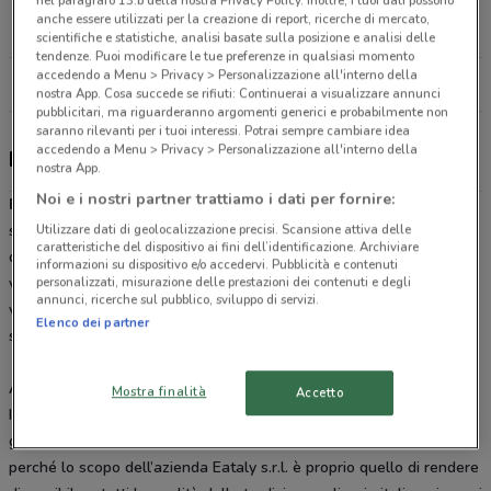
nel paragrafo 13.b della nostra Privacy Policy. Inoltre, i tuoi dati possono
Fiera Del Levante Lungomare Starita, 4 Bari
anche essere utilizzati per la creazione di report, ricerche di mercato,
3.8 km
APERTO
scientifiche e statistiche, analisi basate sulla posizione e analisi delle
tendenze. Puoi modificare le tue preferenze in qualsiasi momento
accedendo a Menu > Privacy > Personalizzazione all'interno della
Tutti i negozi Eataly
nostra App. Cosa succede se rifiuti: Continuerai a visualizzare annunci
pubblicitari, ma riguarderanno argomenti generici e probabilmente non
saranno rilevanti per i tuoi interessi. Potrai sempre cambiare idea
accedendo a Menu > Privacy > Personalizzazione all'interno della
Eataly - offerte, ristoranti e orari
nostra App.
Noi e i nostri partner trattiamo i dati per fornire:
Eataly
è una catena di negozi specializzati nella vendita e
Utilizzare dati di geolocalizzazione precisi. Scansione attiva delle
somministrazione di prodotti alimentari di qualità ed esportatori
caratteristiche del dispositivo ai fini dell’identificazione. Archiviare
della cucina mediterranea nel mondo. Tante
offerte
sui prodotti in
informazioni su dispositivo e/o accedervi. Pubblicità e contenuti
personalizzati, misurazione delle prestazioni dei contenuti e degli
vendita da
Eataly
nel volantino online, consultabile dove e quando
annunci, ricerche sul pubblico, sviluppo di servizi.
vuoi su DoveConviene.it o direttamente dal tuo telefonino,
Elenco dei partner
scaricando l’
app
.
Alla tua portata
Mostra finalità
Accetto
I
prezzi Eataly
sono molto ragionevoli, perché frutto di un risparmio
già nel momento della produzione e distribuzione degli alimenti e
perché lo scopo dell’azienda Eataly s.r.l. è proprio quello di rendere