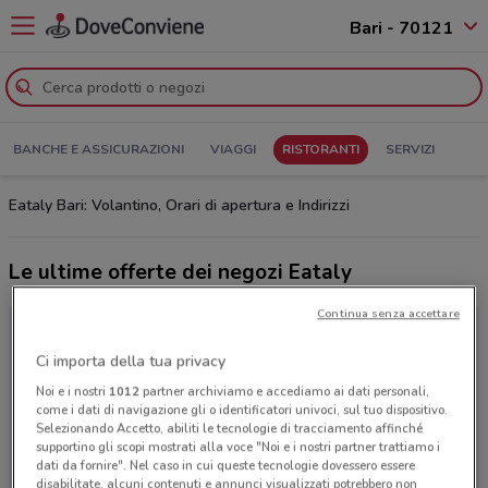
Bari - 70121
BANCHE E ASSICURAZIONI
VIAGGI
RISTORANTI
SERVIZI
Eataly Bari: Volantino, Orari di apertura e Indirizzi
Le ultime offerte dei negozi Eataly
Continua senza accettare
Ci importa della tua privacy
Noi e i nostri
1012
partner archiviamo e accediamo ai dati personali,
come i dati di navigazione gli o identificatori univoci, sul tuo dispositivo.
Selezionando Accetto, abiliti le tecnologie di tracciamento affinché
supportino gli scopi mostrati alla voce "Noi e i nostri partner trattiamo i
dati da fornire". Nel caso in cui queste tecnologie dovessero essere
disabilitate, alcuni contenuti e annunci visualizzati potrebbero non