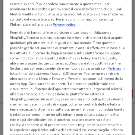
essere rilevanti. Puoi accedere nuovamente a questo menu per
modificare le tue scelte o per revocare il consenso facendo clic sul link
Mostra finalità in fondo alla pagina web. Tali scelte avranno effetto nel
contesto del nostro Sito web. Per maggiori informazioni, consulta
Ci dispiace, al momento non abbiamo pubblicato
l'Informativa sulla privacy.
Privacy policy
volantini nella tua zona. Riprova più tardi.
Permettici di fornirti offerte più vicine ai tuoi bisogni: Utilizzando
Shopfully/Tiendeo puoi visualizzare inserzioni e offerte per i tuoi acquisti
quotidiani più attinenti ai tuoi gusti e al tuo mondo. Tutto questo è
possibile grazie ad una serie di strumenti e analisi effettuate in base alle
tue attività all'interno dell'applicazione e sulle piattaforme collegate,
come indicato nel paragrafo 2 della Privacy Policy. Per fare questo,
abbiamo bisogno del tuo consenso sull'uso dei dati raccolti a tale fine.
Porta DoveConviene sempre con te!
Se dai il tuo consenso condivideremo i tuoi dati personali con
Partners
in
Puoi trovare le migliori offerte dei negozi vicino a te,
tutto il mondo attraverso l’uso di SDK esterne. Puoi sempre cambiare
salvarle e creare la tua lista del risparmio, comodamente
idea accedendo a Menu > Privacy > Personalizzazione, all’interno della
dal tuo cellulare.
nostra App. Cosa succede se accetti: Le inserzioni pubblicitarie che
visualizzerai all'interno dell’app potranno trattare di argomenti relativi
SCARICA L’APP
alla tua cronologia di navigazione su piattaforme esterne a
Shopfully/Tiendeo. Ad esempio, se un servizio a noi collegato ci informa
che hai navigato in un sito di viaggi, potremo mostrarti delle offerte a
tema vacanze. Inoltre, i dati sulla posizione (nel caso in cui abbia fornito
il relativo consenso) insieme alle informazioni sulle prestazioni della
Ristoranti e orari Eataly
rete e agli identificativi del dispositivo, possono essere raccolte e
condivisi con terze parti per comprendere e migliorare la connettività e
le esperienze applicative sulle delle reti wireless, come meglio indicato