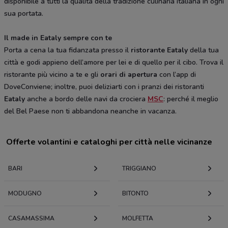
disponibile a tutti la qualità della tradizione culinaria italiana in ogni
sua portata.
Il made in Eataly sempre con te
Porta a cena la tua fidanzata presso il
ristorante Eataly
della tua
città e godi appieno dell’amore per lei e di quello per il cibo. Trova il
ristorante più vicino a te e gli
orari di apertura
con l’app di
DoveConviene; inoltre, puoi deliziarti con i pranzi dei ristoranti
Eataly
anche a bordo delle navi da crociera
MSC
: perché il meglio
del Bel Paese non ti abbandona neanche in vacanza.
Offerte volantini e cataloghi per città nelle vicinanze
BARI
TRIGGIANO
MODUGNO
BITONTO
CASAMASSIMA
MOLFETTA