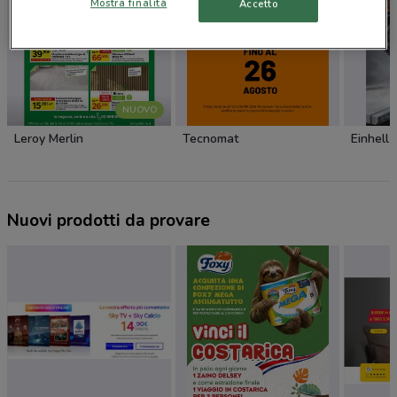
Mostra finalità
Accetto
NUOVO
Leroy Merlin
Tecnomat
Einhell
Nuovi prodotti da provare