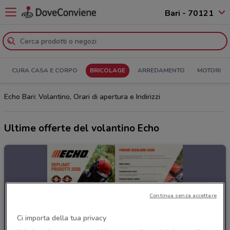
Bari - 70121
CURA CASA E CORPO
BRICOLAGE
ARREDAMENTO
MOTORI
Echo Bari: Volantino, Orari di apertura e Indirizzi
Ultime offerte del volantino Echo
Continua senza accettare
Ci importa della tua privacy