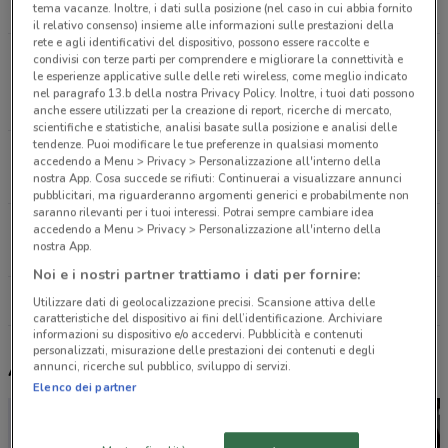
14.4 km
tema vacanze. Inoltre, i dati sulla posizione (nel caso in cui abbia fornito
il relativo consenso) insieme alle informazioni sulle prestazioni della
rete e agli identificativi del dispositivo, possono essere raccolte e
C.SO VITTORIO EMANUELE, 233 Sannicandro Di
condivisi con terze parti per comprendere e migliorare la connettività e
le esperienze applicative sulle delle reti wireless, come meglio indicato
Bari
nel paragrafo 13.b della nostra Privacy Policy. Inoltre, i tuoi dati possono
14.4 km
anche essere utilizzati per la creazione di report, ricerche di mercato,
scientifiche e statistiche, analisi basate sulla posizione e analisi delle
tendenze. Puoi modificare le tue preferenze in qualsiasi momento
Via Piccinni, 78 Toritto
accedendo a Menu > Privacy > Personalizzazione all'interno della
21.9 km
nostra App. Cosa succede se rifiuti: Continuerai a visualizzare annunci
pubblicitari, ma riguarderanno argomenti generici e probabilmente non
saranno rilevanti per i tuoi interessi. Potrai sempre cambiare idea
VIA TRIPOLI 111/DE Terlizzi
accedendo a Menu > Privacy > Personalizzazione all'interno della
nostra App.
27.4 km
Noi e i nostri partner trattiamo i dati per fornire:
Tutti i negozi Echo
Utilizzare dati di geolocalizzazione precisi. Scansione attiva delle
caratteristiche del dispositivo ai fini dell’identificazione. Archiviare
informazioni su dispositivo e/o accedervi. Pubblicità e contenuti
personalizzati, misurazione delle prestazioni dei contenuti e degli
Altri volantini nelle vicinanze
annunci, ricerche sul pubblico, sviluppo di servizi.
Elenco dei partner