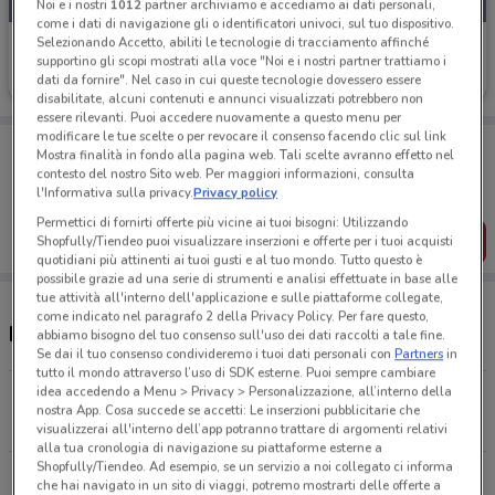
Noi e i nostri
1012
partner archiviamo e accediamo ai dati personali,
come i dati di navigazione gli o identificatori univoci, sul tuo dispositivo.
Selezionando Accetto, abiliti le tecnologie di tracciamento affinché
Echo
supportino gli scopi mostrati alla voce "Noi e i nostri partner trattiamo i
dati da fornire". Nel caso in cui queste tecnologie dovessero essere
Scade il 31/12
13.6 km
disabilitate, alcuni contenuti e annunci visualizzati potrebbero non
essere rilevanti. Puoi accedere nuovamente a questo menu per
modificare le tue scelte o per revocare il consenso facendo clic sul link
Porta DoveConviene sempre con te!
Mostra finalità in fondo alla pagina web. Tali scelte avranno effetto nel
Puoi trovare le migliori offerte dei negozi vicino a te,
contesto del nostro Sito web. Per maggiori informazioni, consulta
salvarle e creare la tua lista del risparmio, comodamente
l'Informativa sulla privacy.
Privacy policy
dal tuo cellulare.
Permettici di fornirti offerte più vicine ai tuoi bisogni: Utilizzando
SCARICA L’APP
Shopfully/Tiendeo puoi visualizzare inserzioni e offerte per i tuoi acquisti
quotidiani più attinenti ai tuoi gusti e al tuo mondo. Tutto questo è
possibile grazie ad una serie di strumenti e analisi effettuate in base alle
tue attività all'interno dell'applicazione e sulle piattaforme collegate,
come indicato nel paragrafo 2 della Privacy Policy. Per fare questo,
Negozi Echo a Bari
abbiamo bisogno del tuo consenso sull'uso dei dati raccolti a tale fine.
Se dai il tuo consenso condivideremo i tuoi dati personali con
Partners
in
tutto il mondo attraverso l’uso di SDK esterne. Puoi sempre cambiare
idea accedendo a Menu > Privacy > Personalizzazione, all’interno della
Via Trieste, 23 Noicattaro
nostra App. Cosa succede se accetti: Le inserzioni pubblicitarie che
13.6 km
visualizzerai all'interno dell’app potranno trattare di argomenti relativi
alla tua cronologia di navigazione su piattaforme esterne a
Shopfully/Tiendeo. Ad esempio, se un servizio a noi collegato ci informa
Corso Vittorio Emanuele, 233 Sannicandro Di Bari
che hai navigato in un sito di viaggi, potremo mostrarti delle offerte a