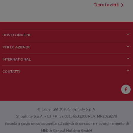
Tutte le città
DOVECONVIENE
Cos'è DoveConviene
PER LE AZIENDE
Chi siamo
Cosa facciamo
INTERNATIONAL
News e media
Richieste commerciali e marketing
Brazil
CONTATTI
Lavora con noi
Mexico
Segnalazione punto vendita
France
Segnalazione Volantino
Australia
Hai un malfunzionamento sul web o sull'app?
New Zealand
© Copyright 2026 Shopfully S.p.A.
Shopfully S.p.A. - C.F / P. Iva 03156531208 REA: MI-2029270
Società a socio unico soggetta all’attività di direzione e coordinamento di
MEDIA Central Holding GmbH