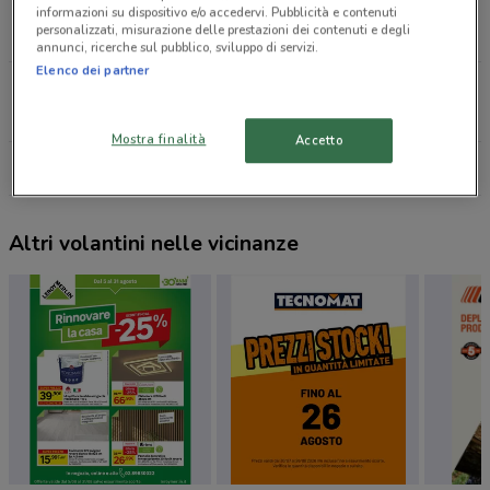
Via G. Mazzini, 33 Bitritto
informazioni su dispositivo e/o accedervi. Pubblicità e contenuti
personalizzati, misurazione delle prestazioni dei contenuti e degli
10.2 km
annunci, ricerche sul pubblico, sviluppo di servizi.
Elenco dei partner
Vâ° Strada Viale Europa, 11 Bitonto
17 km
Mostra finalità
Accetto
Tutti i negozi Einhell
Altri volantini nelle vicinanze