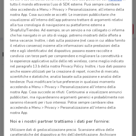
Porta DoveConviene sempre con te!
tutto il mondo attraverso l’uso di SDK esterne. Puoi sempre cambiare
Puoi trovare le migliori offerte dei negozi vicino a te,
idea accedendo a Menu > Privacy > Personalizzazione, all’interno della
salvarle e creare la tua lista del risparmio, comodamente
nostra App. Cosa succede se accetti: Le inserzioni pubblicitarie che
dal tuo cellulare.
visualizzerai all'interno dell’app potranno trattare di argomenti relativi
alla tua cronologia di navigazione su piattaforme esterne a
SCARICA L’APP
Shopfully/Tiendeo. Ad esempio, se un servizio a noi collegato ci informa
che hai navigato in un sito di viaggi, potremo mostrarti delle offerte a
tema vacanze. Inoltre, i dati sulla posizione (nel caso in cui abbia fornito
il relativo consenso) insieme alle informazioni sulle prestazioni della
rete e agli identificativi del dispositivo, possono essere raccolte e
Negozi Einhell a Bari
condivisi con terze parti per comprendere e migliorare la connettività e
le esperienze applicative sulle delle reti wireless, come meglio indicato
nel paragrafo 13.b della nostra Privacy Policy. Inoltre, i tuoi dati possono
anche essere utilizzati per la creazione di report, ricerche di mercato,
Via De Blasio, 1 Bari
scientifiche e statistiche, analisi basate sulla posizione e analisi delle
4.8 km
tendenze. Puoi modificare le tue preferenze in qualsiasi momento
accedendo a Menu > Privacy > Personalizzazione all'interno della
nostra App. Cosa succede se rifiuti: Continuerai a visualizzare annunci
Sp.1 Bari-Modugno Km 0,800 Modugno
pubblicitari, ma riguarderanno argomenti generici e probabilmente non
6.8 km
saranno rilevanti per i tuoi interessi. Potrai sempre cambiare idea
accedendo a Menu > Privacy > Personalizzazione all'interno della
nostra App.
Via Giovanni Battista Pirelli Triggiano
Noi e i nostri partner trattiamo i dati per fornire:
8.4 km
Utilizzare dati di geolocalizzazione precisi. Scansione attiva delle
caratteristiche del dispositivo ai fini dell’identificazione. Archiviare