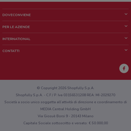
DOVECONVIENE
Cos'è DoveConviene
PER LE AZIENDE
Chi siamo
Cosa facciamo
INTERNATIONAL
News e media
Richieste commerciali e marketing
Brazil
CONTATTI
Lavora con noi
Mexico
Segnalazione punto vendita
France
Segnalazione Volantino
Australia
Hai un malfunzionamento sul web o sull'app?
New Zealand
© Copyright 2026 Shopfully S.p.A.
Shopfully S.p.A. - C.F / P. Iva 03156531208 REA: MI-2029270
Società a socio unico soggetta all’attività di direzione e coordinamento di
MEDIA Central Holding GmbH
Via Giosuè Borsi 9 - 20143 Milano
Capitale Sociale sottoscritto e versato: € 50.000,00