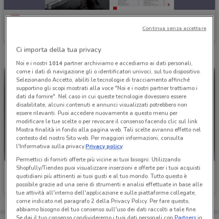
Einhell
Continua senza accettare
Scade il 31/12
4.8 km
Ci importa della tua privacy
Noi e i nostri
1014
partner archiviamo e accediamo ai dati personali,
come i dati di navigazione gli o identificatori univoci, sul tuo dispositivo.
Selezionando Accetto, abiliti le tecnologie di tracciamento affinché
supportino gli scopi mostrati alla voce "Noi e i nostri partner trattiamo i
dati da fornire". Nel caso in cui queste tecnologie dovessero essere
disabilitate, alcuni contenuti e annunci visualizzati potrebbero non
essere rilevanti. Puoi accedere nuovamente a questo menu per
modificare le tue scelte o per revocare il consenso facendo clic sul link
Mostra finalità in fondo alla pagina web. Tali scelte avranno effetto nel
contesto del nostro Sito web. Per maggiori informazioni, consulta
l'Informativa sulla privacy.
Privacy policy
Permettici di fornirti offerte più vicine ai tuoi bisogni: Utilizzando
Shopfully/Tiendeo puoi visualizzare inserzioni e offerte per i tuoi acquisti
Einhell
Einhell
quotidiani più attinenti ai tuoi gusti e al tuo mondo. Tutto questo è
possibile grazie ad una serie di strumenti e analisi effettuate in base alle
Scade il 31/12
4.8 km
Scade il 31/12
4.8 km
tue attività all'interno dell'applicazione e sulle piattaforme collegate,
come indicato nel paragrafo 2 della Privacy Policy. Per fare questo,
abbiamo bisogno del tuo consenso sull'uso dei dati raccolti a tale fine.
Se dai il tuo consenso condivideremo i tuoi dati personali con
Partners
in