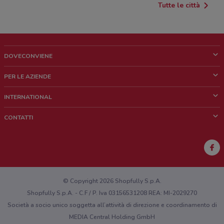
Tutte le città
DOVECONVIENE
Cos'è DoveConviene
PER LE AZIENDE
Chi siamo
Cosa facciamo
INTERNATIONAL
News e media
Richieste commerciali e marketing
Brazil
CONTATTI
Lavora con noi
Mexico
Segnalazione punto vendita
France
Segnalazione Volantino
Australia
Hai un malfunzionamento sul web o sull'app?
New Zealand
© Copyright 2026 Shopfully S.p.A.
Shopfully S.p.A. - C.F / P. Iva 03156531208 REA: MI-2029270
Società a socio unico soggetta all’attività di direzione e coordinamento di
MEDIA Central Holding GmbH