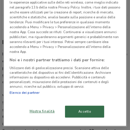
Viale Francesco de Blasio, 1 Bari
le esperienze applicative sulle delle reti wireless, come meglio indicato
nel paragrafo 13.b della nostra Privacy Policy. Inoltre, i tuoi dati possono
4.9 km
CHIUSO
anche essere utilizzati per la creazione di report, ricerche di mercato,
scientifiche e statistiche, analisi basate sulla posizione e analisi delle
Tutti i negozi Brico Casa
tendenze. Puoi modificare le tue preferenze in qualsiasi momento
accedendo a Menu > Privacy > Personalizzazione all'interno della
nostra App. Cosa succede se rifiuti: Continuerai a visualizzare annunci
pubblicitari, ma riguarderanno argomenti generici e probabilmente non
Brico Casa, offerte e negozi
saranno rilevanti per i tuoi interessi. Potrai sempre cambiare idea
accedendo a Menu > Privacy > Personalizzazione all'interno della
nostra App.
I due negozi
Brico Casa
sono specializzati nel settore del bricolage
Noi e i nostri partner trattiamo i dati per fornire:
e della ferramenta.
Brico Casa
offre migliaia di prodotti che si
possono acquistare nei vari reparti di arredo bagno, legno,
Utilizzare dati di geolocalizzazione precisi. Scansione attiva delle
caratteristiche del dispositivo ai fini dell’identificazione. Archiviare
giardinaggio, illuminazione, materiale elettrico, decorazione casa,
informazioni su dispositivo e/o accedervi. Pubblicità e contenuti
casalinghi e vernici.
personalizzati, misurazione delle prestazioni dei contenuti e degli
annunci, ricerche sul pubblico, sviluppo di servizi.
Elenco dei partner
Volantino Brico Casa
Se vuoi ristrutturare, rinnovare o decorare la tua casa, ogni mese
su DoveConviene pubblichiamo il nuovo
volantino Brico
Mostra finalità
Accetto
Casa
. Libera la voglia di fare, così recita lo slogan del negozio, che
in offerta vende tantissimi prodotti a prezzi agevolati, con