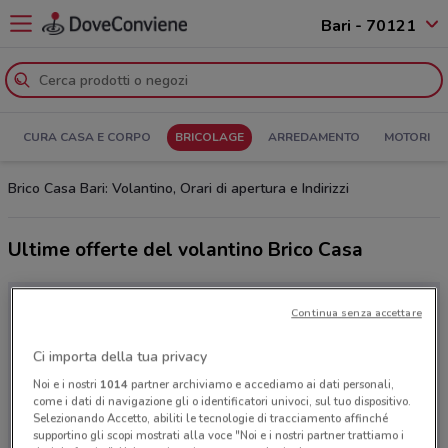
Bari - 70121
CURA CASA E CORPO
BRICOLAGE
ARREDAMENTO
MOTORI
Brico Casa Bari: Volantino, Orari di apertura e Indirizzi
Ultime offerte del volantino Brico Casa
Continua senza accettare
Ci importa della tua privacy
Noi e i nostri
1014
partner archiviamo e accediamo ai dati personali,
come i dati di navigazione gli o identificatori univoci, sul tuo dispositivo.
Selezionando Accetto, abiliti le tecnologie di tracciamento affinché
supportino gli scopi mostrati alla voce "Noi e i nostri partner trattiamo i