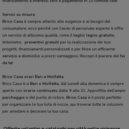
finanziamento a interessi zero e pagamento in 10 comode rate.
Servizi su misura
Brico Casa
è sempre attento alle esigenze e ai bisogni del
consumatore, ecco perché con l’aiuto di personale esperto ti offre
un servizio di altissima qualità, come il
taglio legno gratuito
,
tintometro,
preventivi gratuiti
per la realizzazione dei tuoi
progetti, finanziamenti personalizzati e per finire un efficiente
servizio a domicilio
a prezzi vantaggiosi. Riscopri il piacere del
fai
da te
!
Brico Casa orari Bari e Molfetta
Brico Casa è a
Bari
e
Molfetta
, dal lunedì alla domenica è sempre
aperto con
orario continuato
dalle 9 alle 21. Approfitta dell’ampio
parcheggio
e del punto di ristoro.
Brico Casa
è il posto perfetto
per organizzare la tua lista di nozze, qui troverai tutte le soluzioni
per arredare e decorare la tua casa.
Offerte volantini e cataloghi per città nelle vicinanze