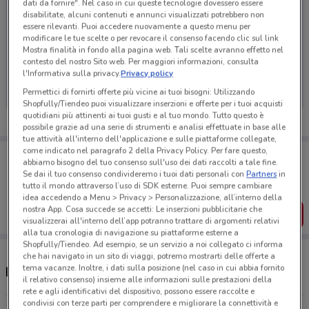
dati da fornire". Nel caso in cui queste tecnologie dovessero essere
disabilitate, alcuni contenuti e annunci visualizzati potrebbero non
essere rilevanti. Puoi accedere nuovamente a questo menu per
modificare le tue scelte o per revocare il consenso facendo clic sul link
Mostra finalità in fondo alla pagina web. Tali scelte avranno effetto nel
Ci dispiace, al momento non abbiamo pubblicato
contesto del nostro Sito web. Per maggiori informazioni, consulta
volantini nella tua zona. Riprova più tardi.
l'Informativa sulla privacy.
Privacy policy
Permettici di fornirti offerte più vicine ai tuoi bisogni: Utilizzando
Shopfully/Tiendeo puoi visualizzare inserzioni e offerte per i tuoi acquisti
quotidiani più attinenti ai tuoi gusti e al tuo mondo. Tutto questo è
possibile grazie ad una serie di strumenti e analisi effettuate in base alle
tue attività all'interno dell'applicazione e sulle piattaforme collegate,
come indicato nel paragrafo 2 della Privacy Policy. Per fare questo,
Porta DoveConviene sempre con te!
abbiamo bisogno del tuo consenso sull'uso dei dati raccolti a tale fine.
Puoi trovare le migliori offerte dei negozi vicino a te,
Se dai il tuo consenso condivideremo i tuoi dati personali con
Partners
in
salvarle e creare la tua lista del risparmio, comodamente
tutto il mondo attraverso l’uso di SDK esterne. Puoi sempre cambiare
dal tuo cellulare.
idea accedendo a Menu > Privacy > Personalizzazione, all’interno della
nostra App. Cosa succede se accetti: Le inserzioni pubblicitarie che
SCARICA L’APP
visualizzerai all'interno dell’app potranno trattare di argomenti relativi
alla tua cronologia di navigazione su piattaforme esterne a
Shopfully/Tiendeo. Ad esempio, se un servizio a noi collegato ci informa
che hai navigato in un sito di viaggi, potremo mostrarti delle offerte a
tema vacanze. Inoltre, i dati sulla posizione (nel caso in cui abbia fornito
Negozi Brico Casa a Bari
il relativo consenso) insieme alle informazioni sulle prestazioni della
rete e agli identificativi del dispositivo, possono essere raccolte e
condivisi con terze parti per comprendere e migliorare la connettività e