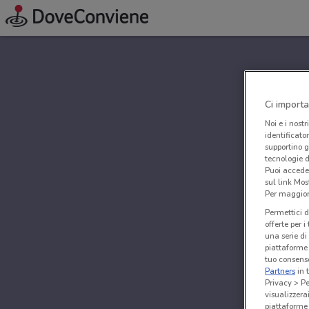
Ci importa
Noi e i nostr
identificato
supportino g
tecnologie d
Puoi accede
sul link Mos
Per maggiori
Permettici d
offerte per 
una serie di
piattaforme 
tuo consenso
Partners
in 
Privacy > Pe
visualizzera
piattaforme 