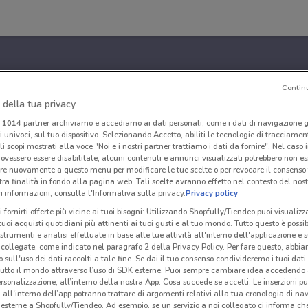
Contin
 della tua privacy
i
1014
partner archiviamo e accediamo ai dati personali, come i dati di navigazione g
ri univoci, sul tuo dispositivo. Selezionando Accetto, abiliti le tecnologie di tracciame
li scopi mostrati alla voce "Noi e i nostri partner trattiamo i dati da fornire". Nel caso 
ovessero essere disabilitate, alcuni contenuti e annunci visualizzati potrebbero non ess
re nuovamente a questo menu per modificare le tue scelte o per revocare il consenso
tra finalità in fondo alla pagina web. Tali scelte avranno effetto nel contesto del nost
 informazioni, consulta l'Informativa sulla privacy.
Privacy policy
i fornirti offerte più vicine ai tuoi bisogni: Utilizzando Shopfully/Tiendeo puoi visualizz
i tuoi acquisti quotidiani più attinenti ai tuoi gusti e al tuo mondo. Tutto questo è possi
 strumenti e analisi effettuate in base alle tue attività all'interno dell'applicazione e 
collegate, come indicato nel paragrafo 2 della Privacy Policy. Per fare questo, abbi
 sull'uso dei dati raccolti a tale fine. Se dai il tuo consenso condivideremo i tuoi dati
tutto il mondo attraverso l’uso di SDK esterne. Puoi sempre cambiare idea accedend
rsonalizzazione, all’interno della nostra App. Cosa succede se accetti: Le inserzioni pu
i all'interno dell’app potranno trattare di argomenti relativi alla tua cronologia di na
esterne a Shopfully/Tiendeo. Ad esempio, se un servizio a noi collegato ci informa ch