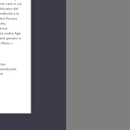
(nel caso in cui
ificativi del
ettività e le
stra Privacy
cato,
e tue
la nostra App.
nti generici e
 a Menu >
fini
sonalizzati,
zi.