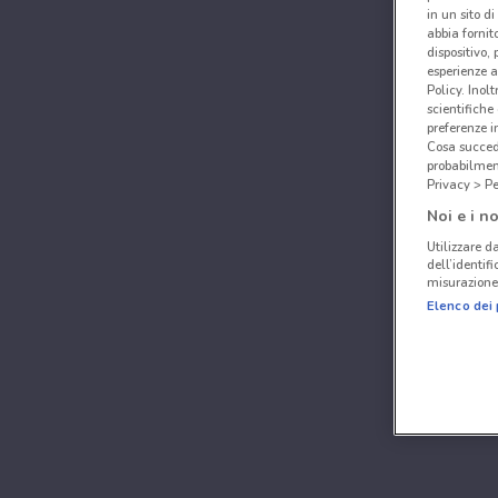
in un sito d
abbia fornit
dispositivo,
esperienze a
Policy. Inolt
scientifiche
preferenze 
Cosa succede
probabilmen
Privacy > Pe
Noi e i no
Utilizzare da
dell’identif
misurazione 
Elenco dei 