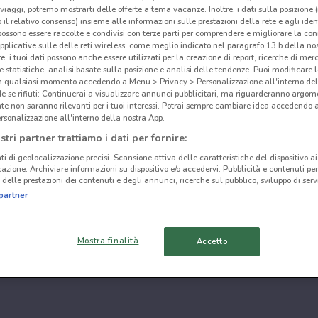
i viaggi, potremo mostrarti delle offerte a tema vacanze. Inoltre, i dati sulla posizione 
o il relativo consenso) insieme alle informazioni sulle prestazioni della rete e agli ident
 possono essere raccolte e condivisi con terze parti per comprendere e migliorare la conn
pplicative sulle delle reti wireless, come meglio indicato nel paragrafo 13.b della no
re, i tuoi dati possono anche essere utilizzati per la creazione di report, ricerche di mer
 e statistiche, analisi basate sulla posizione e analisi delle tendenze. Puoi modificare l
in qualsiasi momento accedendo a Menu > Privacy > Personalizzazione all'interno del
 se rifiuti: Continuerai a visualizzare annunci pubblicitari, ma riguarderanno argome
te non saranno rilevanti per i tuoi interessi. Potrai sempre cambiare idea accedendo
rsonalizzazione all'interno della nostra App.
stri partner trattiamo i dati per fornire:
ti di geolocalizzazione precisi. Scansione attiva delle caratteristiche del dispositivo ai 
icazione. Archiviare informazioni su dispositivo e/o accedervi. Pubblicità e contenuti per
delle prestazioni dei contenuti e degli annunci, ricerche sul pubblico, sviluppo di servi
partner
Mostra finalità
Accetto