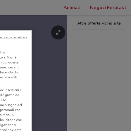
Animali
Negozi Ferplast
Altre offerte vicino a te
ua senza accettare
li o
nto affinché
in cui queste
ere rilevanti.
 facendo clic
ro Sito web.
are inserzioni e
bile grazie ad
sulle
amo bisogno del
 personali con
o a Menu >
bblicitarie che
vigazione su
e hai navigato