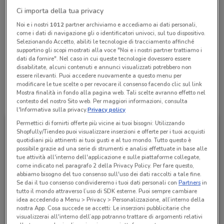
Chiama il negozio
Ci importa della tua privacy
Noi e i nostri
1012
partner archiviamo e accediamo ai dati personali,
come i dati di navigazione gli o identificatori univoci, sul tuo dispositivo.
Lunedì
Martedì
Mercoledì
Giovedì
n.d.
n.d.
n.d.
n.d.
Selezionando Accetto, abiliti le tecnologie di tracciamento affinché
Venerdì
n.d.
Sabato
Domenica
n.d.
n.d.
supportino gli scopi mostrati alla voce "Noi e i nostri partner trattiamo i
dati da fornire". Nel caso in cui queste tecnologie dovessero essere
06 86321531
disabilitate, alcuni contenuti e annunci visualizzati potrebbero non
essere rilevanti. Puoi accedere nuovamente a questo menu per
modificare le tue scelte o per revocare il consenso facendo clic sul link
Mostra finalità in fondo alla pagina web. Tali scelte avranno effetto nel
Tutte le promozioni di questo negozio
contesto del nostro Sito web. Per maggiori informazioni, consulta
l'Informativa sulla privacy.
Privacy policy
Permettici di fornirti offerte più vicine ai tuoi bisogni: Utilizzando
Shopfully/Tiendeo puoi visualizzare inserzioni e offerte per i tuoi acquisti
quotidiani più attinenti ai tuoi gusti e al tuo mondo. Tutto questo è
possibile grazie ad una serie di strumenti e analisi effettuate in base alle
tue attività all'interno dell'applicazione e sulle piattaforme collegate,
come indicato nel paragrafo 2 della Privacy Policy. Per fare questo,
abbiamo bisogno del tuo consenso sull'uso dei dati raccolti a tale fine.
Se dai il tuo consenso condivideremo i tuoi dati personali con
Partners
in
tutto il mondo attraverso l’uso di SDK esterne. Puoi sempre cambiare
idea accedendo a Menu > Privacy > Personalizzazione, all’interno della
nostra App. Cosa succede se accetti: Le inserzioni pubblicitarie che
Ferplast
visualizzerai all'interno dell’app potranno trattare di argomenti relativi