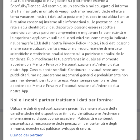
alla tua cronologia di navigazione su piattaforme esterne a
Scade il 31/12
852 m
Shopfully/Tiendeo. Ad esempio, se un servizio a noi collegato ci informa
che hai navigato in un sito di viaggi, potremo mostrarti delle offerte a
tema vacanze. Inoltre, i dati sulla posizione (nel caso in cui abbia fornito
il relativo consenso) insieme alle informazioni sulle prestazioni della
rete e agli identificativi del dispositivo, possono essere raccolte e
condivisi con terze parti per comprendere e migliorare la connettività e
le esperienze applicative sulle delle reti wireless, come meglio indicato
nel paragrafo 13.b della nostra Privacy Policy. Inoltre, i tuoi dati possono
anche essere utilizzati per la creazione di report, ricerche di mercato,
scientifiche e statistiche, analisi basate sulla posizione e analisi delle
tendenze. Puoi modificare le tue preferenze in qualsiasi momento
accedendo a Menu > Privacy > Personalizzazione all'interno della
nostra App. Cosa succede se rifiuti: Continuerai a visualizzare annunci
pubblicitari, ma riguarderanno argomenti generici e probabilmente non
saranno rilevanti per i tuoi interessi. Potrai sempre cambiare idea
Ferplast
Ferplast
accedendo a Menu > Privacy > Personalizzazione all'interno della
nostra App.
Scade il 31/12
852 m
Scade il 31/12
852 m
Noi e i nostri partner trattiamo i dati per fornire:
Utilizzare dati di geolocalizzazione precisi. Scansione attiva delle
caratteristiche del dispositivo ai fini dell’identificazione. Archiviare
Porta DoveConviene sempre con te!
informazioni su dispositivo e/o accedervi. Pubblicità e contenuti
Puoi trovare le migliori offerte dei negozi vicino a te,
personalizzati, misurazione delle prestazioni dei contenuti e degli
salvarle e creare la tua lista del risparmio, comodamente
annunci, ricerche sul pubblico, sviluppo di servizi.
dal tuo cellulare.
Elenco dei partner