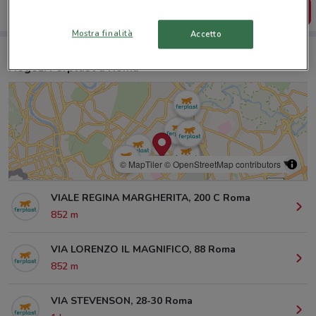
SCARICA L’APP
Mostra finalità
Accetto
Negozi Ferplast a Roma
© MapTiler
© OpenStreetMap contributors
VIALE REGINA MARGHERITA, 200 C Roma
852 m
VIA LORENZO IL MAGNIFICO, 88 Roma
852 m
VIA STEVENSON, 28-30 Roma