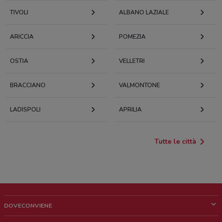
TIVOLI
ALBANO LAZIALE
ARICCIA
POMEZIA
OSTIA
VELLETRI
BRACCIANO
VALMONTONE
LADISPOLI
APRILIA
Tutte le città
DOVECONVIENE
Cos'è DoveConviene