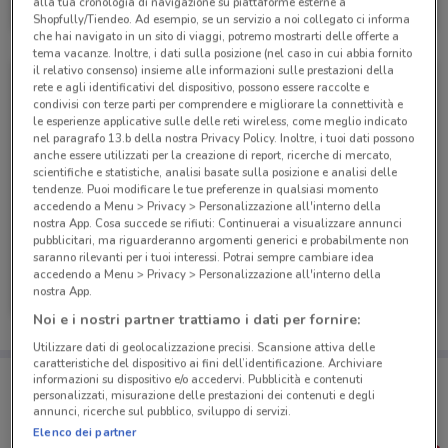
alla tua cronologia di navigazione su piattaforme esterne a
Scade il 31/12
852 m
Shopfully/Tiendeo. Ad esempio, se un servizio a noi collegato ci informa
che hai navigato in un sito di viaggi, potremo mostrarti delle offerte a
tema vacanze. Inoltre, i dati sulla posizione (nel caso in cui abbia fornito
il relativo consenso) insieme alle informazioni sulle prestazioni della
rete e agli identificativi del dispositivo, possono essere raccolte e
condivisi con terze parti per comprendere e migliorare la connettività e
le esperienze applicative sulle delle reti wireless, come meglio indicato
nel paragrafo 13.b della nostra Privacy Policy. Inoltre, i tuoi dati possono
anche essere utilizzati per la creazione di report, ricerche di mercato,
scientifiche e statistiche, analisi basate sulla posizione e analisi delle
tendenze. Puoi modificare le tue preferenze in qualsiasi momento
accedendo a Menu > Privacy > Personalizzazione all'interno della
nostra App. Cosa succede se rifiuti: Continuerai a visualizzare annunci
pubblicitari, ma riguarderanno argomenti generici e probabilmente non
saranno rilevanti per i tuoi interessi. Potrai sempre cambiare idea
Ferplast
Ferplast
accedendo a Menu > Privacy > Personalizzazione all'interno della
nostra App.
Scade il 31/12
852 m
Scade il 31/12
852 m
Noi e i nostri partner trattiamo i dati per fornire:
Utilizzare dati di geolocalizzazione precisi. Scansione attiva delle
caratteristiche del dispositivo ai fini dell’identificazione. Archiviare
Porta DoveConviene sempre con te!
informazioni su dispositivo e/o accedervi. Pubblicità e contenuti
Puoi trovare le migliori offerte dei negozi vicino a te,
personalizzati, misurazione delle prestazioni dei contenuti e degli
salvarle e creare la tua lista del risparmio, comodamente
annunci, ricerche sul pubblico, sviluppo di servizi.
dal tuo cellulare.
Elenco dei partner