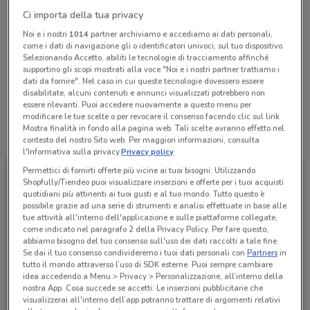
Chiama il negozio
Ci importa della tua privacy
Noi e i nostri
1014
partner archiviamo e accediamo ai dati personali,
come i dati di navigazione gli o identificatori univoci, sul tuo dispositivo.
Lunedì
Martedì
Mercoledì
Giovedì
Venerdì
Sabato
n.d.
n.d.
n.d.
n.d.
n.d.
n.d.
Selezionando Accetto, abiliti le tecnologie di tracciamento affinché
Domenica
n.d.
supportino gli scopi mostrati alla voce "Noi e i nostri partner trattiamo i
dati da fornire". Nel caso in cui queste tecnologie dovessero essere
0683083862
disabilitate, alcuni contenuti e annunci visualizzati potrebbero non
essere rilevanti. Puoi accedere nuovamente a questo menu per
modificare le tue scelte o per revocare il consenso facendo clic sul link
Mostra finalità in fondo alla pagina web. Tali scelte avranno effetto nel
Tutte le promozioni di questo negozio
contesto del nostro Sito web. Per maggiori informazioni, consulta
l'Informativa sulla privacy.
Privacy policy
Permettici di fornirti offerte più vicine ai tuoi bisogni: Utilizzando
Shopfully/Tiendeo puoi visualizzare inserzioni e offerte per i tuoi acquisti
quotidiani più attinenti ai tuoi gusti e al tuo mondo. Tutto questo è
possibile grazie ad una serie di strumenti e analisi effettuate in base alle
tue attività all'interno dell'applicazione e sulle piattaforme collegate,
come indicato nel paragrafo 2 della Privacy Policy. Per fare questo,
abbiamo bisogno del tuo consenso sull'uso dei dati raccolti a tale fine.
Se dai il tuo consenso condivideremo i tuoi dati personali con
Partners
in
tutto il mondo attraverso l’uso di SDK esterne. Puoi sempre cambiare
idea accedendo a Menu > Privacy > Personalizzazione, all’interno della
nostra App. Cosa succede se accetti: Le inserzioni pubblicitarie che
Ferplast
visualizzerai all'interno dell’app potranno trattare di argomenti relativi