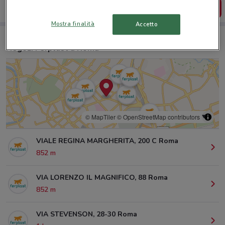
SCARICA L’APP
Mostra finalità
Accetto
Negozi Ferplast a Roma
© MapTiler
© OpenStreetMap contributors
VIALE REGINA MARGHERITA, 200 C Roma
852 m
VIA LORENZO IL MAGNIFICO, 88 Roma
852 m
VIA STEVENSON, 28-30 Roma