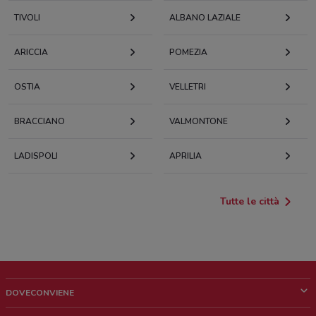
TIVOLI
ALBANO LAZIALE
ARICCIA
POMEZIA
OSTIA
VELLETRI
BRACCIANO
VALMONTONE
LADISPOLI
APRILIA
Tutte le città
DOVECONVIENE
Cos'è DoveConviene