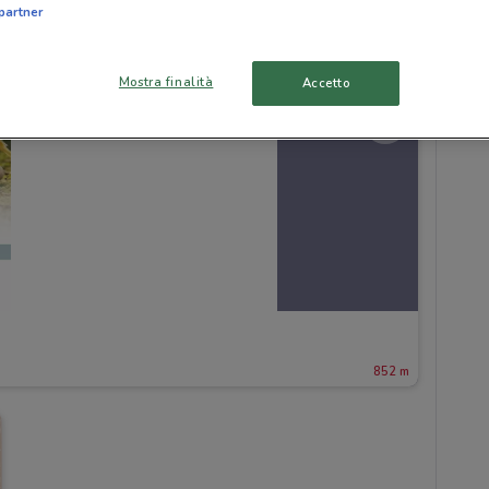
partner
Mostra finalità
Accetto
852 m