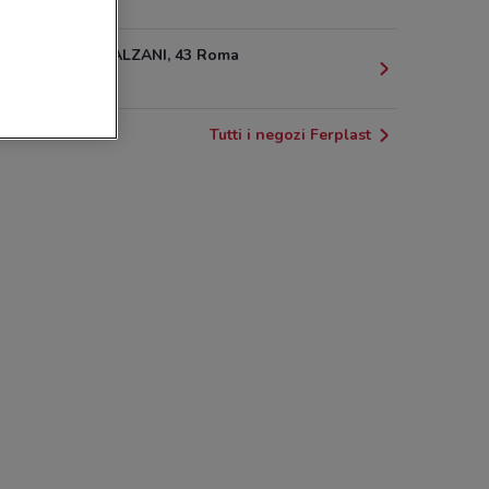
1.2 km
VIA UGO BALZANI, 43 Roma
1.2 km
Tutti i negozi Ferplast