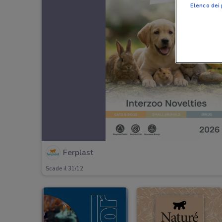
Elenco dei 
Ferplast
Scade il 31/12