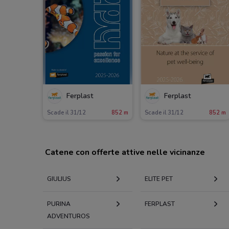
Ferplast
Ferplast
Scade il 31/12
852 m
Scade il 31/12
852 m
Catene con offerte attive nelle vicinanze
GIULIUS
ELITE PET
PURINA
FERPLAST
ADVENTUROS