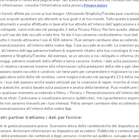
tra finalità in fondo alla pagina web. Tali scelte avranno effetto nel contesto del nost
 informazioni, consulta l'Informativa sulla privacy.
Privacy policy
i fornirti offerte più vicine ai tuoi bisogni: Utilizzando Shopfully/Tiendeo puoi visualizz
i tuoi acquisti quotidiani più attinenti ai tuoi gusti e al tuo mondo. Tutto questo è possi
 strumenti e analisi effettuate in base alle tue attività all'interno dell'applicazione e 
collegate, come indicato nel paragrafo 2 della Privacy Policy. Per fare questo, abbi
 sull'uso dei dati raccolti a tale fine. Se dai il tuo consenso condivideremo i tuoi dati
tutto il mondo attraverso l’uso di SDK esterne. Puoi sempre cambiare idea accedend
rsonalizzazione, all’interno della nostra App. Cosa succede se accetti: Le inserzioni pu
i all'interno dell’app potranno trattare di argomenti relativi alla tua cronologia di na
esterne a Shopfully/Tiendeo. Ad esempio, se un servizio a noi collegato ci informa ch
i viaggi, potremo mostrarti delle offerte a tema vacanze. Inoltre, i dati sulla posizione 
o il relativo consenso) insieme alle informazioni sulle prestazioni della rete e agli ident
 possono essere raccolte e condivisi con terze parti per comprendere e migliorare la conn
pplicative sulle delle reti wireless, come meglio indicato nel paragrafo 13.b della no
re, i tuoi dati possono anche essere utilizzati per la creazione di report, ricerche di mer
 e statistiche, analisi basate sulla posizione e analisi delle tendenze. Puoi modificare l
in qualsiasi momento accedendo a Menu > Privacy > Personalizzazione all'interno del
 se rifiuti: Continuerai a visualizzare annunci pubblicitari, ma riguarderanno argome
te non saranno rilevanti per i tuoi interessi. Potrai sempre cambiare idea accedendo
rsonalizzazione all'interno della nostra App.
stri partner trattiamo i dati per fornire:
ti di geolocalizzazione precisi. Scansione attiva delle caratteristiche del dispositivo ai 
icazione. Archiviare informazioni su dispositivo e/o accedervi. Pubblicità e contenuti per
delle prestazioni dei contenuti e degli annunci, ricerche sul pubblico, sviluppo di servi