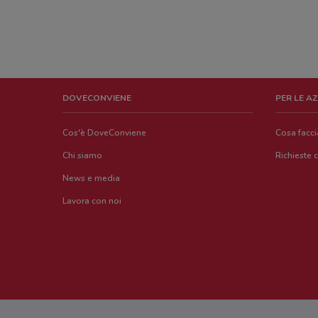
DOVECONVIENE
PER LE A
Cos'è DoveConviene
Cosa facc
Chi siamo
Richieste 
News e media
Lavora con noi