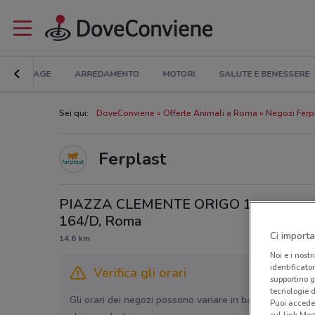
BRICOLAGE
ARREDAMENTO
MOTORI
SALUTE E BENESSERE
Sei qui:
DoveConviene
Offerte Animali a Roma
Negozi Ferp
Ferplast
PIAZZA CLEMENTE ORIGO 1,
164/D, Roma
Ci importa
14.6 km
Noi e i nostr
identificato
Verifica gli orari
supportino g
tecnologie d
Gli orari dei negozi possono variare in base agli ultimi 
Puoi accede