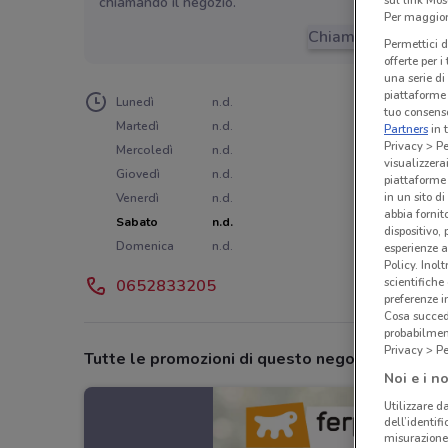
sul link Mos
chiamando il negozio.
Per maggiori
Chiama il negozio
Permettici d
offerte per 
una serie di
piattaforme 
Lunedì
n.d.
tuo consenso
Martedì
n.d.
Partners
in 
Privacy > Pe
Mercoledì
n.d.
visualizzera
Giovedì
n.d.
piattaforme 
in un sito d
Venerdì
n.d.
abbia fornit
Sabato
n.d.
dispositivo,
Domenica
n.d.
esperienze a
Policy. Inolt
scientifiche
0652833205
preferenze 
Cosa succede
probabilmen
Privacy > Pe
Tutte le promozioni di questo negozio
Noi e i no
Utilizzare da
dell’identif
misurazione 