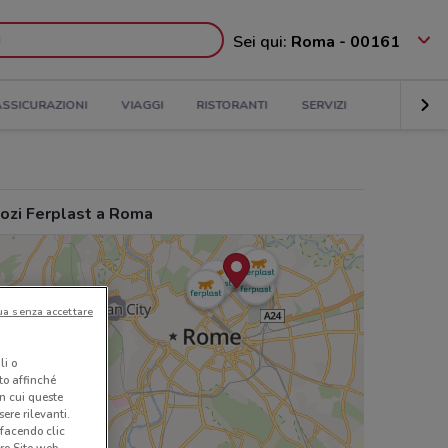
Sei qui:
Roma - 00161
ASSICURAZIONI
VIAGGI
RISTORANTI
SERVIZI
ozi Ferplast a Roma
ua senza accettare
li o
nto affinché
in cui queste
ere rilevanti.
 facendo clic