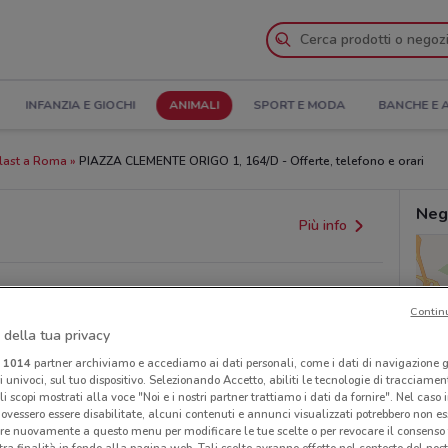
INFANZIA E GIOCHI
ANIMALI
SPORT E MODA
BANCHE E 
last a Roma
PIAZZA CLEMENTE ORIGO 1, 164/D - Offerte, telefono e orari
Neg
Più info
Contin
 della tua privacy
i
1014
partner archiviamo e accediamo ai dati personali, come i dati di navigazione g
ri univoci, sul tuo dispositivo. Selezionando Accetto, abiliti le tecnologie di tracciame
li scopi mostrati alla voce "Noi e i nostri partner trattiamo i dati da fornire". Nel caso 
ovessero essere disabilitate, alcuni contenuti e annunci visualizzati potrebbero non ess
provvedimenti regionali o nazionali. Verifica l’accuratezza
re nuovamente a questo menu per modificare le tue scelte o per revocare il consenso