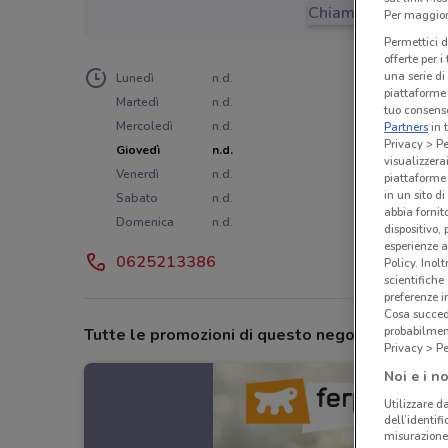
Chiama il negozio
Per maggiori
Permettici d
offerte per 
una serie di
Lunedì
n.d.
piattaforme 
Martedì
n.d.
tuo consenso
Mercoledì
n.d.
Partners
in 
Privacy > Pe
Giovedì
n.d.
visualizzera
Venerdì
n.d.
piattaforme 
in un sito d
Sabato
n.d.
abbia fornit
Domenica
n.d.
dispositivo,
esperienze a
0625213386
Policy. Inolt
scientifiche
preferenze 
Cosa succede
probabilmen
Tutte le promozioni di questo negozio
Privacy > Pe
Noi e i no
Utilizzare da
dell’identif
misurazione 