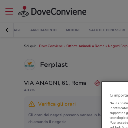
BRICOLAGE
ARREDAMENTO
MOTORI
SALUTE E BENESSERE
Sei qui:
DoveConviene
Offerte Animali a Roma
Negozi Ferp
Ferplast
VIA ANAGNI, 61, Roma
4.3 km
Ci importa
Verifica gli orari
Noi e i nostr
identificato
supportino g
Gli orari dei negozi possono variare in base agli ultimi 
tecnologie d
chiamando il negozio.
Puoi accede
sul link Mos