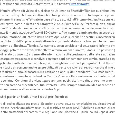
 informazioni, consulta l'Informativa sulla privacy.
Privacy policy
i fornirti offerte più vicine ai tuoi bisogni: Utilizzando Shopfully/Tiendeo puoi visualizz
i tuoi acquisti quotidiani più attinenti ai tuoi gusti e al tuo mondo. Tutto questo è possi
 strumenti e analisi effettuate in base alle tue attività all'interno dell'applicazione e 
collegate, come indicato nel paragrafo 2 della Privacy Policy. Per fare questo, abbi
 sull'uso dei dati raccolti a tale fine. Se dai il tuo consenso condivideremo i tuoi dati
tutto il mondo attraverso l’uso di SDK esterne. Puoi sempre cambiare idea accedend
rsonalizzazione, all’interno della nostra App. Cosa succede se accetti: Le inserzioni pu
i all'interno dell’app potranno trattare di argomenti relativi alla tua cronologia di na
esterne a Shopfully/Tiendeo. Ad esempio, se un servizio a noi collegato ci informa ch
i viaggi, potremo mostrarti delle offerte a tema vacanze. Inoltre, i dati sulla posizione 
o il relativo consenso) insieme alle informazioni sulle prestazioni della rete e agli ident
 possono essere raccolte e condivisi con terze parti per comprendere e migliorare la conn
pplicative sulle delle reti wireless, come meglio indicato nel paragrafo 13.b della no
re, i tuoi dati possono anche essere utilizzati per la creazione di report, ricerche di mer
 e statistiche, analisi basate sulla posizione e analisi delle tendenze. Puoi modificare l
in qualsiasi momento accedendo a Menu > Privacy > Personalizzazione all'interno del
 se rifiuti: Continuerai a visualizzare annunci pubblicitari, ma riguarderanno argome
te non saranno rilevanti per i tuoi interessi. Potrai sempre cambiare idea accedendo
rsonalizzazione all'interno della nostra App.
stri partner trattiamo i dati per fornire:
ti di geolocalizzazione precisi. Scansione attiva delle caratteristiche del dispositivo ai 
icazione. Archiviare informazioni su dispositivo e/o accedervi. Pubblicità e contenuti per
delle prestazioni dei contenuti e degli annunci, ricerche sul pubblico, sviluppo di servi