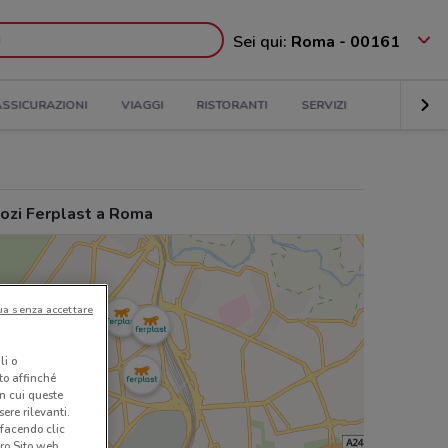
Sei qui:
Roma - 00161
ASSICURAZIONI
VIAGGI
RISTORANTI
SERVIZI
ozi Ferplast a Roma
ua senza accettare
li o
nto affinché
in cui queste
ere rilevanti.
 facendo clic
ro Sito web.