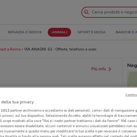
INFANZIA E GIOCHI
ANIMALI
SPORT E MODA
BANCHE E 
last a Roma
VIA ANAGNI, 61 - Offerte, telefono e orari
Neg
Più info
Contin
 della tua privacy
i
1012
partner archiviamo e accediamo ai dati personali, come i dati di navigazione g
ri univoci, sul tuo dispositivo. Selezionando Accetto, abiliti le tecnologie di tracciame
li scopi mostrati alla voce "Noi e i nostri partner trattiamo i dati da fornire". Nel caso 
provvedimenti regionali o nazionali. Verifica l’accuratezza
ovessero essere disabilitate, alcuni contenuti e annunci visualizzati potrebbero non ess
re nuovamente a questo menu per modificare le tue scelte o per revocare il consenso
tra finalità in fondo alla pagina web. Tali scelte avranno effetto nel contesto del nost