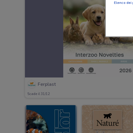
Elenco dei 
Ferplast
Scade il 31/12