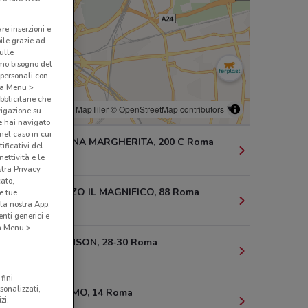
are inserzioni e
bile grazie ad
sulle
amo bisogno del
 personali con
o a Menu >
bblicitarie che
© MapTiler
© OpenStreetMap contributors
vigazione su
e hai navigato
(nel caso in cui
VIALE REGINA MARGHERITA, 200 C Roma
ificativi del
ettività e le
852 m
stra Privacy
cato,
VIA LORENZO IL MAGNIFICO, 88 Roma
e tue
la nostra App.
852 m
nti generici e
 a Menu >
VIA STEVENSON, 28-30 Roma
1 km
fini
sonalizzati,
VIA BERGAMO, 14 Roma
zi.