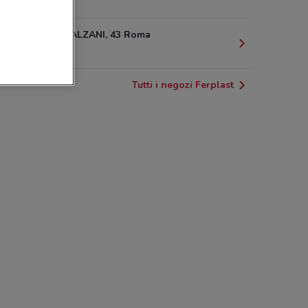
1.2 km
VIA UGO BALZANI, 43 Roma
1.2 km
Tutti i negozi Ferplast