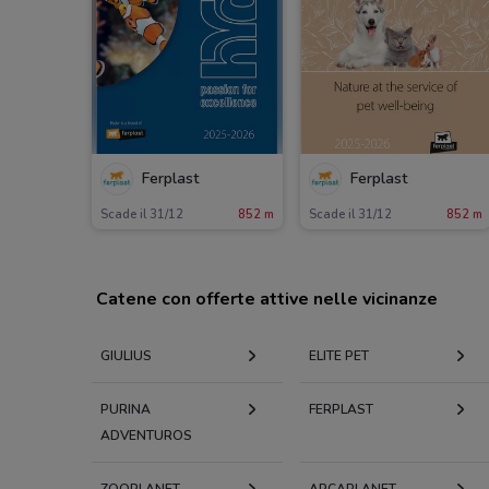
Ferplast
Ferplast
Scade il 31/12
852 m
Scade il 31/12
852 m
Catene con offerte attive nelle vicinanze
GIULIUS
ELITE PET
PURINA
FERPLAST
ADVENTUROS
ZOOPLANET
ARCAPLANET