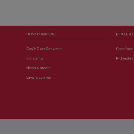
DOVECONVIENE
PER LE A
Cos'è DoveConviene
Cosa facc
Chi siamo
Richieste 
News e media
Lavora con noi