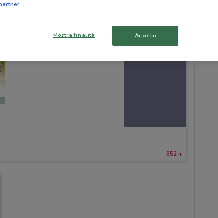
partner
Mostra finalità
Accetto
852 m