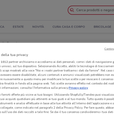
ICA
ESTATE
NOVITÀ
CURA CASA E CORPO
BRICOLAGE
 il Catalogo
Contin
Negozi Sammontana nelle vicinanze
 della tua privacy
i
1012
partner archiviamo e accediamo ai dati personali, come i dati di navigazione g
ri univoci, sul tuo dispositivo. Selezionando Accetto, abiliti le tecnologie di tracciame
ana
Neg
li scopi mostrati alla voce "Noi e i nostri partner trattiamo i dati da fornire". Nel caso 
ovessero essere disabilitate, alcuni contenuti e annunci visualizzati potrebbero non ess
re nuovamente a questo menu per modificare le tue scelte o per revocare il consenso
tra finalità in fondo alla pagina web. Tali scelte avranno effetto nel contesto del nost
 informazioni, consulta l'Informativa sulla privacy.
Privacy policy
i fornirti offerte più vicine ai tuoi bisogni: Utilizzando Shopfully/Tiendeo puoi visualizz
i tuoi acquisti quotidiani più attinenti ai tuoi gusti e al tuo mondo. Tutto questo è possi
 strumenti e analisi effettuate in base alle tue attività all'interno dell'applicazione e 
collegate, come indicato nel paragrafo 2 della Privacy Policy. Per fare questo, abbi
 sull'uso dei dati raccolti a tale fine. Se dai il tuo consenso condivideremo i tuoi dati