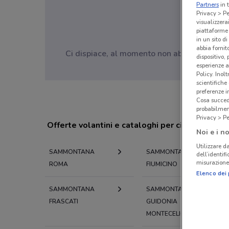
Partners
in 
Privacy > Pe
visualizzera
piattaforme 
in un sito d
abbia fornit
Ci dispiace, al momento non abbiamo pubblic
dispositivo,
esperienze a
Policy. Inolt
scientifiche
preferenze 
Cosa succede
probabilmen
Privacy > Pe
Offerte volantini e cataloghi per città nelle vi
Noi e i no
Utilizzare da
SAMMONTANA
SAMMONTANA
dell’identif
misurazione 
ROMA
FIUMICINO
Elenco dei 
SAMMONTANA
SAMMONTANA
FRASCATI
GUIDONIA
MONTECELIO