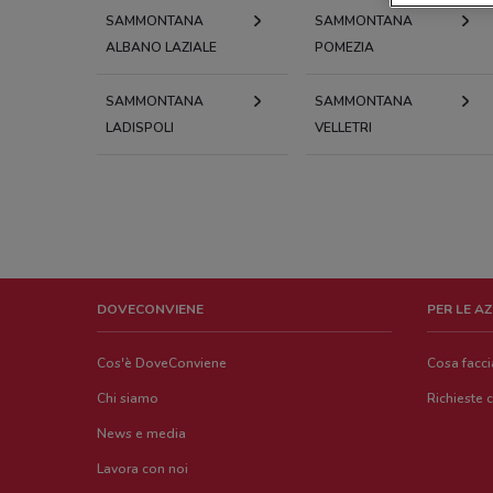
SAMMONTANA
SAMMONTANA
ALBANO LAZIALE
POMEZIA
SAMMONTANA
SAMMONTANA
LADISPOLI
VELLETRI
DOVECONVIENE
PER LE A
Cos'è DoveConviene
Cosa facc
Chi siamo
Richieste 
News e media
Lavora con noi