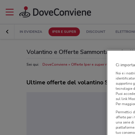
IN EVIDENZA
IPER E SUPER
DISCOUNT
ELETTRON
Volantino e Offerte Sammontana: sfoglia
Sei qui:
DoveConviene
Offerte Iper e super nelle vicinanze
Ci importa
Noi e i nostr
identificato
Ultime offerte del volantino Sammont
supportino g
tecnologie d
Puoi accede
sul link Mos
Per maggiori
Permettici d
offerte per 
una serie di
piattaforme 
tuo consenso