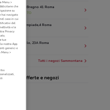
o a Menu >
bblicitarie che
Via Andrea Bregno 41 Roma
vigazione su
1 km
APERTO
e hai navigato
(nel caso in cui
ificativi del
Via XVII Olimpiade,4 Roma
ettività e le
1.3 km
stra Privacy
cato,
e tue
Via Donatello, 23A Roma
la nostra App.
nti generici e
1.4 km
 a Menu >
Tutti i negozi Sammontana
fini
sonalizzati,
montana, offerte e negozi
zi.