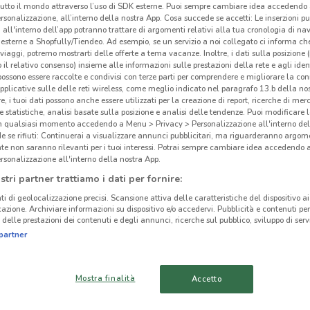
tutto il mondo attraverso l’uso di SDK esterne. Puoi sempre cambiare idea accedend
rsonalizzazione, all’interno della nostra App. Cosa succede se accetti: Le inserzioni pu
i all'interno dell’app potranno trattare di argomenti relativi alla tua cronologia di na
esterne a Shopfully/Tiendeo. Ad esempio, se un servizio a noi collegato ci informa ch
i viaggi, potremo mostrarti delle offerte a tema vacanze. Inoltre, i dati sulla posizione 
o il relativo consenso) insieme alle informazioni sulle prestazioni della rete e agli ident
ato volantini nella tua zona. Riprova più tardi.
 possono essere raccolte e condivisi con terze parti per comprendere e migliorare la conn
pplicative sulle delle reti wireless, come meglio indicato nel paragrafo 13.b della no
re, i tuoi dati possono anche essere utilizzati per la creazione di report, ricerche di mer
 e statistiche, analisi basate sulla posizione e analisi delle tendenze. Puoi modificare l
in qualsiasi momento accedendo a Menu > Privacy > Personalizzazione all'interno del
 se rifiuti: Continuerai a visualizzare annunci pubblicitari, ma riguarderanno argome
te non saranno rilevanti per i tuoi interessi. Potrai sempre cambiare idea accedendo
rsonalizzazione all'interno della nostra App.
cinanze
stri partner trattiamo i dati per fornire:
ti di geolocalizzazione precisi. Scansione attiva delle caratteristiche del dispositivo ai 
SAMMONTANA
SAMMONTANA
icazione. Archiviare informazioni su dispositivo e/o accedervi. Pubblicità e contenuti per
Sam
delle prestazioni dei contenuti e degli annunci, ricerche sul pubblico, sviluppo di servi
MONTEROTONDO
CIAMPINO
partner
SAMMONTANA
SAMMONTANA
TIVOLI
OSTIA
Mostra finalità
Accetto