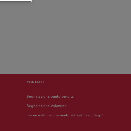
CONTATTI
Segnalazione punto vendita
Segnalazione Volantino
Hai un malfunzionamento sul web o sull'app?