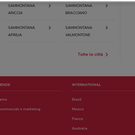
SAMMONTANA
SAMMONTANA
ARICCIA
BRACCIANO
SAMMONTANA
SAMMONTANA
APRILIA
VALMONTONE
Tutte le città
ZIENDE
INTERNATIONAL
iamo
Brazil
commerciali e marketing
Mexico
France
Australia