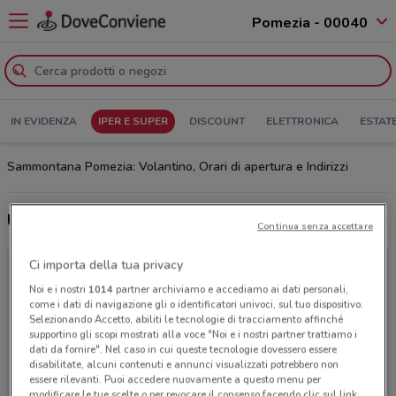
Pomezia - 00040
IN EVIDENZA
IPER E SUPER
DISCOUNT
ELETTRONICA
ESTAT
Sammontana Pomezia: Volantino, Orari di apertura e Indirizzi
Ultime offerte del volantino Sammontana
Continua senza accettare
Ci importa della tua privacy
Noi e i nostri
1014
partner archiviamo e accediamo ai dati personali,
come i dati di navigazione gli o identificatori univoci, sul tuo dispositivo.
Selezionando Accetto, abiliti le tecnologie di tracciamento affinché
supportino gli scopi mostrati alla voce "Noi e i nostri partner trattiamo i
dati da fornire". Nel caso in cui queste tecnologie dovessero essere
disabilitate, alcuni contenuti e annunci visualizzati potrebbero non
essere rilevanti. Puoi accedere nuovamente a questo menu per
modificare le tue scelte o per revocare il consenso facendo clic sul link