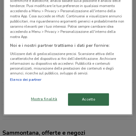
Via Camillo Benso Conte Di Cavour 7 Pomezia
scientifiche e statistiche, analisi basate sulla posizione e analisi delle
tendenze. Puoi modificare le tue preferenze in qualsiasi momento
421 m
CHIUSO
accedendo a Menu > Privacy > Personalizzazione all'interno della
nostra App. Cosa succede se rifiuti: Continuerai a visualizzare annunci
pubblicitari, ma riguarderanno argomenti generici e probabilmente non
Via Pontina Vecchia 40 Pomezia
saranno rilevanti per i tuoi interessi. Potrai sempre cambiare idea
684 m
CHIUSO
accedendo a Menu > Privacy > Personalizzazione all'interno della
nostra App.
Via Di Santa Procula, 6 Pomezia
Noi e i nostri partner trattiamo i dati per fornire:
2.6 km
CHIUSO
Utilizzare dati di geolocalizzazione precisi. Scansione attiva delle
caratteristiche del dispositivo ai fini dell’identificazione. Archiviare
informazioni su dispositivo e/o accedervi. Pubblicità e contenuti
Via degli Argonauti, 1A Pomezia
personalizzati, misurazione delle prestazioni dei contenuti e degli
annunci, ricerche sul pubblico, sviluppo di servizi.
4.7 km
CHIUSO
Elenco dei partner
Via Degli Argonauti Pomezia
4.7 km
Mostra finalità
Accetto
Tutti i negozi Sammontana
Sammontana, offerte e negozi