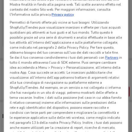
Mostra finalità in fondo alla pagina web. Tali scelte avranno effetto nel
contesto del nostro Sito web. Per maggiori informazioni, consulta
l'Informativa sulla privacy.
Privacy policy
Permettici di fornirti offerte più vicine ai tuoi bisogni: Utilizzando
Ci dispiace, al momento non abbiamo pubblicato
Shopfully/Tiendeo puoi visualizzare inserzioni e offerte per i tuoi acquisti
volantini nella tua zona. Riprova più tardi.
quotidiani più attinenti ai tuoi gusti e al tuo mondo. Tutto questo è
possibile grazie ad una serie di strumenti e analisi effettuate in base alle
tue attività all'interno dell'applicazione e sulle piattaforme collegate,
come indicato nel paragrafo 2 della Privacy Policy. Per fare questo,
abbiamo bisogno del tuo consenso sull'uso dei dati raccolti a tale fine.
Se dai il tuo consenso condivideremo i tuoi dati personali con
Partners
in
tutto il mondo attraverso l’uso di SDK esterne. Puoi sempre cambiare
Porta DoveConviene sempre con te!
idea accedendo a Menu > Privacy > Personalizzazione, all’interno della
Puoi trovare le migliori offerte dei negozi vicino a te,
nostra App. Cosa succede se accetti: Le inserzioni pubblicitarie che
salvarle e creare la tua lista del risparmio, comodamente
visualizzerai all'interno dell’app potranno trattare di argomenti relativi
dal tuo cellulare.
alla tua cronologia di navigazione su piattaforme esterne a
Shopfully/Tiendeo. Ad esempio, se un servizio a noi collegato ci informa
SCARICA L’APP
che hai navigato in un sito di viaggi, potremo mostrarti delle offerte a
tema vacanze. Inoltre, i dati sulla posizione (nel caso in cui abbia fornito
il relativo consenso) insieme alle informazioni sulle prestazioni della
rete e agli identificativi del dispositivo, possono essere raccolte e
condivisi con terze parti per comprendere e migliorare la connettività e
Negozi Sammontana a Pomezia
le esperienze applicative sulle delle reti wireless, come meglio indicato
nel paragrafo 13.b della nostra Privacy Policy. Inoltre, i tuoi dati possono
anche essere utilizzati per la creazione di report, ricerche di mercato,