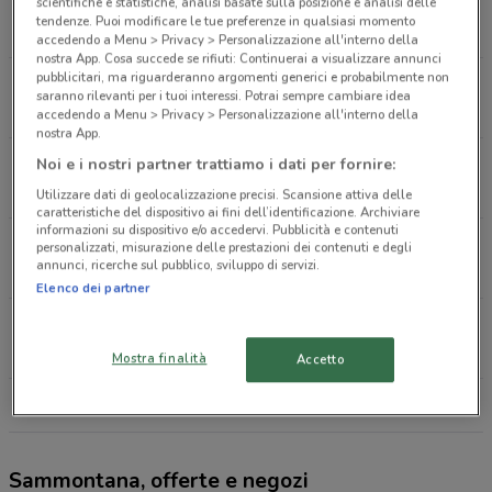
Piazza Trento E Trieste, 11 Ciampino
scientifiche e statistiche, analisi basate sulla posizione e analisi delle
tendenze. Puoi modificare le tue preferenze in qualsiasi momento
354 m
APERTO
accedendo a Menu > Privacy > Personalizzazione all'interno della
nostra App. Cosa succede se rifiuti: Continuerai a visualizzare annunci
pubblicitari, ma riguarderanno argomenti generici e probabilmente non
Via Carlo Pirzio Biroli, 37 Ciampino
saranno rilevanti per i tuoi interessi. Potrai sempre cambiare idea
411 m
accedendo a Menu > Privacy > Personalizzazione all'interno della
nostra App.
Via San Paolo della Croce 1/a 37 Ciampino
Noi e i nostri partner trattiamo i dati per fornire:
441 m
APERTO
Utilizzare dati di geolocalizzazione precisi. Scansione attiva delle
caratteristiche del dispositivo ai fini dell’identificazione. Archiviare
informazioni su dispositivo e/o accedervi. Pubblicità e contenuti
Via Delle Vigne Morena 21 23 Roma
personalizzati, misurazione delle prestazioni dei contenuti e degli
annunci, ricerche sul pubblico, sviluppo di servizi.
858 m
APERTO
Elenco dei partner
Via di Torre Morena 39 Roma
1.3 km
APERTO
Mostra finalità
Accetto
Tutti i negozi Sammontana
Sammontana, offerte e negozi