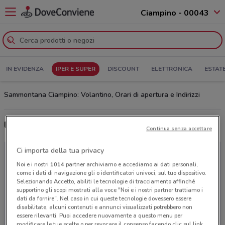
Ciampino - 00043
IN EVIDENZA
IPER E SUPER
DISCOUNT
ELETTRONICA
ESTAT
Sammontana Ciampino: Volantino, Orari di apertura e Indirizzi
Ultime offerte del volantino Sammontana
Continua senza accettare
Ci importa della tua privacy
Noi e i nostri
1014
partner archiviamo e accediamo ai dati personali,
come i dati di navigazione gli o identificatori univoci, sul tuo dispositivo.
Selezionando Accetto, abiliti le tecnologie di tracciamento affinché
supportino gli scopi mostrati alla voce "Noi e i nostri partner trattiamo i
dati da fornire". Nel caso in cui queste tecnologie dovessero essere
disabilitate, alcuni contenuti e annunci visualizzati potrebbero non
essere rilevanti. Puoi accedere nuovamente a questo menu per
modificare le tue scelte o per revocare il consenso facendo clic sul link