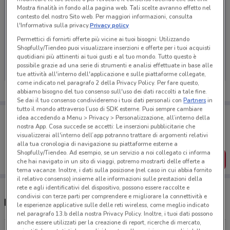
Mostra finalità in fondo alla pagina web. Tali scelte avranno effetto nel
contesto del nostro Sito web. Per maggiori informazioni, consulta
l'Informativa sulla privacy.
Privacy policy
Permettici di fornirti offerte più vicine ai tuoi bisogni: Utilizzando
Ci dispiace, al momento non abbiamo pubblicato
Shopfully/Tiendeo puoi visualizzare inserzioni e offerte per i tuoi acquisti
volantini nella tua zona. Riprova più tardi.
quotidiani più attinenti ai tuoi gusti e al tuo mondo. Tutto questo è
possibile grazie ad una serie di strumenti e analisi effettuate in base alle
tue attività all'interno dell'applicazione e sulle piattaforme collegate,
come indicato nel paragrafo 2 della Privacy Policy. Per fare questo,
abbiamo bisogno del tuo consenso sull'uso dei dati raccolti a tale fine.
Se dai il tuo consenso condivideremo i tuoi dati personali con
Partners
in
tutto il mondo attraverso l’uso di SDK esterne. Puoi sempre cambiare
Porta DoveConviene sempre con te!
idea accedendo a Menu > Privacy > Personalizzazione, all’interno della
Puoi trovare le migliori offerte dei negozi vicino a te,
nostra App. Cosa succede se accetti: Le inserzioni pubblicitarie che
salvarle e creare la tua lista del risparmio, comodamente
visualizzerai all'interno dell’app potranno trattare di argomenti relativi
dal tuo cellulare.
alla tua cronologia di navigazione su piattaforme esterne a
Shopfully/Tiendeo. Ad esempio, se un servizio a noi collegato ci informa
SCARICA L’APP
che hai navigato in un sito di viaggi, potremo mostrarti delle offerte a
tema vacanze. Inoltre, i dati sulla posizione (nel caso in cui abbia fornito
il relativo consenso) insieme alle informazioni sulle prestazioni della
rete e agli identificativi del dispositivo, possono essere raccolte e
condivisi con terze parti per comprendere e migliorare la connettività e
Negozi Sammontana a Ciampino
le esperienze applicative sulle delle reti wireless, come meglio indicato
nel paragrafo 13.b della nostra Privacy Policy. Inoltre, i tuoi dati possono
anche essere utilizzati per la creazione di report, ricerche di mercato,