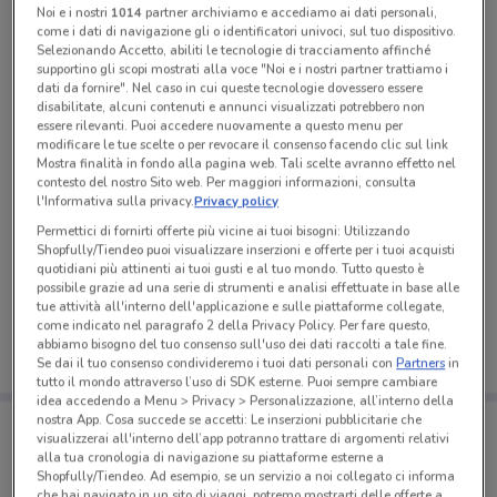
Noi e i nostri
1014
partner archiviamo e accediamo ai dati personali,
come i dati di navigazione gli o identificatori univoci, sul tuo dispositivo.
Selezionando Accetto, abiliti le tecnologie di tracciamento affinché
supportino gli scopi mostrati alla voce "Noi e i nostri partner trattiamo i
dati da fornire". Nel caso in cui queste tecnologie dovessero essere
disabilitate, alcuni contenuti e annunci visualizzati potrebbero non
essere rilevanti. Puoi accedere nuovamente a questo menu per
modificare le tue scelte o per revocare il consenso facendo clic sul link
Mostra finalità in fondo alla pagina web. Tali scelte avranno effetto nel
contesto del nostro Sito web. Per maggiori informazioni, consulta
l'Informativa sulla privacy.
Privacy policy
Permettici di fornirti offerte più vicine ai tuoi bisogni: Utilizzando
Shopfully/Tiendeo puoi visualizzare inserzioni e offerte per i tuoi acquisti
Ci dispiace, al momento non abbiamo pubblicato
quotidiani più attinenti ai tuoi gusti e al tuo mondo. Tutto questo è
volantini nella tua zona. Riprova più tardi.
possibile grazie ad una serie di strumenti e analisi effettuate in base alle
tue attività all'interno dell'applicazione e sulle piattaforme collegate,
come indicato nel paragrafo 2 della Privacy Policy. Per fare questo,
abbiamo bisogno del tuo consenso sull'uso dei dati raccolti a tale fine.
Se dai il tuo consenso condivideremo i tuoi dati personali con
Partners
in
tutto il mondo attraverso l’uso di SDK esterne. Puoi sempre cambiare
idea accedendo a Menu > Privacy > Personalizzazione, all’interno della
Porta DoveConviene sempre con te!
nostra App. Cosa succede se accetti: Le inserzioni pubblicitarie che
visualizzerai all'interno dell’app potranno trattare di argomenti relativi
Puoi trovare le migliori offerte dei negozi vicino a te,
alla tua cronologia di navigazione su piattaforme esterne a
salvarle e creare la tua lista del risparmio, comodamente
Shopfully/Tiendeo. Ad esempio, se un servizio a noi collegato ci informa
dal tuo cellulare.
che hai navigato in un sito di viaggi, potremo mostrarti delle offerte a