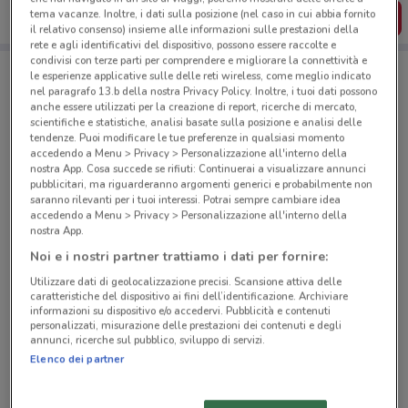
tema vacanze. Inoltre, i dati sulla posizione (nel caso in cui abbia fornito
SCARICA L’APP
il relativo consenso) insieme alle informazioni sulle prestazioni della
rete e agli identificativi del dispositivo, possono essere raccolte e
condivisi con terze parti per comprendere e migliorare la connettività e
le esperienze applicative sulle delle reti wireless, come meglio indicato
Negozi Conad Superstore a Ciampino
nel paragrafo 13.b della nostra Privacy Policy. Inoltre, i tuoi dati possono
anche essere utilizzati per la creazione di report, ricerche di mercato,
scientifiche e statistiche, analisi basate sulla posizione e analisi delle
tendenze. Puoi modificare le tue preferenze in qualsiasi momento
accedendo a Menu > Privacy > Personalizzazione all'interno della
nostra App. Cosa succede se rifiuti: Continuerai a visualizzare annunci
pubblicitari, ma riguarderanno argomenti generici e probabilmente non
saranno rilevanti per i tuoi interessi. Potrai sempre cambiare idea
© MapTiler
© OpenStreetMap contributors
accedendo a Menu > Privacy > Personalizzazione all'interno della
nostra App.
Noi e i nostri partner trattiamo i dati per fornire:
Via San Paolo della Croce 1/a 37 Ciampino
441 m
APERTO
Utilizzare dati di geolocalizzazione precisi. Scansione attiva delle
caratteristiche del dispositivo ai fini dell’identificazione. Archiviare
informazioni su dispositivo e/o accedervi. Pubblicità e contenuti
Via Tuscolana 52 Frascati
personalizzati, misurazione delle prestazioni dei contenuti e degli
annunci, ricerche sul pubblico, sviluppo di servizi.
4.4 km
APERTO
Elenco dei partner
Via Appia Nuova, 881 Roma