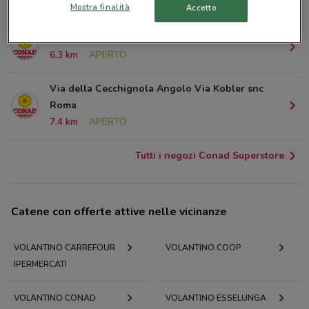
6.1 km
APERTO
Mostra finalità
Accetto
Via di Torre Spaccata 110 Roma
6.3 km
APERTO
Via della Cecchignola Angolo Via Kobler snc
Roma
7.4 km
APERTO
Tutti i negozi Conad Superstore
Catene con offerte attive nelle vicinanze
VOLANTINO CARREFOUR
VOLANTINO COOP
IPERMERCATI
VOLANTINO CONAD
VOLANTINO ESSELUNGA