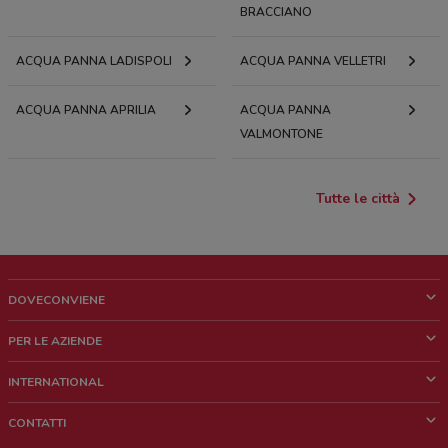
BRACCIANO
ACQUA PANNA LADISPOLI
ACQUA PANNA VELLETRI
ACQUA PANNA APRILIA
ACQUA PANNA
VALMONTONE
Tutte le città
DOVECONVIENE
Cos'è DoveConviene
PER LE AZIENDE
Chi siamo
Cosa facciamo
INTERNATIONAL
News e media
Richieste commerciali e marketing
Brazil
CONTATTI
Lavora con noi
Mexico