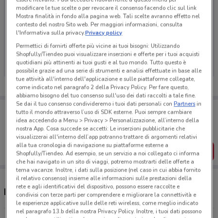
modificare le tue scelte o per revocare il consenso facendo clic sul link
Mostra finalità in fondo alla pagina web. Tali scelte avranno effetto nel
contesto del nostro Sito web. Per maggiori informazioni, consulta
l'Informativa sulla privacy.
Privacy policy
Ci dispiace, al momento non abbiamo pubblicato
Permettici di fornirti offerte più vicine ai tuoi bisogni: Utilizzando
volantini nella tua zona. Riprova più tardi.
Shopfully/Tiendeo puoi visualizzare inserzioni e offerte per i tuoi acquisti
quotidiani più attinenti ai tuoi gusti e al tuo mondo. Tutto questo è
possibile grazie ad una serie di strumenti e analisi effettuate in base alle
tue attività all'interno dell'applicazione e sulle piattaforme collegate,
come indicato nel paragrafo 2 della Privacy Policy. Per fare questo,
abbiamo bisogno del tuo consenso sull'uso dei dati raccolti a tale fine.
Se dai il tuo consenso condivideremo i tuoi dati personali con
Partners
in
Porta DoveConviene sempre con te!
tutto il mondo attraverso l’uso di SDK esterne. Puoi sempre cambiare
Puoi trovare le migliori offerte dei negozi vicino a te,
idea accedendo a Menu > Privacy > Personalizzazione, all’interno della
salvarle e creare la tua lista del risparmio, comodamente
nostra App. Cosa succede se accetti: Le inserzioni pubblicitarie che
dal tuo cellulare.
visualizzerai all'interno dell’app potranno trattare di argomenti relativi
alla tua cronologia di navigazione su piattaforme esterne a
SCARICA L’APP
Shopfully/Tiendeo. Ad esempio, se un servizio a noi collegato ci informa
che hai navigato in un sito di viaggi, potremo mostrarti delle offerte a
tema vacanze. Inoltre, i dati sulla posizione (nel caso in cui abbia fornito
il relativo consenso) insieme alle informazioni sulle prestazioni della
rete e agli identificativi del dispositivo, possono essere raccolte e
Negozi Acqua Panna nelle vicinanze
condivisi con terze parti per comprendere e migliorare la connettività e
le esperienze applicative sulle delle reti wireless, come meglio indicato
nel paragrafo 13.b della nostra Privacy Policy. Inoltre, i tuoi dati possono