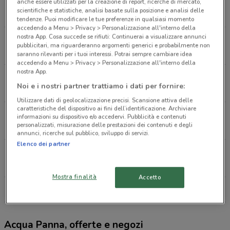
Via Andrea Bregno 41 Roma
anche essere utilizzati per la creazione di report, ricerche di mercato,
scientifiche e statistiche, analisi basate sulla posizione e analisi delle
1 km
CHIUSO
tendenze. Puoi modificare le tue preferenze in qualsiasi momento
accedendo a Menu > Privacy > Personalizzazione all'interno della
nostra App. Cosa succede se rifiuti: Continuerai a visualizzare annunci
Via XVII Olimpiade,4 Roma
pubblicitari, ma riguarderanno argomenti generici e probabilmente non
1.3 km
saranno rilevanti per i tuoi interessi. Potrai sempre cambiare idea
accedendo a Menu > Privacy > Personalizzazione all'interno della
nostra App.
Corso Di Francia, 214 Roma
Noi e i nostri partner trattiamo i dati per fornire:
1.6 km
CHIUSO
Utilizzare dati di geolocalizzazione precisi. Scansione attiva delle
caratteristiche del dispositivo ai fini dell’identificazione. Archiviare
Via Orlando De Tommaso, 39 Roma
informazioni su dispositivo e/o accedervi. Pubblicità e contenuti
personalizzati, misurazione delle prestazioni dei contenuti e degli
1.8 km
CHIUSO
annunci, ricerche sul pubblico, sviluppo di servizi.
Elenco dei partner
Via Cesare Ferrero Di Cambiano, 82 Roma
1.9 km
CHIUSO
Mostra finalità
Accetto
Tutti i negozi Acqua Panna
Acqua Panna, offerte e negozi