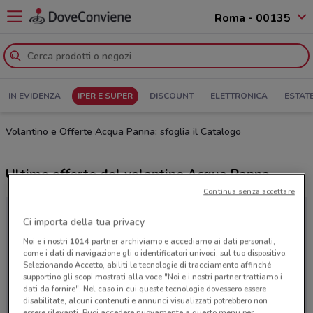
Roma - 00135
IN EVIDENZA
IPER E SUPER
DISCOUNT
ELETTRONICA
ESTAT
Volantino e Offerte Acqua Panna: sfoglia il Catalogo
Ultime offerte del volantino Acqua Panna
Continua senza accettare
Ci importa della tua privacy
Noi e i nostri
1014
partner archiviamo e accediamo ai dati personali,
come i dati di navigazione gli o identificatori univoci, sul tuo dispositivo.
Selezionando Accetto, abiliti le tecnologie di tracciamento affinché
supportino gli scopi mostrati alla voce "Noi e i nostri partner trattiamo i
dati da fornire". Nel caso in cui queste tecnologie dovessero essere
disabilitate, alcuni contenuti e annunci visualizzati potrebbero non
essere rilevanti. Puoi accedere nuovamente a questo menu per