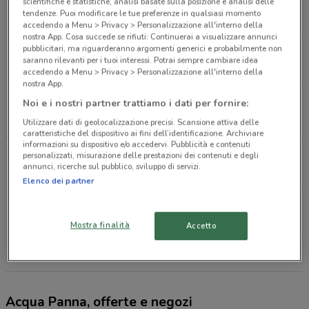
Via Delle Gondole 9 Roma
scientifiche e statistiche, analisi basate sulla posizione e analisi delle
tendenze. Puoi modificare le tue preferenze in qualsiasi momento
490 m
APERTO
accedendo a Menu > Privacy > Personalizzazione all'interno della
nostra App. Cosa succede se rifiuti: Continuerai a visualizzare annunci
pubblicitari, ma riguarderanno argomenti generici e probabilmente non
Via Isole Del Capo Verde, 22/26 Roma
saranno rilevanti per i tuoi interessi. Potrai sempre cambiare idea
849 m
APERTO
accedendo a Menu > Privacy > Personalizzazione all'interno della
nostra App.
Via Della Stella Polare, 38/60 Roma
Noi e i nostri partner trattiamo i dati per fornire:
912 m
Utilizzare dati di geolocalizzazione precisi. Scansione attiva delle
caratteristiche del dispositivo ai fini dell’identificazione. Archiviare
informazioni su dispositivo e/o accedervi. Pubblicità e contenuti
Via Isole del Capoverde, 105 Roma
personalizzati, misurazione delle prestazioni dei contenuti e degli
annunci, ricerche sul pubblico, sviluppo di servizi.
942 m
Elenco dei partner
Via Costanzo Casana, 200 Roma
1.5 km
APERTO
Mostra finalità
Accetto
Tutti i negozi Acqua Panna
Acqua Panna, offerte e negozi