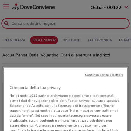
Ostia - 00122
IN EVIDENZA
IPER E SUPER
DISCOUNT
ELETTRONICA
ESTAT
Acqua Panna Ostia: Volantino, Orari di apertura e Indirizzi
Ultime offerte del volantino Acqua Panna
Continua senza accettare
Ci importa della tua privacy
Noi e i nostri
1012
partner archiviamo e accediamo ai dati personali,
come i dati di navigazione gli o identificatori univoci, sul tuo dispositivo.
Selezionando Accetto, abiliti le tecnologie di tracciamento affinché
supportino gli scopi mostrati alla voce "Noi e i nostri partner trattiamo i
dati da fornire". Nel caso in cui queste tecnologie dovessero essere
disabilitate, alcuni contenuti e annunci visualizzati potrebbero non
essere rilevanti. Puoi accedere nuovamente a questo menu per
modificare le tue scelte o per revocare il consenso facendo clic sul link