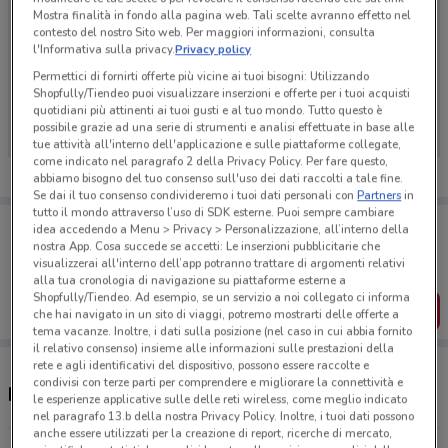
Mostra finalità in fondo alla pagina web. Tali scelte avranno effetto nel
contesto del nostro Sito web. Per maggiori informazioni, consulta
l'Informativa sulla privacy.
Privacy policy
Permettici di fornirti offerte più vicine ai tuoi bisogni: Utilizzando
Ci dispiace, al momento non abbiamo pubblicato
Shopfully/Tiendeo puoi visualizzare inserzioni e offerte per i tuoi acquisti
volantini nella tua zona. Riprova più tardi.
quotidiani più attinenti ai tuoi gusti e al tuo mondo. Tutto questo è
possibile grazie ad una serie di strumenti e analisi effettuate in base alle
tue attività all'interno dell'applicazione e sulle piattaforme collegate,
come indicato nel paragrafo 2 della Privacy Policy. Per fare questo,
abbiamo bisogno del tuo consenso sull'uso dei dati raccolti a tale fine.
Se dai il tuo consenso condivideremo i tuoi dati personali con
Partners
in
tutto il mondo attraverso l’uso di SDK esterne. Puoi sempre cambiare
Porta DoveConviene sempre con te!
idea accedendo a Menu > Privacy > Personalizzazione, all’interno della
Puoi trovare le migliori offerte dei negozi vicino a te,
nostra App. Cosa succede se accetti: Le inserzioni pubblicitarie che
salvarle e creare la tua lista del risparmio, comodamente
visualizzerai all'interno dell’app potranno trattare di argomenti relativi
dal tuo cellulare.
alla tua cronologia di navigazione su piattaforme esterne a
Shopfully/Tiendeo. Ad esempio, se un servizio a noi collegato ci informa
SCARICA L’APP
che hai navigato in un sito di viaggi, potremo mostrarti delle offerte a
tema vacanze. Inoltre, i dati sulla posizione (nel caso in cui abbia fornito
il relativo consenso) insieme alle informazioni sulle prestazioni della
rete e agli identificativi del dispositivo, possono essere raccolte e
condivisi con terze parti per comprendere e migliorare la connettività e
Negozi Acqua Panna a Ostia
le esperienze applicative sulle delle reti wireless, come meglio indicato
nel paragrafo 13.b della nostra Privacy Policy. Inoltre, i tuoi dati possono
anche essere utilizzati per la creazione di report, ricerche di mercato,