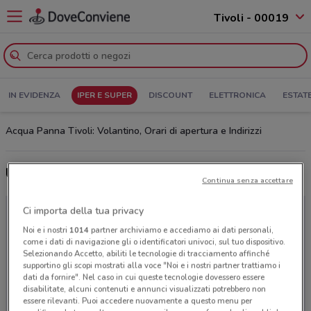
Tivoli - 00019
IN EVIDENZA
IPER E SUPER
DISCOUNT
ELETTRONICA
ESTAT
Acqua Panna Tivoli: Volantino, Orari di apertura e Indirizzi
Ultime offerte del volantino Acqua Panna
Continua senza accettare
Ci importa della tua privacy
Noi e i nostri
1014
partner archiviamo e accediamo ai dati personali,
come i dati di navigazione gli o identificatori univoci, sul tuo dispositivo.
Selezionando Accetto, abiliti le tecnologie di tracciamento affinché
supportino gli scopi mostrati alla voce "Noi e i nostri partner trattiamo i
dati da fornire". Nel caso in cui queste tecnologie dovessero essere
disabilitate, alcuni contenuti e annunci visualizzati potrebbero non
essere rilevanti. Puoi accedere nuovamente a questo menu per