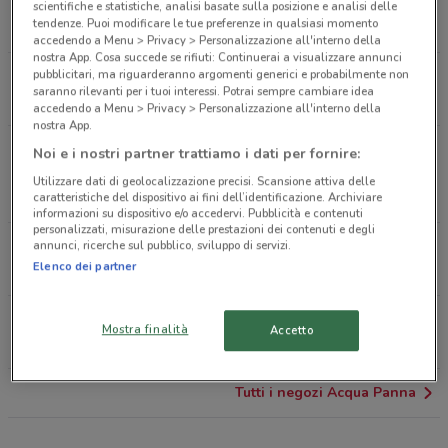
Via Lago di Lesi, 6 Tivoli
scientifiche e statistiche, analisi basate sulla posizione e analisi delle
tendenze. Puoi modificare le tue preferenze in qualsiasi momento
593 m
APERTO
accedendo a Menu > Privacy > Personalizzazione all'interno della
nostra App. Cosa succede se rifiuti: Continuerai a visualizzare annunci
pubblicitari, ma riguarderanno argomenti generici e probabilmente non
Via Nazionale Tiburtina, 126 Tivoli
saranno rilevanti per i tuoi interessi. Potrai sempre cambiare idea
608 m
APERTO
accedendo a Menu > Privacy > Personalizzazione all'interno della
nostra App.
Via Maremmana Inferiore, 189 Guidonia
Noi e i nostri partner trattiamo i dati per fornire:
Montecelio
Utilizzare dati di geolocalizzazione precisi. Scansione attiva delle
1.1 km
APERTO
caratteristiche del dispositivo ai fini dell’identificazione. Archiviare
informazioni su dispositivo e/o accedervi. Pubblicità e contenuti
personalizzati, misurazione delle prestazioni dei contenuti e degli
annunci, ricerche sul pubblico, sviluppo di servizi.
Via Di Villa Adriana, 138 Tivoli
Elenco dei partner
1.2 km
Via Maremmana Inferiore km 2,00 (civ. 86) Tivoli
Mostra finalità
Accetto
2.8 km
APERTO
Tutti i negozi Acqua Panna