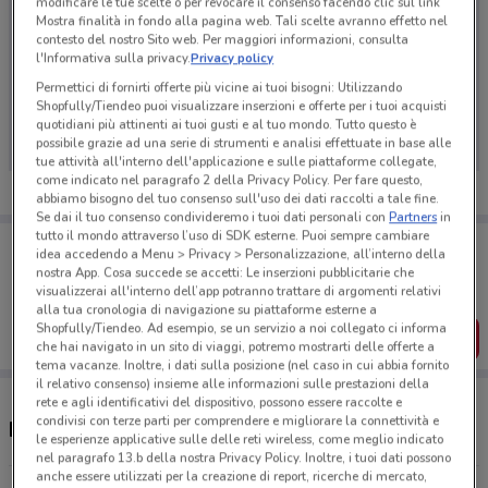
modificare le tue scelte o per revocare il consenso facendo clic sul link
Mostra finalità in fondo alla pagina web. Tali scelte avranno effetto nel
contesto del nostro Sito web. Per maggiori informazioni, consulta
l'Informativa sulla privacy.
Privacy policy
Ci dispiace, al momento non abbiamo pubblicato
Permettici di fornirti offerte più vicine ai tuoi bisogni: Utilizzando
Shopfully/Tiendeo puoi visualizzare inserzioni e offerte per i tuoi acquisti
volantini nella tua zona. Riprova più tardi.
quotidiani più attinenti ai tuoi gusti e al tuo mondo. Tutto questo è
possibile grazie ad una serie di strumenti e analisi effettuate in base alle
tue attività all'interno dell'applicazione e sulle piattaforme collegate,
come indicato nel paragrafo 2 della Privacy Policy. Per fare questo,
abbiamo bisogno del tuo consenso sull'uso dei dati raccolti a tale fine.
Se dai il tuo consenso condivideremo i tuoi dati personali con
Partners
in
tutto il mondo attraverso l’uso di SDK esterne. Puoi sempre cambiare
Porta DoveConviene sempre con te!
idea accedendo a Menu > Privacy > Personalizzazione, all’interno della
Puoi trovare le migliori offerte dei negozi vicino a te,
nostra App. Cosa succede se accetti: Le inserzioni pubblicitarie che
salvarle e creare la tua lista del risparmio, comodamente
visualizzerai all'interno dell’app potranno trattare di argomenti relativi
dal tuo cellulare.
alla tua cronologia di navigazione su piattaforme esterne a
Shopfully/Tiendeo. Ad esempio, se un servizio a noi collegato ci informa
SCARICA L’APP
che hai navigato in un sito di viaggi, potremo mostrarti delle offerte a
tema vacanze. Inoltre, i dati sulla posizione (nel caso in cui abbia fornito
il relativo consenso) insieme alle informazioni sulle prestazioni della
rete e agli identificativi del dispositivo, possono essere raccolte e
condivisi con terze parti per comprendere e migliorare la connettività e
Negozi Acqua Panna a Tivoli
le esperienze applicative sulle delle reti wireless, come meglio indicato
nel paragrafo 13.b della nostra Privacy Policy. Inoltre, i tuoi dati possono
anche essere utilizzati per la creazione di report, ricerche di mercato,