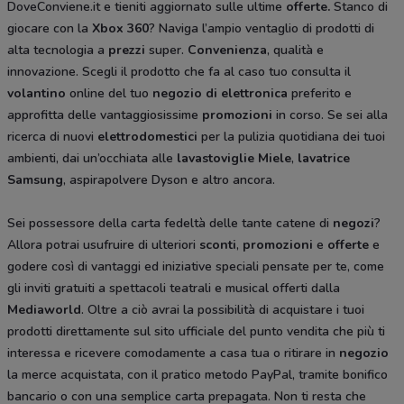
DoveConviene.it e tieniti aggiornato sulle ultime
offerte.
Stanco di
giocare con la
Xbox 360
? Naviga l’ampio ventaglio di prodotti di
alta tecnologia a
prezzi
super.
Convenienza
, qualità e
innovazione. Scegli il prodotto che fa al caso tuo consulta il
volantino
online del tuo
negozio di elettronica
preferito e
approfitta delle vantaggiosissime
promozioni
in corso. Se sei alla
ricerca di nuovi
elettrodomestici
per la pulizia quotidiana dei tuoi
ambienti, dai un’occhiata alle
lavastoviglie Miele
,
lavatrice
Samsung
, aspirapolvere Dyson
e altro ancora.
Sei possessore della carta fedeltà delle tante catene di
negozi
?
Allora potrai usufruire di ulteriori
sconti
,
promozioni
e
offerte
e
godere così di vantaggi ed iniziative speciali pensate per te, come
gli inviti gratuiti a spettacoli teatrali e musical offerti dalla
Mediaworld
. Oltre a ciò avrai la possibilità di acquistare i tuoi
prodotti direttamente sul sito ufficiale del punto vendita che più ti
interessa e ricevere comodamente a casa tua o ritirare in
negozio
la merce acquistata, con il pratico metodo PayPal, tramite bonifico
bancario o con una semplice carta prepagata. Non ti resta che