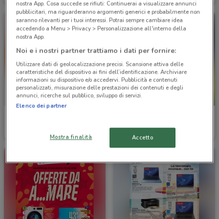
nostra App. Cosa succede se rifiuti: Continuerai a visualizzare annunci
pubblicitari, ma riguarderanno argomenti generici e probabilmente non
saranno rilevanti per i tuoi interessi. Potrai sempre cambiare idea
accedendo a Menu > Privacy > Personalizzazione all'interno della
nostra App.
Noi e i nostri partner trattiamo i dati per fornire:
Utilizzare dati di geolocalizzazione precisi. Scansione attiva delle
caratteristiche del dispositivo ai fini dell’identificazione. Archiviare
informazioni su dispositivo e/o accedervi. Pubblicità e contenuti
personalizzati, misurazione delle prestazioni dei contenuti e degli
annunci, ricerche sul pubblico, sviluppo di servizi.
-2 GIORNI
Elenco dei partner
Giunti al Punto
Giunti al Punto
Scade il 16/08
509 m
Scade domenica
509 m
Mostra finalità
Accetto