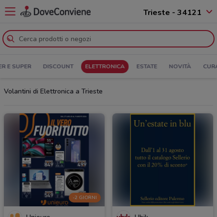
Trieste - 34121
ER E SUPER
DISCOUNT
ELETTRONICA
ESTATE
NOVITÀ
CUR
Volantini di Elettronica a Trieste
-2 GIORNI