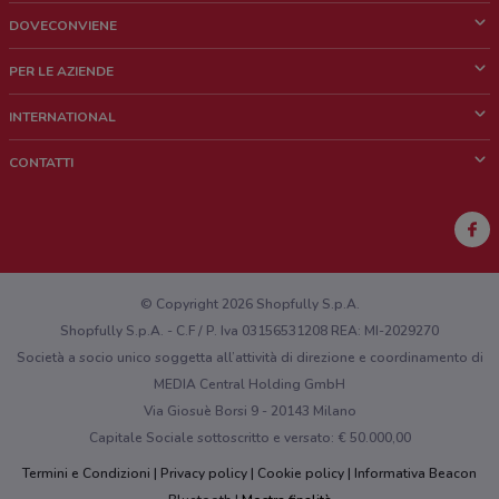
DOVECONVIENE
Cos'è DoveConviene
PER LE AZIENDE
Chi siamo
Cosa facciamo
INTERNATIONAL
News e media
Richieste commerciali e marketing
Brazil
CONTATTI
Lavora con noi
Mexico
Segnalazione punto vendita
France
Segnalazione Volantino
Australia
Hai un malfunzionamento sul web o sull'app?
New Zealand
© Copyright 2026 Shopfully S.p.A.
Shopfully S.p.A. - C.F / P. Iva 03156531208 REA: MI-2029270
Società a socio unico soggetta all’attività di direzione e coordinamento di
MEDIA Central Holding GmbH
Via Giosuè Borsi 9 - 20143 Milano
Capitale Sociale sottoscritto e versato: € 50.000,00
Termini e Condizioni
Privacy policy
Cookie policy
Informativa Beacon