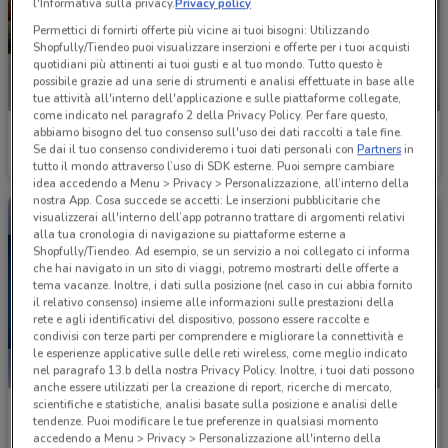
l'Informativa sulla privacy.
Privacy policy
Permettici di fornirti offerte più vicine ai tuoi bisogni: Utilizzando
Shopfully/Tiendeo puoi visualizzare inserzioni e offerte per i tuoi acquisti
quotidiani più attinenti ai tuoi gusti e al tuo mondo. Tutto questo è
possibile grazie ad una serie di strumenti e analisi effettuate in base alle
NUOVO
tue attività all'interno dell'applicazione e sulle piattaforme collegate,
come indicato nel paragrafo 2 della Privacy Policy. Per fare questo,
Fastweb
Gamelife
abbiamo bisogno del tuo consenso sull'uso dei dati raccolti a tale fine.
Se dai il tuo consenso condivideremo i tuoi dati personali con
Partners
in
tutto il mondo attraverso l’uso di SDK esterne. Puoi sempre cambiare
Scade il 27/08
278 m
Scade il 12/11
375 m
idea accedendo a Menu > Privacy > Personalizzazione, all’interno della
nostra App. Cosa succede se accetti: Le inserzioni pubblicitarie che
visualizzerai all'interno dell’app potranno trattare di argomenti relativi
alla tua cronologia di navigazione su piattaforme esterne a
Shopfully/Tiendeo. Ad esempio, se un servizio a noi collegato ci informa
che hai navigato in un sito di viaggi, potremo mostrarti delle offerte a
tema vacanze. Inoltre, i dati sulla posizione (nel caso in cui abbia fornito
il relativo consenso) insieme alle informazioni sulle prestazioni della
rete e agli identificativi del dispositivo, possono essere raccolte e
condivisi con terze parti per comprendere e migliorare la connettività e
le esperienze applicative sulle delle reti wireless, come meglio indicato
nel paragrafo 13.b della nostra Privacy Policy. Inoltre, i tuoi dati possono
NUOVO
anche essere utilizzati per la creazione di report, ricerche di mercato,
scientifiche e statistiche, analisi basate sulla posizione e analisi delle
LaFeltrinelli
Giunti al Punto
tendenze. Puoi modificare le tue preferenze in qualsiasi momento
accedendo a Menu > Privacy > Personalizzazione all'interno della
Scade il 31/08
399 m
Scade il 16/08
509 m