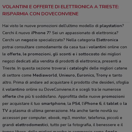
VOLANTINI E OFFERTE DI ELETTRONICA A TRIESTE:
RISPARMIA CON DOVECONVIENE
Hai visto le nuove promozioni dell’ultimo modello di
playstation
?
Cerchi il nuovo
iPhone 7
? Sei un appassionato di elettronica?
Cerchi un
negozio
specializzato? Nella categoria
Elettronica
potrai consultare comodamente da casa tua i
volantini
online con
le
offerte, le promozioni, gli sconti e i sottocosto
dei migliori
negozi dedicati alla vendita di prodotti di elettronica
,
presenti a
Trieste. In questa sezione troverai i
cataloghi
delle migliori catene
di settore come
Mediaworld
,
Unieuro, Euronics, Trony
e tanto
altro. Prima di andare ad acquistare il prodotto che desideri
,
sfoglia
il
volantino
online su DoveConviene.it e scegli tra le numerose
offerte
che più ti soddisfano. Approfitta delle nuove
promozioni
per acquistare il tuo
smartphone
, la
PS4
, l’
iPhone 6
, il
tablet
o
la
TV
a plasma di ultima generazione. Ma anche tante novità su
accessori per computer, ebook, mp3, monitor, telefonia, piccoli e
grandi
elettrodomestici
, tutto per la fotografia, il benessere e il
tempo libero, delle migliori marche in commercio come
Apple
,