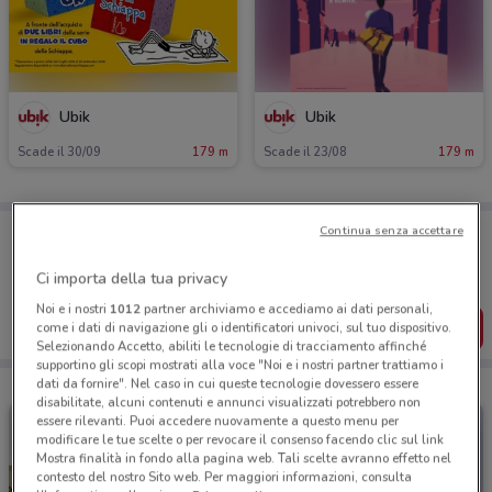
Ubik
Ubik
Scade il 30/09
179 m
Scade il 23/08
179 m
Porta DoveConviene sempre con te!
Continua senza accettare
Puoi trovare le migliori offerte dei negozi vicino a te,
salvarle e creare la tua lista del risparmio, comodamente
Ci importa della tua privacy
dal tuo cellulare.
Noi e i nostri
1012
partner archiviamo e accediamo ai dati personali,
SCARICA L’APP
come i dati di navigazione gli o identificatori univoci, sul tuo dispositivo.
Selezionando Accetto, abiliti le tecnologie di tracciamento affinché
supportino gli scopi mostrati alla voce "Noi e i nostri partner trattiamo i
dati da fornire". Nel caso in cui queste tecnologie dovessero essere
disabilitate, alcuni contenuti e annunci visualizzati potrebbero non
essere rilevanti. Puoi accedere nuovamente a questo menu per
modificare le tue scelte o per revocare il consenso facendo clic sul link
Mostra finalità in fondo alla pagina web. Tali scelte avranno effetto nel
contesto del nostro Sito web. Per maggiori informazioni, consulta