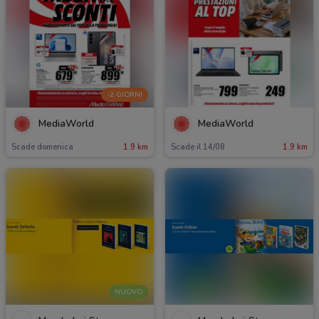
-2 GIORNI
MediaWorld
MediaWorld
Scade domenica
1.9 km
Scade il 14/08
1.9 km
NUOVO