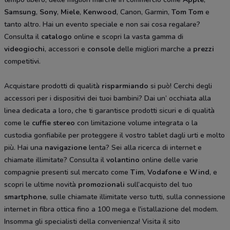
Samsung
,
Sony
,
Miele
,
Kenwood
, Canon, Garmin,
Tom Tom
e
tanto altro. Hai un evento speciale e non sai cosa regalare?
Consulta il
catalogo
online e scopri la vasta gamma di
videogiochi
, accessori e
console
delle migliori marche a
prezzi
competitivi.
Acquistare prodotti di qualità
risparmiando
si può! Cerchi degli
accessori per i dispositivi dei tuoi bambini? Dai un’ occhiata alla
linea dedicata a loro
,
che ti garantisce prodotti sicuri e di qualità
come le
cuffie stereo
con limitazione volume integrata o la
custodia gonfiabile per proteggere il vostro tablet dagli urti e molto
più. Hai una
navigazione
lenta? Sei alla ricerca di internet e
chiamate illimitate? Consulta il
volantino
online delle varie
compagnie presenti sul mercato come
Tim
,
Vodafone
e
Wind
, e
scopri le ultime novità
promozionali
sull’acquisto del tuo
smartphone
, sulle chiamate illimitate verso tutti, sulla connessione
internet in fibra ottica fino a 100 mega e l'istallazione del modem.
Insomma gli specialisti della convenienza! Visita il sito