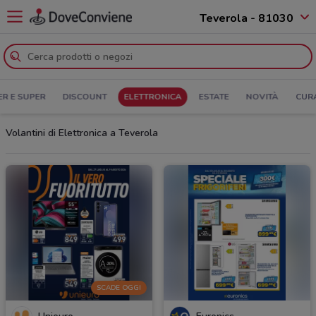
Teverola - 81030
ER E SUPER
DISCOUNT
ELETTRONICA
ESTATE
NOVITÀ
CUR
Volantini di Elettronica a Teverola
SCADE OGGI