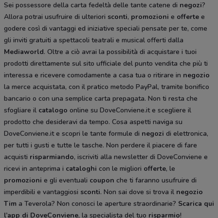
Sei possessore della carta fedeltà delle tante catene di
negozi
?
Allora potrai usufruire di ulteriori
sconti
,
promozioni
e
offerte
e
godere così di vantaggi ed iniziative speciali pensate per te, come
gli inviti gratuiti a spettacoli teatrali e musical offerti dalla
Mediaworld
. Oltre a ciò avrai la possibilità di acquistare i tuoi
prodotti direttamente sul sito ufficiale del punto vendita che più ti
interessa e ricevere comodamente a casa tua o ritirare in
negozio
la merce acquistata, con il pratico metodo PayPal, tramite bonifico
bancario o con una semplice carta prepagata. Non ti resta che
sfogliare il
catalogo
online su DoveConviene.it e scegliere il
prodotto che desideravi da tempo. Cosa aspetti naviga su
DoveConviene.it e scopri le tante formule di
negozi
di elettronica,
per tutti i gusti e tutte le tasche. Non perdere il piacere di fare
acquisti
risparmiando
, iscriviti alla newsletter di DoveConviene e
ricevi in anteprima i
cataloghi
con le migliori
offerte
, le
promozioni
e gli eventuali
coupon
che ti faranno usufruire di
imperdibili e vantaggiosi
sconti
. Non sai dove si trova il
negozio
Tim
a Teverola? Non conosci le aperture straordinarie?
Scarica qui
l’app di DoveConviene
, la specialista del tuo
risparmio
!