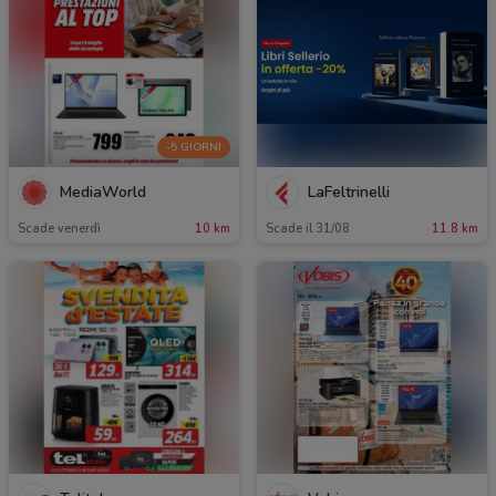
-5 GIORNI
MediaWorld
LaFeltrinelli
Scade venerdì
10 km
Scade il 31/08
11.8 km