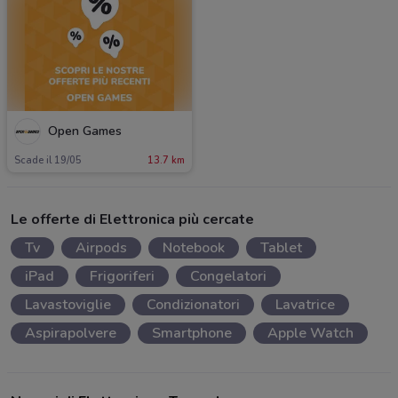
Open Games
Scade il 19/05
13.7 km
Le offerte di Elettronica più cercate
Tv
Airpods
Notebook
Tablet
iPad
Frigoriferi
Congelatori
Lavastoviglie
Condizionatori
Lavatrice
Aspirapolvere
Smartphone
Apple Watch