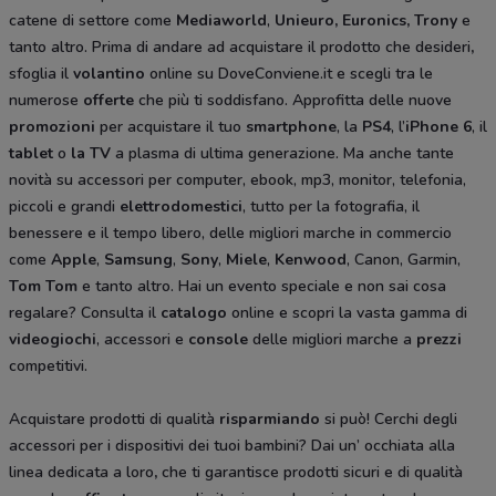
catene di settore come
Mediaworld
,
Unieuro, Euronics, Trony
e
tanto altro. Prima di andare ad acquistare il prodotto che desideri
,
sfoglia il
volantino
online su DoveConviene.it e scegli tra le
numerose
offerte
che più ti soddisfano. Approfitta delle nuove
promozioni
per acquistare il tuo
smartphone
, la
PS4
, l’
iPhone 6
, il
tablet
o
la TV
a plasma di ultima generazione. Ma anche tante
novità su accessori per computer, ebook, mp3, monitor, telefonia,
piccoli e grandi
elettrodomestici
, tutto per la fotografia, il
benessere e il tempo libero, delle migliori marche in commercio
come
Apple
,
Samsung
,
Sony
,
Miele
,
Kenwood
, Canon, Garmin,
Tom Tom
e tanto altro. Hai un evento speciale e non sai cosa
regalare? Consulta il
catalogo
online e scopri la vasta gamma di
videogiochi
, accessori e
console
delle migliori marche a
prezzi
competitivi.
Acquistare prodotti di qualità
risparmiando
si può! Cerchi degli
accessori per i dispositivi dei tuoi bambini? Dai un’ occhiata alla
linea dedicata a loro
,
che ti garantisce prodotti sicuri e di qualità