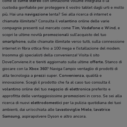
come le
cuffie stereo
con limitazione volume integrata o la
custodia gonfiabile per proteggere il vostro tablet dagli urti e molto
più. Hai una
navigazione
lenta? Sei alla ricerca di internet e
chiamate illimitate? Consulta il
volantino
online delle varie
compagnie presenti sul mercato come
Tim
,
Vodafone
e
Wind
, e
scopri le ultime novità
promozionali
sull’acquisto del tuo
smartphone
, sulle chiamate illimitate verso tutti, sulla connessione
internet in fibra ottica fino a 100 mega e l'istallazione del modem.
Insomma gli specialisti della convenienza! Visita il sito
DoveConviene.it e tieniti aggiornato sulle ultime
offerte.
Stanco di
giocare con la
Xbox 360
? Naviga l’ampio ventaglio di prodotti di
alta tecnologia a
prezzi
super.
Convenienza
, qualità e
innovazione. Scegli il prodotto che fa al caso tuo consulta il
volantino
online del tuo
negozio di elettronica
preferito e
approfitta delle vantaggiosissime
promozioni
in corso. Se sei alla
ricerca di nuovi
elettrodomestici
per la pulizia quotidiana dei tuoi
ambienti, dai un’occhiata alle
lavastoviglie Miele
,
lavatrice
Samsung
, aspirapolvere Dyson
e altro ancora.