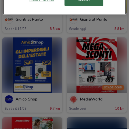
SCADE OGGI
Giunti al Punto
Giunti al Punto
Scade il 16/08
8.8 km
Scade oggi
8.8 km
SCADE OGGI
Amico Shop
MediaWorld
Scade il 31/08
9.7 km
Scade oggi
10 km