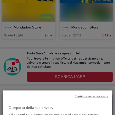
NUOVO
Mondadori Store
Mondadori Store
Scade il 31/08
2.4 km
Scade il 23/08
2.4 km
Porta DoveConviene sempre con te!
Puoi trovare le migliori offerte dei negozi vicino a te,
salvarle e creare la tua lista del risparmio, comodamente
dal tuo cellulare.
SCARICA L’APP
Continua senza accettare
Ci importa della tua privacy
Noi e i nostri
1014
partner archiviamo e accediamo ai dati personali,