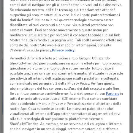
come i dati di navigazione gli o identificatori univoci, sul tuo dispositivo.
Selezionando Accetto, abiliti le tecnologie di tracciamento affinché
supportino gli scopi mostrati alla voce "Noi e i nostri partner trattiamo i
dati da fornire". Nel caso in cui queste tecnologie dovessero essere
disabilitate, alcuni contenuti e annunci visualizzati potrebbero non
essere rilevanti. Puoi accedere nuovamente a questo menu per
modificare le tue scelte o per revocare il consenso facendo clic sul link
Wellcome
Gamelife
Mostra finalità in fondo alla pagina web. Tali scelte avranno effetto nel
contesto del nostro Sito web. Per maggiori informazioni, consulta
Scade il 31/08
3.2 km
Scade il 12/11
4.4 km
l'Informativa sulla privacy.
Privacy policy
Permettici di fornirti offerte più vicine ai tuoi bisogni: Utilizzando
Shopfully/Tiendeo puoi visualizzare inserzioni e offerte per i tuoi acquisti
quotidiani più attinenti ai tuoi gusti e al tuo mondo. Tutto questo è
possibile grazie ad una serie di strumenti e analisi effettuate in base alle
tue attività all'interno dell'applicazione e sulle piattaforme collegate,
come indicato nel paragrafo 2 della Privacy Policy. Per fare questo,
abbiamo bisogno del tuo consenso sull'uso dei dati raccolti a tale fine.
Se dai il tuo consenso condivideremo i tuoi dati personali con
Partners
in
tutto il mondo attraverso l’uso di SDK esterne. Puoi sempre cambiare
idea accedendo a Menu > Privacy > Personalizzazione, all’interno della
nostra App. Cosa succede se accetti: Le inserzioni pubblicitarie che
visualizzerai all'interno dell’app potranno trattare di argomenti relativi
alla tua cronologia di navigazione su piattaforme esterne a
Elettrosintesi
GBC
Shopfully/Tiendeo. Ad esempio, se un servizio a noi collegato ci informa
che hai navigato in un sito di viaggi, potremo mostrarti delle offerte a
Scade il 31/08
7.8 km
Scade il 30/09
8.3 km