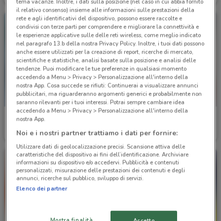
tema vacanze. Inoltre, i dati sulla posizione (nel caso in cui abbia fornito
il relativo consenso) insieme alle informazioni sulle prestazioni della
rete e agli identificativi del dispositivo, possono essere raccolte e
condivisi con terze parti per comprendere e migliorare la connettività e
le esperienze applicative sulle delle reti wireless, come meglio indicato
nel paragrafo 13.b della nostra Privacy Policy. Inoltre, i tuoi dati possono
anche essere utilizzati per la creazione di report, ricerche di mercato,
scientifiche e statistiche, analisi basate sulla posizione e analisi delle
tendenze. Puoi modificare le tue preferenze in qualsiasi momento
accedendo a Menu > Privacy > Personalizzazione all'interno della
nostra App. Cosa succede se rifiuti: Continuerai a visualizzare annunci
pubblicitari, ma riguarderanno argomenti generici e probabilmente non
saranno rilevanti per i tuoi interessi. Potrai sempre cambiare idea
accedendo a Menu > Privacy > Personalizzazione all'interno della
Euronics
Giunti al Punto
nostra App.
Noi e i nostri partner trattiamo i dati per fornire:
Scade il 19/08
8.8 km
Scade il 16/08
8.8 km
Utilizzare dati di geolocalizzazione precisi. Scansione attiva delle
caratteristiche del dispositivo ai fini dell’identificazione. Archiviare
informazioni su dispositivo e/o accedervi. Pubblicità e contenuti
personalizzati, misurazione delle prestazioni dei contenuti e degli
annunci, ricerche sul pubblico, sviluppo di servizi.
Elenco dei partner
Mostra finalità
Accetto