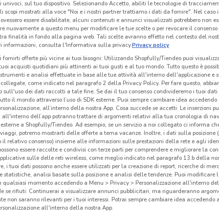
ri univoci, sul tuo dispositivo. Selezionando Accetto, abiliti le tecnologie di tracciame
li scopi mostrati alla voce "Noi e i nostri partner trattiamo i dati da fornire". Nel caso 
O
NUOVO
ovessero essere disabilitate, alcuni contenuti e annunci visualizzati potrebbero non ess
re nuovamente a questo menu per modificare le tue scelte o per revocare il consenso
Tecnomat
KiK
tra finalità in fondo alla pagina web. Tali scelte avranno effetto nel contesto del nost
 informazioni, consulta l'Informativa sulla privacy.
Privacy policy
km
Scade il 26/08
16.4 km
Scade il 16/08
3.5 km
Sc
i fornirti offerte più vicine ai tuoi bisogni: Utilizzando Shopfully/Tiendeo puoi visualizz
i tuoi acquisti quotidiani più attinenti ai tuoi gusti e al tuo mondo. Tutto questo è possi
 strumenti e analisi effettuate in base alle tue attività all'interno dell'applicazione e 
collegate, come indicato nel paragrafo 2 della Privacy Policy. Per fare questo, abbi
 sull'uso dei dati raccolti a tale fine. Se dai il tuo consenso condivideremo i tuoi dati
tutto il mondo attraverso l’uso di SDK esterne. Puoi sempre cambiare idea accedend
rsonalizzazione, all’interno della nostra App. Cosa succede se accetti: Le inserzioni pu
i all'interno dell’app potranno trattare di argomenti relativi alla tua cronologia di na
esterne a Shopfully/Tiendeo. Ad esempio, se un servizio a noi collegato ci informa ch
i viaggi, potremo mostrarti delle offerte a tema vacanze. Inoltre, i dati sulla posizione 
o il relativo consenso) insieme alle informazioni sulle prestazioni della rete e agli ident
 possono essere raccolte e condivisi con terze parti per comprendere e migliorare la conn
pplicative sulle delle reti wireless, come meglio indicato nel paragrafo 13.b della no
re, i tuoi dati possono anche essere utilizzati per la creazione di report, ricerche di mer
NUOVO
 e statistiche, analisi basate sulla posizione e analisi delle tendenze. Puoi modificare l
in qualsiasi momento accedendo a Menu > Privacy > Personalizzazione all'interno del
Bimbo Store
JYSK
 se rifiuti: Continuerai a visualizzare annunci pubblicitari, ma riguarderanno argome
te non saranno rilevanti per i tuoi interessi. Potrai sempre cambiare idea accedendo
km
Scade il 26/08
4.4 km
Scade mercoledì
10.6 km
Sc
rsonalizzazione all'interno della nostra App.