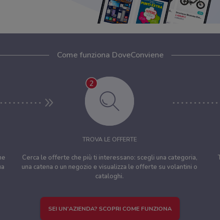
Come funziona DoveConviene
TROVA LE OFFERTE
ne
Cerca le offerte che più ti interessano: scegli una categoria,
ua
una catena o un negozio e visualizza le offerte su volantini o
cataloghi.
SEI UN'AZIENDA? SCOPRI COME FUNZIONA