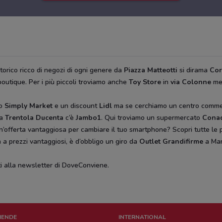
torico ricco di negozi di ogni genere da
Piazza Matteotti
si dirama
Co
boutique. Per i più piccoli troviamo anche
Toy Store
in
via Colonne
me
co
Simply Market
e un discount
Lidl
ma se cerchiamo un centro commerc
 a
Trentola Ducenta
c’è
Jambo1
. Qui troviamo un supermercato
Cona
n’offerta vantaggiosa per cambiare il tuo smartphone? Scopri tutte le 
a a prezzi vantaggiosi, è d’obbligo un giro da
Outlet Grandifirme
a Mara
iti alla newsletter di DoveConviene
.
ZIENDE
INTERNATIONAL