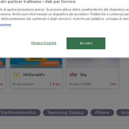
stri partner trattiamo i dati per fornire:
ti di geolocalizzazione precisi. Scansione attiva delle caratteristiche del dispositivo ai 
icazione. Archiviare informazioni su dispositivo e/o accedervi. Pubblicità e contenuti per
delle prestazioni dei contenuti e degli annunci, ricerche sul pubblico, sviluppo di servi
partner
Mostra finalità
Accetto
O
-1 GIORNO
McDonald's
Sky
km
Scade domani
1.4 km
Scade il 16/08
3 km
Elettrodomestici
Samsung Galaxy
iPhone
Acq