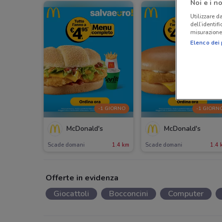
Noi e i no
Utilizzare da
dell’identif
misurazione 
Elenco dei 
-1 GIORNO
-1 GIORN
McDonald's
McDonald's
Scade domani
1.4 km
Scade domani
1.4 
Offerte in evidenza
Giocattoli
Bocconcini
Computer