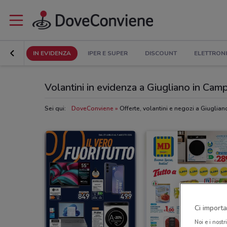
IN EVIDENZA
IPER E SUPER
DISCOUNT
ELETTRON
Volantini in evidenza a Giugliano in Cam
Sei qui:
DoveConviene
Offerte, volantini e negozi a Giuglia
Ci importa
Noi e i nostr