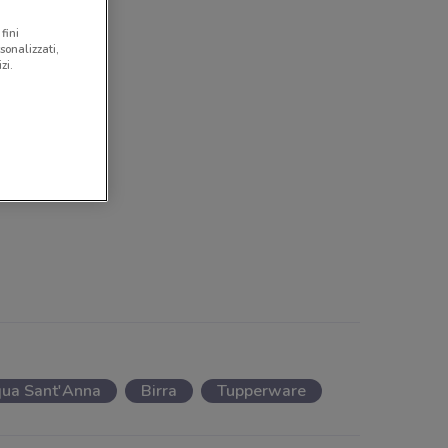
fini
sonalizzati,
zi.
ua Sant'Anna
Birra
Tupperware