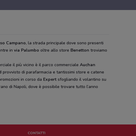
rso Campano
, la strada principale dove sono presenti
ntre in
via Palumbo
oltre allo store
Benetton
troviamo
iale il più vicino è il parco commerciale
Auchan
d
provvisto di parafarmacia e tantissimi store e catene
promozioni in corso da
Expert
sfogliando il volantino su
no di Napoli, dove è possibile trovare tutto l’anno
CONTATTI