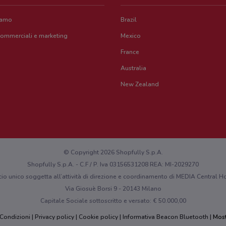
iamo
Brazil
commerciali e marketing
Mexico
France
Australia
New Zealand
© Copyright 2026 Shopfully S.p.A.
Shopfully S.p.A. - C.F / P. Iva 03156531208 REA: MI-2029270
cio unico soggetta all’attività di direzione e coordinamento di MEDIA Central
Via Giosuè Borsi 9 - 20143 Milano
Capitale Sociale sottoscritto e versato: € 50.000,00
 Condizioni
Privacy policy
Cookie policy
Informativa Beacon Bluetooth
Most