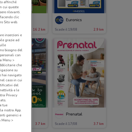
nto affinché
in cui queste
ere rilevanti.
 facendo clic
Progress
Euronics
ro Sito web.
ade il 31/08
16.2 km
Scade il 19/08
2.9 km
are inserzioni e
bile grazie ad
sulle
amo bisogno del
 personali con
o a Menu >
bblicitarie che
vigazione su
e hai navigato
(nel caso in cui
ificativi del
ettività e le
stra Privacy
cato,
e tue
la nostra App.
Toys Center
Prenatal
nti generici e
 a Menu >
ade il 26/08
3.7 km
Scade il 17/08
3.7 km