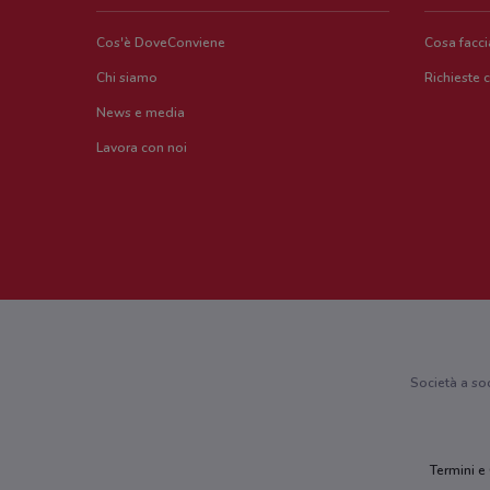
Cos'è DoveConviene
Cosa facc
Chi siamo
Richieste 
News e media
Lavora con noi
Società a so
Termini e