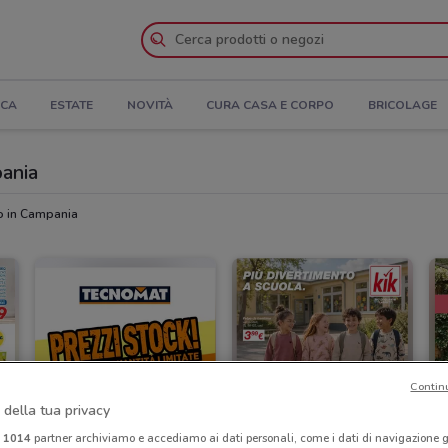
ICA
ESTATE
NOVITÀ
CURA CASA E CORPO
BRICOLAGE
pania
no in Campania
Contin
 della tua privacy
i
1014
partner archiviamo e accediamo ai dati personali, come i dati di navigazione g