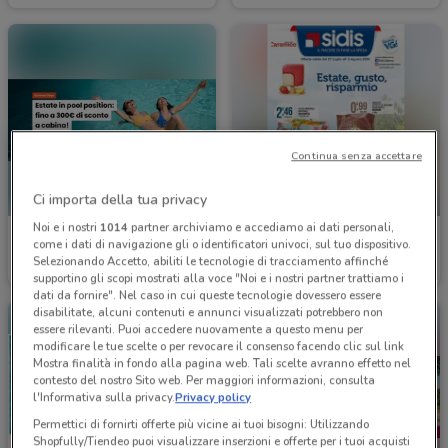
Continua senza accettare
Ci importa della tua privacy
SCADE OGGI
Noi e i nostri
1014
partner archiviamo e accediamo ai dati personali,
Costa Crociere
Sidis
come i dati di navigazione gli o identificatori univoci, sul tuo dispositivo.
Selezionando Accetto, abiliti le tecnologie di tracciamento affinché
Scade il 22/09
1.8 km
Scade oggi
1.9 km
supportino gli scopi mostrati alla voce "Noi e i nostri partner trattiamo i
dati da fornire". Nel caso in cui queste tecnologie dovessero essere
disabilitate, alcuni contenuti e annunci visualizzati potrebbero non
essere rilevanti. Puoi accedere nuovamente a questo menu per
modificare le tue scelte o per revocare il consenso facendo clic sul link
Mostra finalità in fondo alla pagina web. Tali scelte avranno effetto nel
contesto del nostro Sito web. Per maggiori informazioni, consulta
l'Informativa sulla privacy.
Privacy policy
Permettici di fornirti offerte più vicine ai tuoi bisogni: Utilizzando
Shopfully/Tiendeo puoi visualizzare inserzioni e offerte per i tuoi acquisti