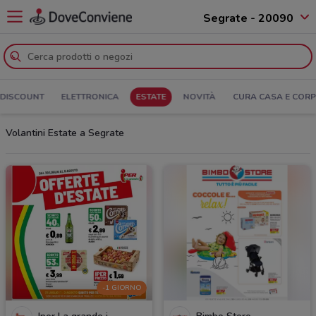
Segrate - 20090
DISCOUNT
ELETTRONICA
ESTATE
NOVITÀ
CURA CASA E COR
Volantini Estate a Segrate
-1 GIORNO