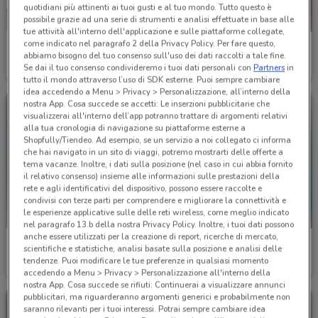
quotidiani più attinenti ai tuoi gusti e al tuo mondo. Tutto questo è
possibile grazie ad una serie di strumenti e analisi effettuate in base alle
tue attività all'interno dell'applicazione e sulle piattaforme collegate,
come indicato nel paragrafo 2 della Privacy Policy. Per fare questo,
VisionOttica
VisionOttica
abbiamo bisogno del tuo consenso sull'uso dei dati raccolti a tale fine.
Se dai il tuo consenso condivideremo i tuoi dati personali con
Partners
in
Scade il 02/09
2.5 km
Scade il 31/08
2.5 km
tutto il mondo attraverso l’uso di SDK esterne. Puoi sempre cambiare
idea accedendo a Menu > Privacy > Personalizzazione, all’interno della
nostra App. Cosa succede se accetti: Le inserzioni pubblicitarie che
visualizzerai all'interno dell’app potranno trattare di argomenti relativi
alla tua cronologia di navigazione su piattaforme esterne a
Shopfully/Tiendeo. Ad esempio, se un servizio a noi collegato ci informa
che hai navigato in un sito di viaggi, potremo mostrarti delle offerte a
tema vacanze. Inoltre, i dati sulla posizione (nel caso in cui abbia fornito
il relativo consenso) insieme alle informazioni sulle prestazioni della
rete e agli identificativi del dispositivo, possono essere raccolte e
condivisi con terze parti per comprendere e migliorare la connettività e
le esperienze applicative sulle delle reti wireless, come meglio indicato
nel paragrafo 13.b della nostra Privacy Policy. Inoltre, i tuoi dati possono
anche essere utilizzati per la creazione di report, ricerche di mercato,
Prodet
Carrefour Market
scientifiche e statistiche, analisi basate sulla posizione e analisi delle
tendenze. Puoi modificare le tue preferenze in qualsiasi momento
Scade il 31/08
2.7 km
Scade il 31/08
2.8 km
accedendo a Menu > Privacy > Personalizzazione all'interno della
nostra App. Cosa succede se rifiuti: Continuerai a visualizzare annunci
pubblicitari, ma riguarderanno argomenti generici e probabilmente non
saranno rilevanti per i tuoi interessi. Potrai sempre cambiare idea