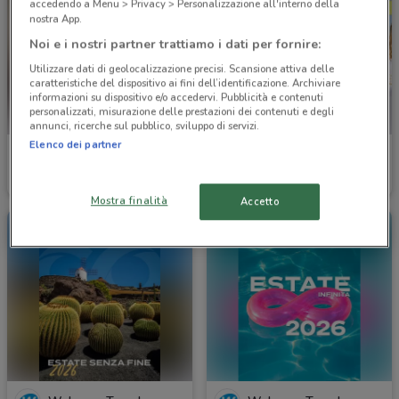
accedendo a Menu > Privacy > Personalizzazione all'interno della
nostra App.
Noi e i nostri partner trattiamo i dati per fornire:
Utilizzare dati di geolocalizzazione precisi. Scansione attiva delle
caratteristiche del dispositivo ai fini dell’identificazione. Archiviare
informazioni su dispositivo e/o accedervi. Pubblicità e contenuti
personalizzati, misurazione delle prestazioni dei contenuti e degli
annunci, ricerche sul pubblico, sviluppo di servizi.
Elenco dei partner
Maisons du Monde
Boxeur des Rues
Scade il 31/08
3 km
Scade il 22/09
3.1 km
Mostra finalità
Accetto