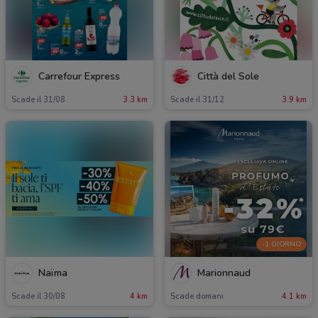
Carrefour Express
Città del Sole
Scade il 31/08
3.3 km
Scade il 31/12
3.9 km
-1 GIORNO
Naïma
Marionnaud
Scade il 30/08
4 km
Scade domani
4.1 km