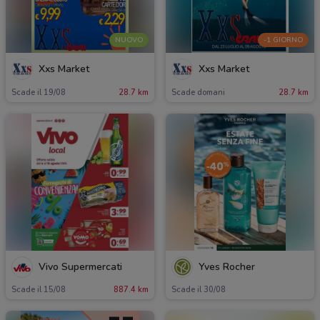
NUOVO
-1 GIORNO
Xxs Market
Xxs Market
Scade il 19/08
28.7 km
Scade domani
28.7 km
Vivo Supermercati
Yves Rocher
Scade il 15/08
887.4 km
Scade il 30/08