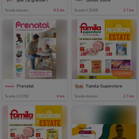
Iper La grande i
Bimbo Store
Scade domani
9.6 km
Scade il 26/08
3.7 km
-1 GIORNO
Prenatal
Famila Superstore
Scade il 17/08
4 km
Scade domani
3.7 km