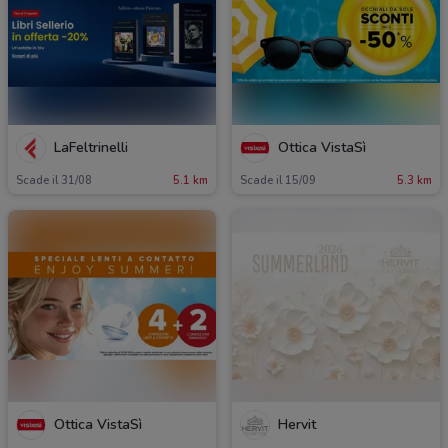
LaFeltrinelli
Ottica VistaSì
Scade il 31/08
5.1 km
Scade il 15/09
5.3 km
Ottica VistaSì
Hervit