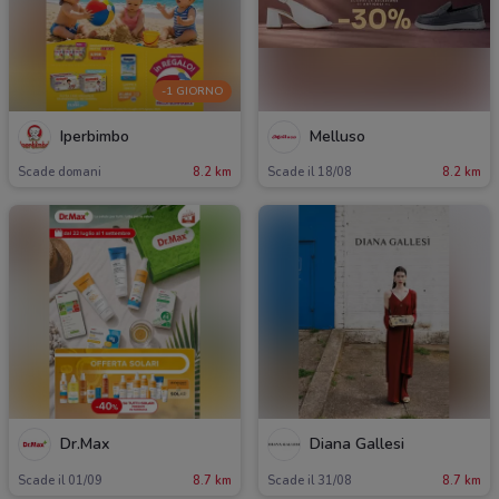
-1 GIORNO
Iperbimbo
Melluso
Scade domani
8.2 km
Scade il 18/08
8.2 km
Dr.Max
Diana Gallesi
Scade il 01/09
8.7 km
Scade il 31/08
8.7 km