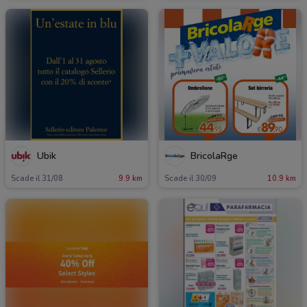
Ubik
BricolaRge
Scade il 31/08
9.9 km
Scade il 30/09
10.9 km