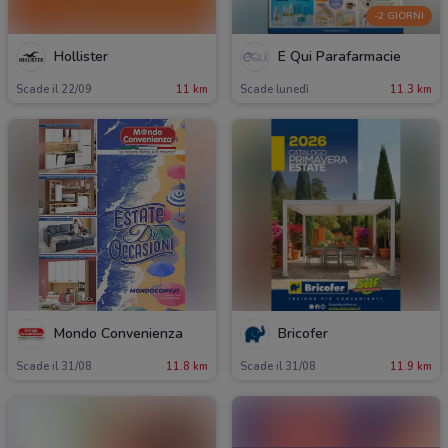
-2 GIORNI
Hollister
É Qui Parafarmacie
Scade il 22/09
11 km
Scade lunedì
11.3 km
Mondo Convenienza
Bricofer
Scade il 31/08
11.8 km
Scade il 31/08
11.9 km